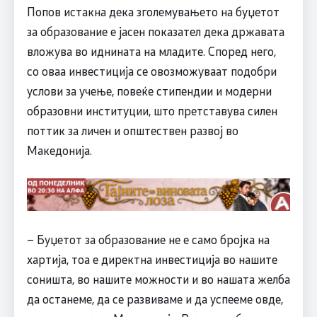
Попов истакна дека зголемувањето на буџетот
за образование е јасен показател дека државата
вложува во иднината на младите. Според него,
со оваа инвестиција се овозможуваат подобри
услови за учење, повеќе стипендии и модерни
образовни институции, што претставува силен
поттик за личен и општествен развој во
Македонија.
– Буџетот за образование не е само бројка на
хартија, тоа е директна инвестиција во нашите
соништа, во нашите можности и во нашата желба
да останеме, да се развиваме и да успееме овде,