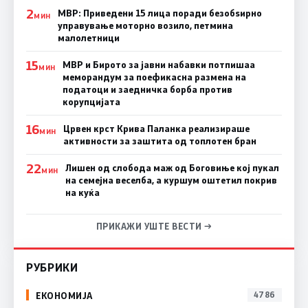
2
МВР: Приведени 15 лица поради безобѕирно
МИН
управување моторно возило, петмина
малолетници
15
МВР и Бирото за јавни набавки потпишаа
МИН
меморандум за поефикасна размена на
податоци и заедничка борба против
корупцијата
16
Црвен крст Крива Паланка реализираше
МИН
активности за заштита од топлотен бран
22
Лишен од слобода маж од Боговиње кој пукал
МИН
на семејна веселба, а куршум оштетил покрив
на куќа
ПРИКАЖИ УШТЕ ВЕСТИ →
РУБРИКИ
ЕКОНОМИЈА
4786