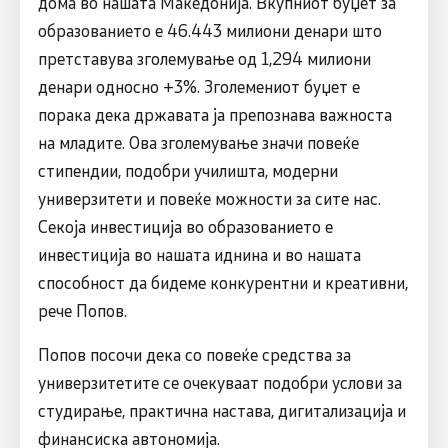
дома во нашата Македонија. Вкупниот буџет за
образованието е 46.443 милиони денари што
претставува зголемување од 1,294 милиони
денари односно +3%. Зголемениот буџет е
порака дека државата ја препознава важноста
на младите. Ова зголемување значи повеќе
стипендии, подобри училишта, модерни
универзитети и повеќе можности за сите нас.
Секоја инвестиција во образованието е
инвестиција во нашата иднина и во нашата
способност да бидеме конкурентни и креативни,
рече Попов.
Попов посочи дека со повеќе средства за
универзитетите се очекуваат подобри услови за
студирање, практична настава, дигитализација и
финансиска автономија.