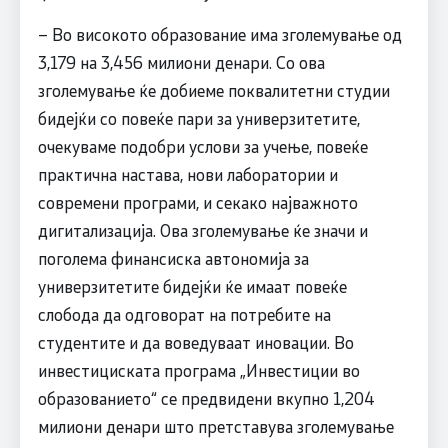
– Во високото образование има зголемување од
3,179 на 3,456 милиони денари. Со ова
зголемување ќе добиеме поквалитетни студии
бидејќи со повеќе пари за универзитетите,
очекуваме подобри услови за учење, повеќе
практична настава, нови лаборатории и
современи програми, и секако најважното
дигитализација. Ова зголемување ќе значи и
поголема финансиска автономија за
универзитетите бидејќи ќе имаат повеќе
слобода да одговорат на потребите на
студентите и да воведуваат иновации. Во
инвестициската програма „Инвестиции во
образованието“ се предвидени вкупно 1,204
милиони денари што претставува зголемување