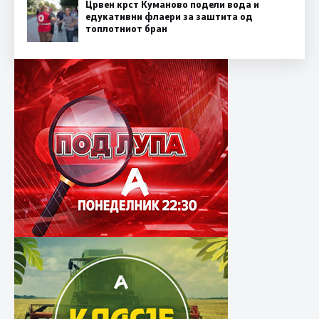
Црвен крст Куманово подели вода и
едукативни флаери за заштита од
топлотниот бран