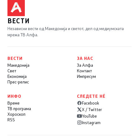
ВЕСТИ
Независни вести од Македонија и светот, дел од медиумската
мрежа ТВ Алфа.
ВЕСТИ
ЗА НАС
Македонија
За Алфа
Свет
Контакт
Економија
Импресум
Прес-релис
ИНФО
СЛЕДЕТЕ НÉ
Време
Facebook
ТВ програма
X / Twitter
Хороскоп
YouTube
RSS
Instagram