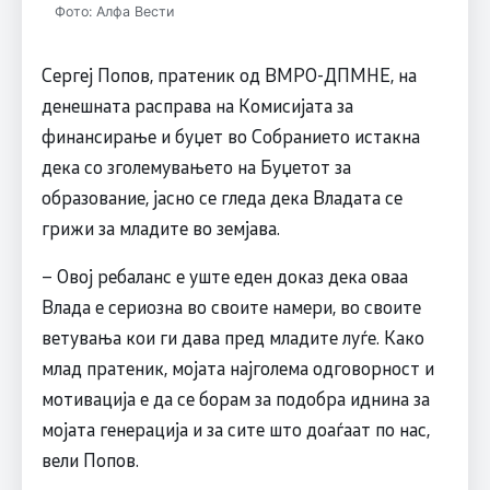
Фото: Алфа Вести
Сергеј Попов, пратеник од ВМРО-ДПМНЕ, на
денешната расправа на Комисијата за
финансирање и буџет во Собранието истакна
дека со зголемувањето на Буџетот за
образование, јасно се гледа дека Владата се
грижи за младите во земјава.
– Овој ребаланс е уште еден доказ дека оваа
Влада е сериозна во своите намери, во своите
ветувања кои ги дава пред младите луѓе. Како
млад пратеник, мојата најголема одговорност и
мотивација е да се борам за подобра иднина за
мојата генерација и за сите што доаѓаат по нас,
вели Попов.