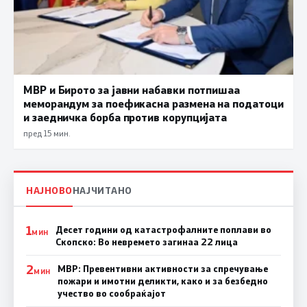
МВР и Бирото за јавни набавки потпишаа
меморандум за поефикасна размена на податоци
и заедничка борба против корупцијата
пред 15 мин.
НАЈНОВО
НАЈЧИТАНО
1
Десет години од катастрофалните поплави во
МИН
Скопско: Во невремето загинаа 22 лица
2
МВР: Превентивни активности за спречување
МИН
пожари и имотни деликти, како и за безбедно
учество во сообраќајот