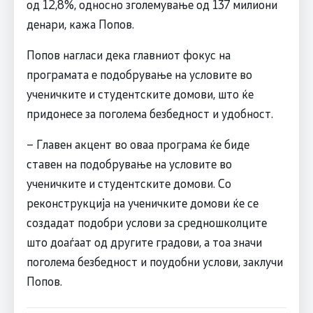
од 12,8%, односно зголемување од 137 милиони
денари, кажа Попов.
Попов нагласи дека главниот фокус на
програмата е подобрување на условите во
ученичките и студентските домови, што ќе
придонесе за поголема безбедност и удобност.
– Главен акцент во оваа програма ќе биде
ставен на подобрување на условите во
ученичките и студентските домови. Со
реконструкција на ученичките домови ќе се
создадат подобри услови за средношколците
што доаѓаат од другите градови, а тоа значи
поголема безбедност и поудобни услови, заклучи
Попов.