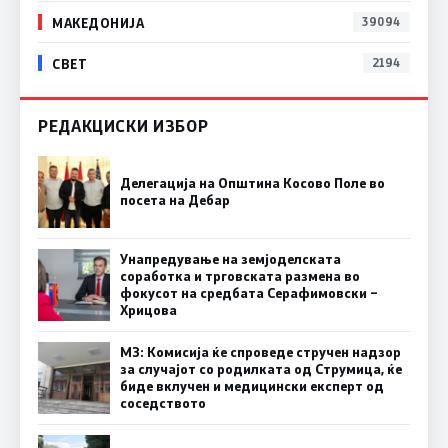
МАКЕДОНИЈА
39094
СВЕТ
2194
РЕДАКЦИСКИ ИЗБОР
Делегација на Општина Косово Поле во
посета на Дебар
Унапредување на земјоделската
соработка и трговската размена во
фокусот на средбата Серафимовски –
Хрицова
МЗ: Комисија ќе спроведе стручен надзор
за случајот со родилката од Струмица, ќе
биде вклучен и медицински експерт од
соседството