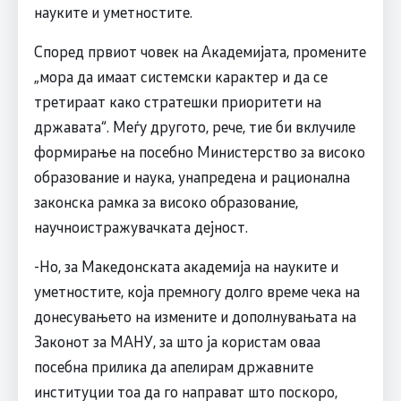
науките и уметностите.
Според првиот човек на Академијата, промените
„мора да имаат системски карактер и да се
третираат како стратешки приоритети на
државата“. Меѓу другото, рече, тие би вклучиле
формирање на посебно Министерство за високо
образование и наука, унапредена и рационална
законска рамка за високо образование,
научноистражувачката дејност.
-Но, за Македонската академија на науките и
уметностите, која премногу долго време чека на
донесувањето на измените и дополнувањата на
Законот за МАНУ, за што ја користам оваа
посебна прилика да апелирам државните
институции тоа да го направат што поскоро,