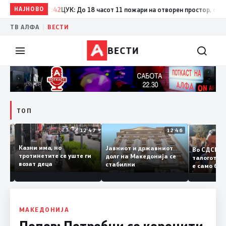
НАЈНОВО
17:42
ЦУК: До 18 часот 11 пожари на отворен простор, од кои т
|
ТВ АЛФА
ВЕСТИ
ВЕСТИ
ТОП
12:50
12:47
12:46
Казни има, но
Јавниот и државниот
Во СДС
дии и
тротинетите се уште ги
долг на Македонија се
талогот
возат деца
стабилни
е само 
ието
копија 
Заев
МАКЕДОНИЈА
Попов: Потребни се коренити