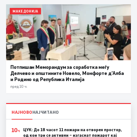
МАКЕДОНИЈА
Потпишан Меморандум за соработка меѓу
Делчево и општините Новело, Монфорте д’Алба
и Родино од Република Италија
пред 10 ч.
НАЈНОВО
НАЈЧИТАНО
10
ЦУК: До 18 часот 11 пожари на отворен простор,
Ч
од кои три се активни – изгаснат пожарот кај