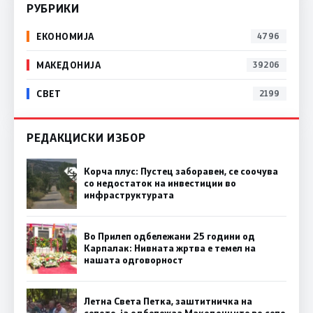
РУБРИКИ
ЕКОНОМИЈА
4796
МАКЕДОНИЈА
39206
СВЕТ
2199
РЕДАКЦИСКИ ИЗБОР
Корча плус: Пустец заборавен, се соочува
со недостаток на инвестиции во
инфраструктурата
Во Прилеп одбележани 25 години од
Карпалак: Нивната жртва е темел на
нашата одговорност
Летна Света Петка, заштитничка на