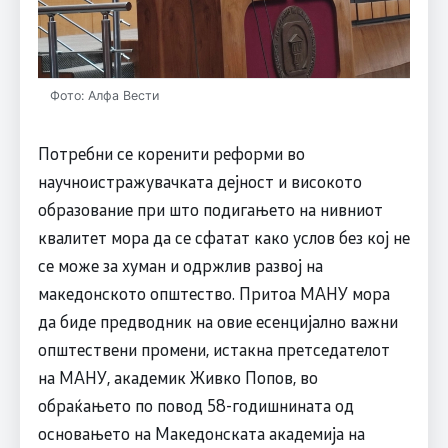
Фото: Алфа Вести
Потребни се коренити реформи во
научноистражувачката дејност и високото
образование при што подигањето на нивниот
квалитет мора да се сфатат како услов без кој не
се може за хуман и одржлив развој на
македонското општество. Притоа МАНУ мора
да биде предводник на овие есенцијално важни
општествени промени, истакна претседателот
на МАНУ, академик Живко Попов, во
обраќањето по повод 58-годишнината од
основањето на Македонската академија на