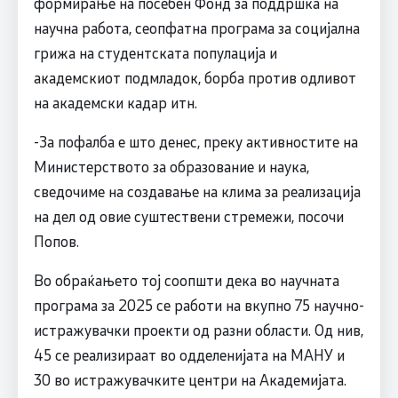
формирање на посебен Фонд за поддршка на
научна работа, сеопфатна програма за социјална
грижа на студентската популација и
академскиот подмладок, борба против одливот
на академски кадар итн.
-За пофалба е што денес, преку активностите на
Министерството за образование и наука,
сведочиме на создавање на клима за реализација
на дел од овие суштествени стремежи, посочи
Попов.
Во обраќањето тој соопшти дека во научната
програма за 2025 се работи на вкупно 75 научно-
истражувачки проекти од разни области. Од нив,
45 се реализираат во одделенијата на МАНУ и
30 во истражувачките центри на Академијата.