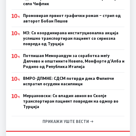
село Чифлик
10
Промовиран првиот графички роман – стрип од
Ч
авторот Бобан Пешов
10
МЗ: Со координирана институционална акција
Ч
успешно транспортиран пациент со сериозна
повреда од Турција
10
Потпишан Меморандум за соработка меѓу
Ч
Делчево и општините Новело, Монфорте д’Алба и
Родино од Република Италија
10
ВМРО-ДПМНЕ: СДСM потврди дека Филипче
Ч
испратил осудени насилници
10
Мерџановски: Со владин авион во Скопје
Ч
транспортиран пациент повреден на одмор во
Турција
ПРИКАЖИ УШТЕ ВЕСТИ →