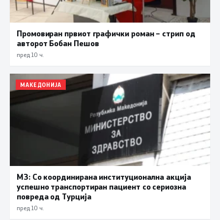
Промовиран првиот графички роман – стрип од
авторот Бобан Пешов
пред 10 ч.
МАКЕДОНИЈА
МЗ: Со координирана институционална акција
успешно транспортиран пациент со сериозна
повреда од Турција
пред 10 ч.