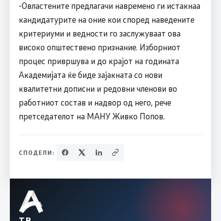
-Овластените предлагачи навремено ги истакнаа
кандидатурите на оние кои според наведените
критериуми и ведности го заслужуваат ова
високо општествено признание. Изборниот
процес привршува и до крајот на годината
Академијата ќе биде зајакната со нови
квалитетни дописни и редовни членови во
работниот состав и надвор од него, рече
претседателот на МАНУ Живко Попов.
СПОДЕЛИ:
ТВ