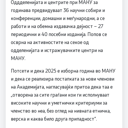
Оддделенијата и центрите при МАНУ за
годинава предвидуваат 36 научни собири и
конференции, домашни и меѓународни, а се
работи и на обемна издавачка дејност – 27
периодични и 40 посебни изданија. Попов се
осврна на активностите на секое од
одделенијата и истражувачките центри на
МАНУ.
Потсети и дека 2025 е изборна година во МАНУ
и дека се реализира постапката за нови членови
на Академијата, нагласувајќи притоа дека таа е
„отворена за сите граѓани кои ги исполнуваат
високите научни и уметнички критериуми за
членство во неа, без оглед на нивната етничка,
верска и каква било друга припадност“.