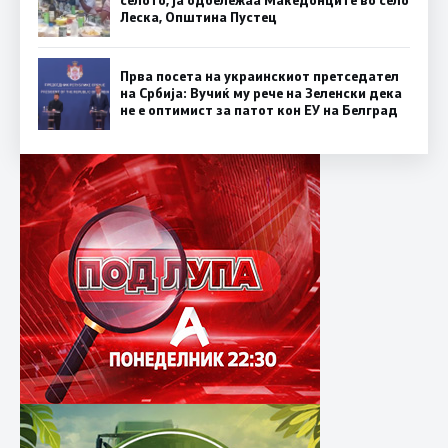
селото, ја одбележаа Македонците во село
Леска, Општина Пустец
Прва посета на украинскиот претседател
на Србија: Вучиќ му рече на Зеленски дека
не е оптимист за патот кон ЕУ на Белград