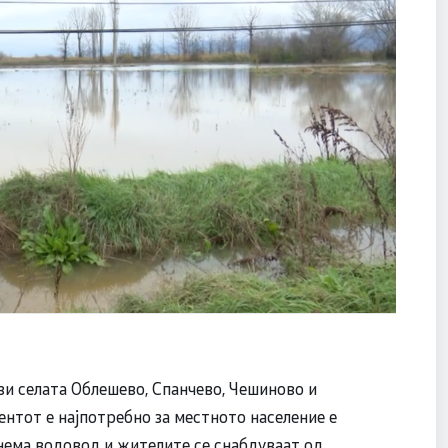
ави селата Облешево, Спанчево, Чешиново и
ентот е најпотребно за местното население е
 нема водовод и жителите се снабдуваат од