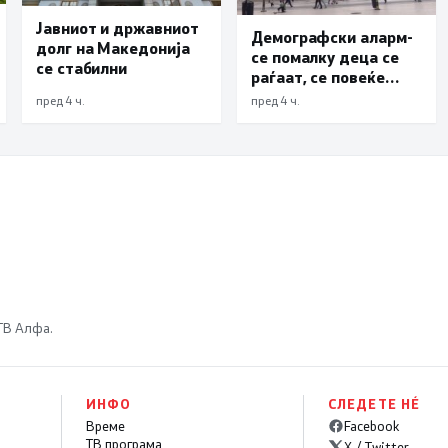
Јавниот и државниот
Демографски аларм-
долг на Македонија
се помалку деца се
се стабилни
раѓаат, се повеќе
млади се иселуваат,
пред 4 ч.
пред 4 ч.
Владата најавува
сеопфатни мерки
 ТВ Алфа.
ИНФО
СЛЕДЕТЕ НÉ
Време
Facebook
ТВ програма
X / Twitter