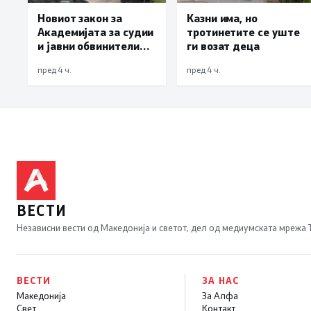
Новиот закон за
Казни има, но
Академијата за судии
тротинетите се уште
и јавни обвинители
ги возат деца
наскоро во
пред 4 ч.
пред 4 ч.
Собранието
ВЕСТИ
Независни вести од Македонија и светот, дел од медиумската мрежа
ВЕСТИ
ЗА НАС
Македонија
За Алфа
Свет
Контакт