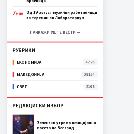
Брвеница
7
Од 19 август музички работилници
МИН
за теремин во Лабораториум
ПРИКАЖИ УШТЕ ВЕСТИ →
РУБРИКИ
ЕКОНОМИЈА
4793
МАКЕДОНИЈА
39154
СВЕТ
2198
РЕДАКЦИСКИ ИЗБОР
Зеленски утре во официјална
посета на Белград