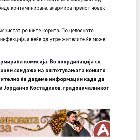
 биде контаминирана, алармира првиот човек
 исчистат речните корита. По целосното
зинфекција, а веќе од утре жителите ќе може
рмирана комисија. Во координација со
рвични сондажи на оштетувањата коишто
нително ќе дадеме информации каде да
ави Јорданчо Костадинов, градоначалникот