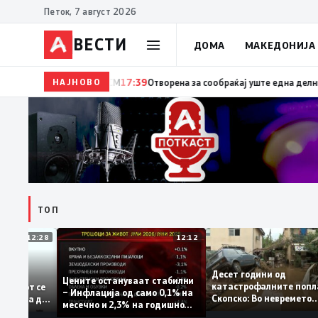
Петок, 7 август 2026
ВЕСТИ
ДОМА
МАКЕДОНИЈА
НАЈНОВО
17:41
Стојаноски: Бројки и факти наспроти кампањ
ТОП
12:28
12:12
Десет години од
тапува –
Цените остануваат стабилни
катастрофалните п
дентитетот се
– Инфлација од само 0,1% на
Скопско: Во невреме
а која нема да
месечно и 2,3% на годишно
загинаа 22 лица
ниво