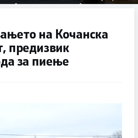
првачиња помалку
половина тунел во слепа
улица, сега имаме целина
вањето на Кочанска
т, предизвик
ода за пиење