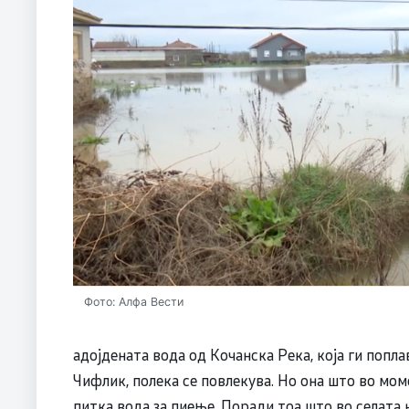
Фото: Алфа Вести
адојдената вода од Кочанска Река, која ги попл
Чифлик, полека се повлекува. Но она што во мом
питка вода за пиење. Поради тоа што во селата