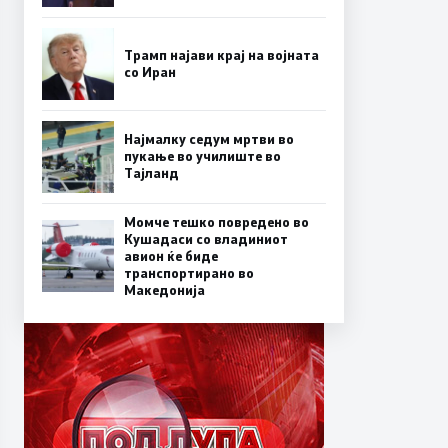
Трамп најави крај на војната
со Иран
Најмалку седум мртви во
пукање во училиште во
Тајланд
Момче тешко повредено во
Кушадаси со владиниот
авион ќе биде
транспортирано во
Македонија