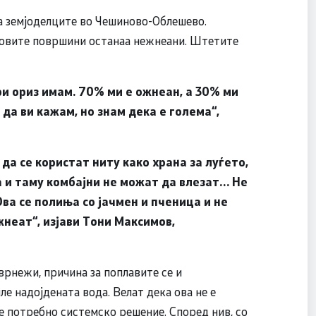
ја земјоделците во Чешиново-Облешево.
зовите површини останаа нежнеани. Штетите
и ориз имам. 70% ми е ожнеан, а 30% ми
да ви кажам, но знам дека е голема“,
да се користат ниту како храна за луѓето,
а и таму комбајни не можат да влезат… Не
ва се полиња со јачмен и пченица и не
жнеат“, изјави Тони Максимов,
врнежи, причина за поплавите се и
ле надојдената вода. Велат дека ова не е
 е потребно системско решение. Според нив, со