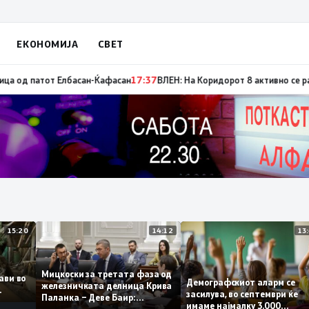
ЕКОНОМИЈА
СВЕТ
ата на „економските експерти“ од СДСM
17:39
Отворена за сообраќај уш
15:20
14:12
Мицкоски за третата фаза од
оплави во
Демографскиот аларм с
железничката делница Крива
то
засилува, во септември ќ
Паланка – Деве Баир:
имаме најмалку 3.000
Проектот нема да заврши на