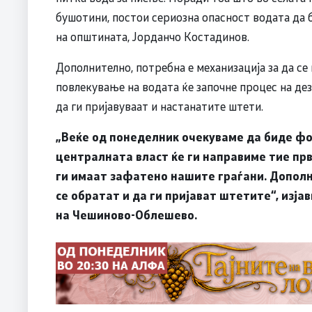
бушотини, постои сериозна опасност водата да
на општината, Јорданчо Костадинов.
Дополнително, потребна е механизација за да се
повлекување на водата ќе започне процес на де
да ги пријавуваат и настанатите штети.
„Веќе од понеделник очекуваме да биде фо
централната власт ќе ги направиме тие п
ги имаат зафатено нашите граѓани. Допол
се обратат и да ги пријават штетите“, изј
на Чешиново-Облешево.