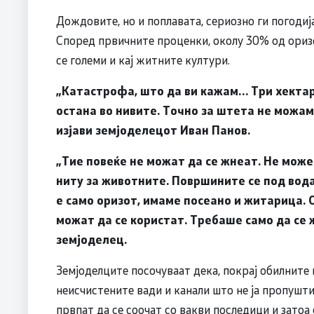
Дождовите, но и поплавата, сериозно ги погоди
Според првичните проценки, околу 30% од ори
се големи и кај житните култури.
„Катастрофа, што да ви кажам… Три хектар
остана во нивите. Точно за штета не можам 
изјави земјоделецот Иван Панов.
„Тие повеќе не можат да се жнеат. Не може 
ниту за животните. Површините се под вод
е само оризот, имаме посеано и житарица. О
можат да се користат. Требаше само да се 
земјоделец.
Земјоделците посочуваат дека, покрај обилните 
неисчистените вади и канали што не ја пропушти
првпат да се соочат со вакви последици и затоа