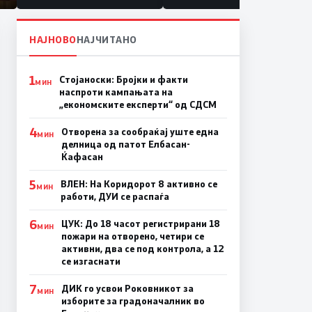
НАЈНОВО
НАЈЧИТАНО
1
Стојаноски: Бројки и факти
МИН
наспроти кампањата на
„економските експерти“ од СДСM
4
Отворена за сообраќај уште една
МИН
делница од патот Елбасан-
Ќафасан
5
ВЛЕН: На Коридорот 8 активно се
МИН
работи, ДУИ се распаѓа
6
ЦУК: До 18 часот регистрирани 18
МИН
пожари на отворено, четири се
активни, два се под контрола, а 12
се изгаснати
7
ДИК го усвои Роковникот за
МИН
изборите за градоначалник во