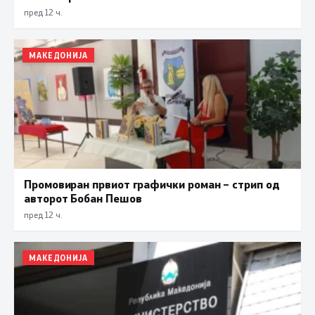
пред 12 ч.
МАКЕДОНИЈА
Промовиран првиот графички роман – стрип од
авторот Бобан Пешов
пред 12 ч.
МАКЕДОНИЈА