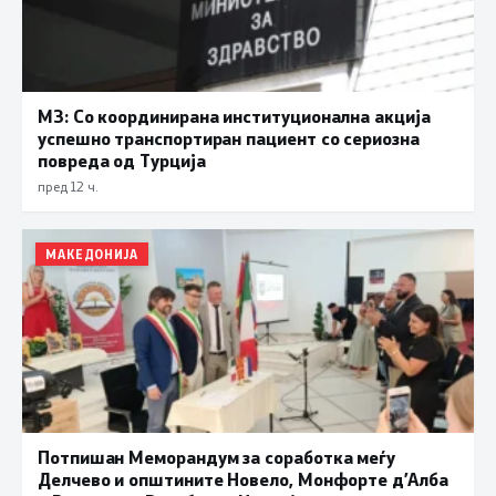
МЗ: Со координирана институционална акција
успешно транспортиран пациент со сериозна
повреда од Турција
пред 12 ч.
МАКЕДОНИЈА
Потпишан Меморандум за соработка меѓу
Делчево и општините Новело, Монфорте д’Алба