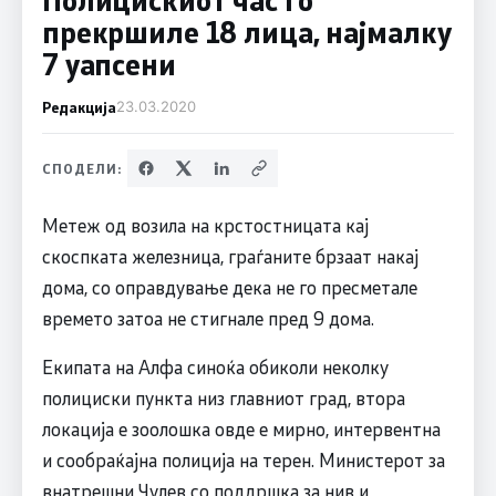
прекршиле 18 лица, најмалку
7 уапсени
Редакција
23.03.2020
СПОДЕЛИ:
Метеж од возила на крстостницата кај
скоспката железница, граѓаните брзаат накај
дома, со оправдување дека не го пресметале
времето затоа не стигнале пред 9 дома.
Екипата на Алфа синоќа обиколи неколку
полициски пункта низ главниот град, втора
локација е зоолошка овде е мирно, интервентна
и сообраќајна полиција на терен. Министерот за
внатрешни Чулев со поддршка за нив и