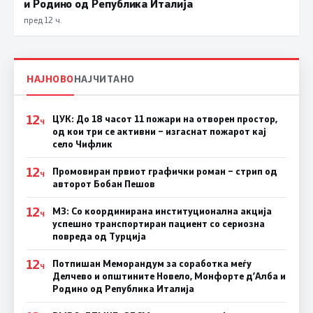
и Родино од Република Италија
пред 12 ч.
НАЈНОВО
НАЈЧИТАНО
12
ЦУК: До 18 часот 11 пожари на отворен простор,
Ч
од кои три се активни – изгаснат пожарот кај
село Чифлик
12
Промовиран првиот графички роман – стрип од
Ч
авторот Бобан Пешов
12
МЗ: Со координирана институционална акција
Ч
успешно транспортиран пациент со сериозна
повреда од Турција
12
Потпишан Меморандум за соработка меѓу
Ч
Делчево и општините Новело, Монфорте д’Алба и
Родино од Република Италија