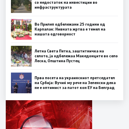
со недостаток на инвестиции во
инфраструктурата
Во Прилеп одбележани 25 години од
Карпалак: Нивната жртва е темел на
нашата одговорност
Летна Света Петка, заштитничка на
селото, ја одбележаа Македонците во село
Леска, Општина Пустец
Прва посета на украинскиот претседател
на Србија: Вучиќ му рече на Зеленски дека
не е оптимист за патот кон ЕУ на Белград