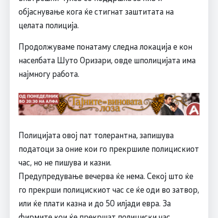
објаснување кога ќе стигнат заштитата на
целата полиција.
Продолжуваме понатаму следна локација е кон
населбата Шуто Оризари, овде шполицијата има
најмногу работа.
Полицијата овој пат толерантна, запишува
податоци за оние кои го прекршиле полицискиот
час, но не пишува и казни.
Предупредување вечерва ќе нема. Секој што ќе
го прекрши полицискиот час се ќе оди во затвор,
или ќе плати казна и до 50 илјади евра. За
фирмите кои ќе прекршат полициски час,