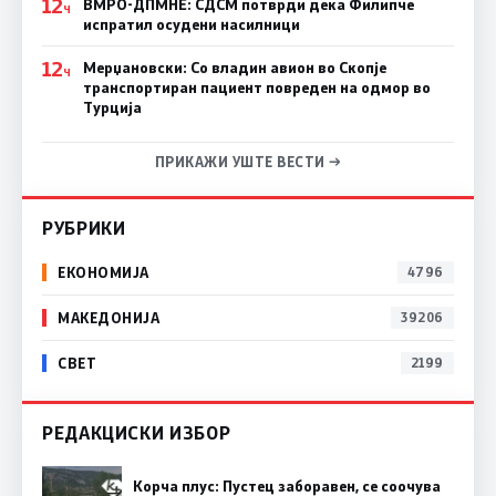
12
ВМРО-ДПМНЕ: СДСM потврди дека Филипче
Ч
испратил осудени насилници
12
Мерџановски: Со владин авион во Скопје
Ч
транспортиран пациент повреден на одмор во
Турција
ПРИКАЖИ УШТЕ ВЕСТИ →
РУБРИКИ
ЕКОНОМИЈА
4796
МАКЕДОНИЈА
39206
СВЕТ
2199
РЕДАКЦИСКИ ИЗБОР
Корча плус: Пустец заборавен, се соочува