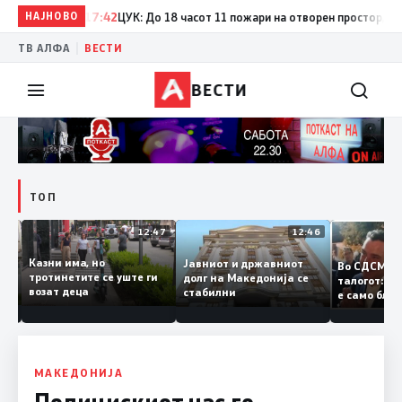
НАЈНОВО
17:42
ЦУК: До 18 часот 11 пожари на отворен простор, од кои
|
ТВ АЛФА
ВЕСТИ
ВЕСТИ
ТОП
12:50
12:47
12:46
Казни има, но
Јавниот и државниот
Во СДСМ 
ии и
тротинетите се уште ги
долг на Македонија се
талогот:
возат деца
стабилни
е само б
ето
копија д
Заев
МАКЕДОНИЈА
Полицискиот час го