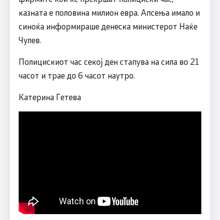
казната е половина милион евра. Апсења имало и
синоќа информираше денеска министерот Наќе
Чулев.
Полицискиот час секој ден стапува на сила во 21
часот и трае до 6 часот наутро.
Катерина Гетева