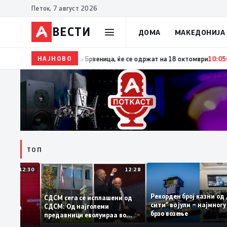
Петок, 7 август 2026
ВЕСТИ
ДОМА
МАКЕДОНИЈА
НАЈНОВО
10:06
Гаши ја потпиша одлуката за распишување пр
ТОП
12:30
12:28
Рекорден број казни
СДСМ сега се исплашени од
сити“ во јули – најм
СДСМ: Од најголеми
атоците на
брзо возење
предавници еволуираа во
мантираат
најголеми патриоти