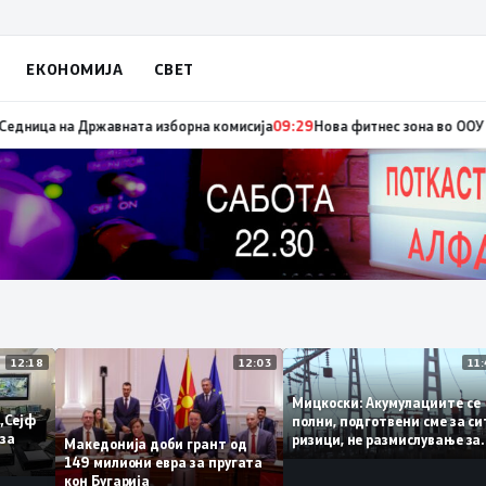
ЕКОНОМИЈА
СВЕТ
едвремени избори за градоначалник на Брвеница, ќе се одржат на 18 ок
12:18
12:03
Мицкоски: Акумулациите
 од „Сејф
полни, подготвени сме з
ногу за
ризици, не размислување
Македонија доби грант од
поскапување на струјат
149 милиони евра за пругата
кон Бугарија