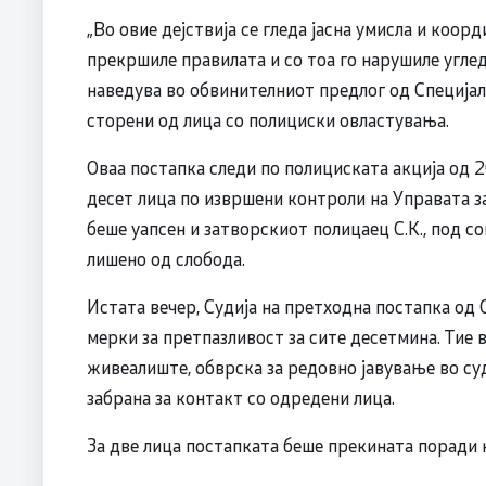
„Во овие дејствија се гледа јасна умисла и коор
прекршиле правилата и со тоа го нарушиле углед
наведува во обвинителниот предлог од Специјал
сторени од лица со полициски овластувања.
Оваа постапка следи по полициската акција од 
десет лица по извршени контроли на Управата з
беше уапсен и затворскиот полицаец С.К., под с
лишено од слобода.
Истата вечер, Судија на претходна постапка од
мерки за претпазливост за сите десетмина. Тие 
живеалиште, обврска за редовно јавување во с
забрана за контакт со одредени лица.
За две лица постапката беше прекината поради 