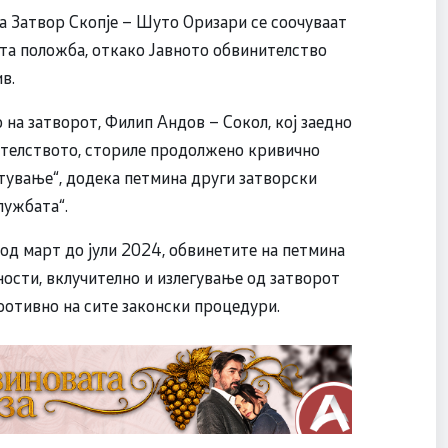
а Затвор Скопје – Шуто Оризари се соочуваат
ата положба, откако Јавното обвинителство
в.
на затворот, Филип Андов – Сокол, кој заедно
ителството, сториле продолжено кривично
тување“, додека петмина други затворски
лужбата“.
од март до јули 2024, обвинетите на петмина
ости, вклучително и излегување од затворот
ротивно на сите законски процедури.