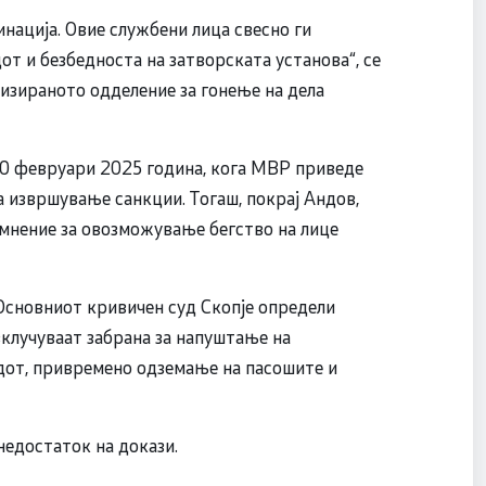
динација. Овие службени лица свесно ги
от и безбедноста на затворската установа“, се
изираното одделение за гонење на дела
20 февруари 2025 година, кога МВР приведе
а извршување санкции. Тогаш, покрај Андов,
омнение за овозможување бегство на лице
 Основниот кривичен суд Скопје определи
вклучуваат забрана за напуштање на
удот, привремено одземање на пасошите и
недостаток на докази.