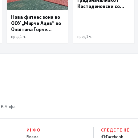
Костадиновски со
новиот началник на
Нова фитнес зона во
ОВР Виница Даниел
ООУ „Мирче Ацев“ во
Трајчев
Општина Ѓорче
Петров
пред 1 ч.
пред 1 ч.
 ТВ Алфа.
ИНФО
СЛЕДЕТЕ НÉ
Време
Facebook