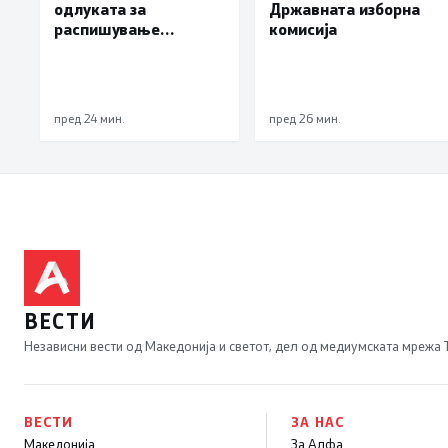
одлуката за
Државната изборна
распишување
комисија
предвремени избори
за градоначалник на
Брвеница, ќе се
одржат на 18
пред 24 мин.
пред 26 мин.
октомври
ВЕСТИ
Независни вести од Македонија и светот, дел од медиумската мрежа
ВЕСТИ
ЗА НАС
Македонија
За Алфа