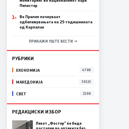
мониторинг во националниот парк
Пелистер
1
Во Прилеп почнуваат
Ч
одбележувањата на 25-годишнината
од Карпалак
ПРИКАЖИ УШТЕ ВЕСТИ →
РУБРИКИ
ЕКОНОМИЈА
4786
МАКЕДОНИЈА
39115
СВЕТ
2196
РЕДАКЦИСКИ ИЗБОР
Лекот „Фостер“ ќе биде
достапен во аптеките без