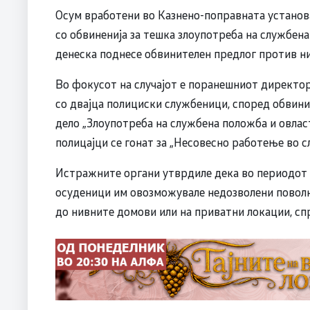
Осум вработени во Казнено-поправната установ
со обвиненија за тешка злоупотреба на службен
денеска поднесе обвинителен предлог против ни
Во фокусот на случајот е поранешниот директор 
со двајца полициски службеници, според обвин
дело „Злоупотреба на службена положба и овлас
полицајци се гонат за „Несовесно работење во с
Истражните органи утврдиле дека во периодот 
осуденици им овозможувале недозволени поволн
до нивните домови или на приватни локации, сп