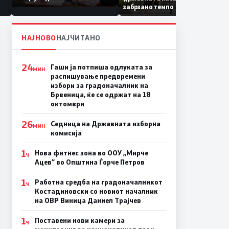
Коридор 8, Македонија
забрзано темпо
станува раскрсница на
Балканот
НАЈНОВО
НАЈЧИТАНО
24
Гаши ја потпиша одлуката за
МИН
распишување предвремени
избори за градоначалник на
Брвеница, ќе се одржат на 18
октомври
26
Седница на Државната изборна
МИН
комисија
1
Нова фитнес зона во ООУ „Мирче
Ч
Ацев“ во Општина Ѓорче Петров
1
Работна средба на градоначалникот
Ч
Костадиновски со новиот началник
на ОВР Виница Даниел Трајчев
1
Поставени нови камери за
Ч