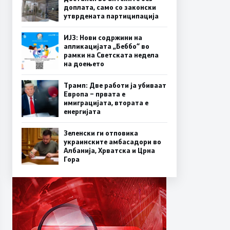
доплата, само со законски
утврдената партиципација
ИЈЗ: Нови содржини на
апликацијата „Беббо“ во
рамки на Светската недела
на доењето
Трамп: Две работи ја убиваат
Европа – првата е
имиграцијата, втората е
енергијата
Зеленски ги отповика
украинските амбасадори во
Албанија, Хрватска и Црна
Гора