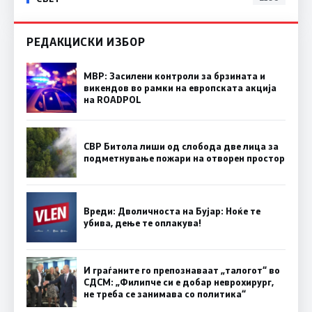
РЕДАКЦИСКИ ИЗБОР
МВР: Засилени контроли за брзината и
викендов во рамки на европската акција
на ROADPOL
СВР Битола лиши од слобода две лица за
подметнување пожари на отворен простор
Вреди: Дволичноста на Бујар: Ноќе те
убива, дење те оплакува!
И граѓаните го препознаваат „талогот“ во
СДСМ: „Филипче си е добар неврохирург,
не треба се занимава со политика“