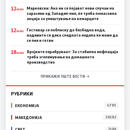
12
Марковски: Ако ни се појават нови случаи на
МИН
заразени од Западен-нил, ќе треба помасовна
акција за уништување на комарците
12
Гостивар се поблиску до безбедна вода,
МИН
надежите се дека следната недела ќе може да
се пие и готви
18
Бројките охрабруваат: За стабилна инфлација
МИН
треба зголемување на домашното
производство
ПРИКАЖИ УШТЕ ВЕСТИ →
РУБРИКИ
ЕКОНОМИЈА
4795
МАКЕДОНИЈА
39192
СВЕТ
2198