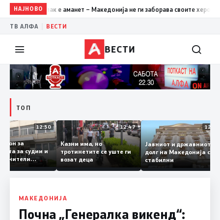
НАЈНОВО
12:39
Ристовски: Карпалак е аманет – Македонија не ги заб
|
ТВ АЛФА
ВЕСТИ
ВЕСТИ
ТОП
12:50
12:47
1
иот закон за
Казни има, но
Јавниот и државнио
демијата за судии и
тротинетите се уште ги
долг на Македонија 
ни обвинители
возат деца
стабилни
коро во Собранието
МАКЕДОНИЈА
Почна „Генералка викенд“: