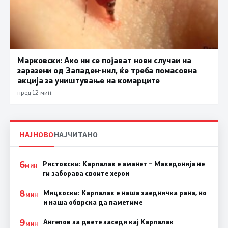
Марковски: Ако ни се појават нови случаи на
заразени од Западен-нил, ќе треба помасовна
акција за уништување на комарците
пред 12 мин.
НАЈНОВО
НАЈЧИТАНО
6
Ристовски: Карпалак е аманет – Македонија не
МИН
ги заборава своите херои
8
Мицкоски: Карпалак е наша заедничка рана, но
МИН
и наша обврска да паметиме
9
Ангелов за двете заседи кај Карпалак
МИН