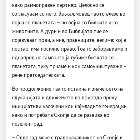
како рамноправен партнер. Целосно се
согласувам со него. За жал, човештвото влезе во
војна со планетата – во војна со билките и со
животните. А дури и во Библијата тие се
појавуваат први, а ние, правниците, велиме: кој е
постар, има посилно право. Тоа го заборавивме и
однапред не само што ја губиме битката со
планетата, туку трчаме и кон самоуништување –
рече претседателката.
Во продолжение таа го истакна и значењето на
едукацијата и движењето во природа преку
иницијативи насочени кон најмладите генерации,
како и потребата Скопје да се развива во
позелен град.
– Овде зад мене е градоначалникот на Скопје и