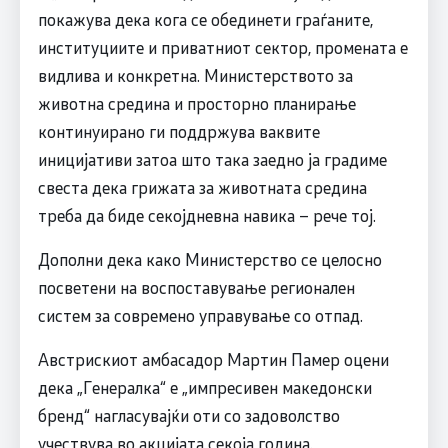
покажува дека кога се обединети граѓаните,
институциите и приватниот сектор, промената е
видлива и конкретна. Министерството за
животна средина и просторно планирање
континуирано ги поддржува ваквите
иницијативи затоа што така заедно ја градиме
свеста дека грижата за животната средина
треба да биде секојдневна навика – рече тој.
Дополни дека како Mинистерство се целосно
посветени на воспоставување регионален
систем за современо управување со отпад.
Австрискиот амбасадор Мартин Памер оцени
дека „Генералка“ е „импресивен македонски
бренд“ нагласувајќи оти со задоволство
учествува во акцијата секоја година.