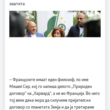
заштита.
– Французите имаат еден филозоф, по име
Мишел Сер, кој го напиша делото „Природен
договор“ на „Харвард“, а не во Франција. Во него
тој вели дека мора да склучиме пријателски
договор со планетата Земја и да ја третираме