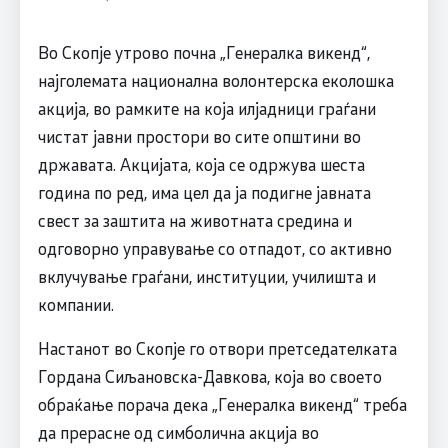
Во Скопје утрово почна „Генералка викенд“,
најголемата национална волонтерска еколошка
акција, во рамките на која илјадници граѓани
чистат јавни простори во сите општини во
државата. Акцијата, која се одржува шеста
година по ред, има цел да ја подигне јавната
свест за заштита на животната средина и
одговорно управување со отпадот, со активно
вклучување граѓани, институции, училишта и
компании.
Настанот во Скопје го отвори претседателката
Гордана Сиљановска-Давкова, која во своето
обраќање порача дека „Генералка викенд“ треба
да прерасне од симболична акција во