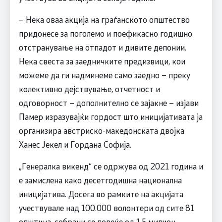
– Нека оваа акција на граѓанското општество
придонесе за поголемо и поефикасно годишно
отстранување на отпадот и дивите депонии.
Нека свеста за заедничките предизвици, кои
можеме да ги надминеме само заедно – преку
колективно дејствување, отчетност и
одговорност – дополнително се зајакне – изјави
Памер изразувајќи гордост што иницијативата ја
организира австриско-македонската двојка
Ханес Јекел и Гордана Софија.
„Генералка викенд“ се одржува од 2021 година и
е замислена како десетгодишна национална
иницијатива. Досега во рамките на акцијата
учествувале над 100.000 волонтери од сите 81
општина, собрани се повеќе од 1,5 милион