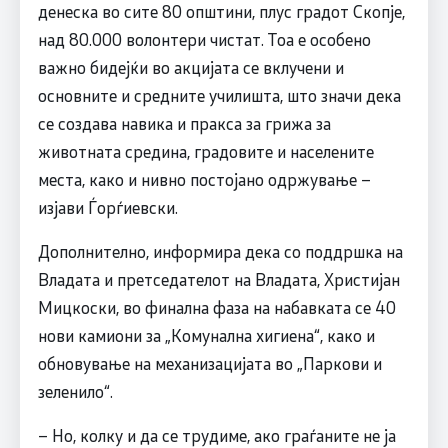
денеска во сите 80 општини, плус градот Скопје,
над 80.000 волонтери чистат. Тоа е особено
важно бидејќи во акцијата се вклучени и
основните и средните училишта, што значи дека
се создава навика и пракса за грижа за
животната средина, градовите и населените
места, како и нивно постојано одржување –
изјави Ѓорѓиевски.
Дополнително, информира дека со поддршка на
Владата и претседателот на Владата, Христијан
Мицкоски, во финална фаза на набавката се 40
нови камиони за „Комунална хигиена“, како и
обновување на механизацијата во „Паркови и
зеленило“.
– Но, колку и да се трудиме, ако граѓаните не ја