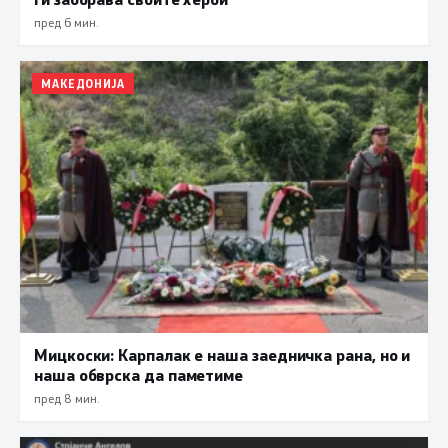
пред 6 мин.
МАКЕДОНИЈА
Мицкоски: Карпалак е наша заедничка рана, но и
наша обврска да паметиме
пред 8 мин.