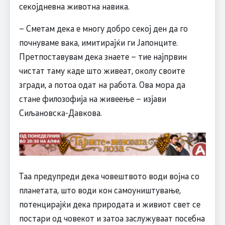
секојдневна животна навика.
– Сметам дека е многу добро секој ден да го
почнуваме вака, имитирајќи ги Јапонците.
Претпоставувам дека знаете – тие најпрвин
чистат таму каде што живеат, околу своите
згради, а потоа одат на работа. Ова мора да
стане филозофија на живеење – изјави
Сиљановска-Давкова.
Таа предупреди дека човештвото води војна со
планетата, што води кон самоуништување,
потенцирајќи дека природата и живиот свет се
постари од човекот и затоа заслужуваат посебна