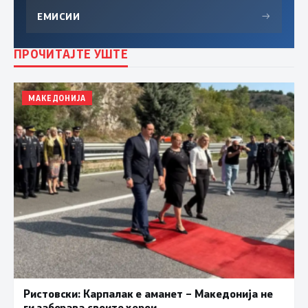
ЕМИСИИ
→
ПРОЧИТАЈТЕ УШТЕ
МАКЕДОНИЈА
Ристовски: Карпалак е аманет – Македонија не
ги заборава своите херои