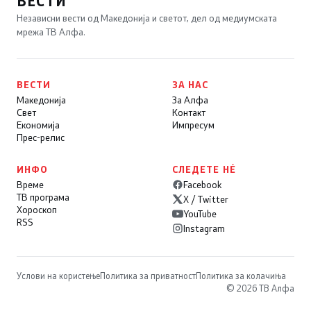
ВЕСТИ
Независни вести од Македонија и светот, дел од медиумската
мрежа ТВ Алфа.
ВЕСТИ
ЗА НАС
Македонија
За Алфа
Свет
Контакт
Економија
Импресум
Прес-релис
ИНФО
СЛЕДЕТЕ НÉ
Време
Facebook
ТВ програма
X / Twitter
Хороскоп
YouTube
RSS
Instagram
Услови на користење
Политика за приватност
Политика за колачиња
© 2026 ТВ Алфа