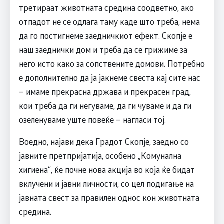
третираат животната средина соодветно, ако
отпадот не се одлага таму каде што треба, нема
да го постигнеме заедничкиот ефект. Скопје е
наш заеднички дом и треба да се грижиме за
него исто како за сопствените домови. Потребно
е дополнително да ја јакнеме свеста кај сите нас
– имаме прекрасна држава и прекрасен град,
кои треба да ги негуваме, да ги чуваме и да ги
озеленуваме уште повеќе – нагласи тој.
Воедно, најави дека Градот Скопје, заедно со
јавните претпријатија, особено „Комунална
хигиена“, ќе почне нова акција во која ќе бидат
вклучени и јавни личности, со цел подигање на
јавната свест за правилен однос кон животната
средина.