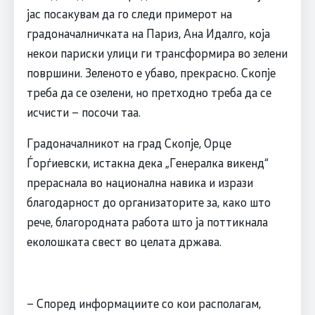
јас посакувам да го следи примерот на
градоначалничката на Париз, Ана Идалго, која
некои париски улици ги трансформира во зелени
површини. Зеленото е убаво, прекрасно. Скопје
треба да се озелени, но претходно треба да се
исчисти – посочи таа.
Градоначалникот на град Скопје, Орце
Ѓорѓиевски, истакна дека „Генералка викенд“
прераснала во национална навика и изрази
благодарност до организаторите за, како што
рече, благородната работа што ја поттикнала
еколошката свест во целата држава.
– Според информациите со кои располагам,