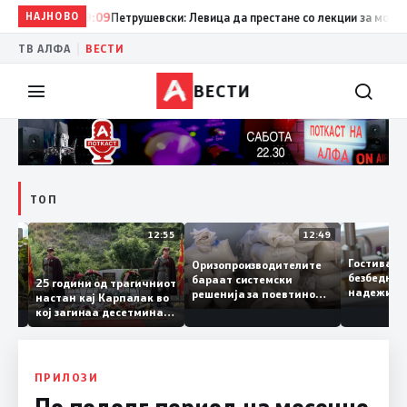
НАЈНОВО
19:09
Петрушевски: Левица да престане со лекции за морал и д
|
ТВ АЛФА
ВЕСТИ
ВЕСТИ
ТОП
13:04
12:55
12:49
Гостива
Оризопроизводителите
безбед
бараат системски
онија
25 години од трагичниот
надежи
решенија за поевтино
настан кај Карпалак во
следна
производство
кој загинаа десетмина
може да
македонски бранители
ПРИЛОЗИ
По подолг период на месечно