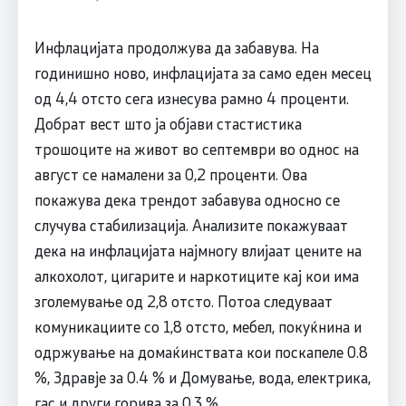
Инфлацијата продолжува да забавува. На
годинишно ново, инфлацијата за само еден месец
од 4,4 отсто сега изнесува рамно 4 проценти.
Добрат вест што ја објави стастистика
трошоците на живот во септември во однос на
август се намалени за 0,2 проценти. Ова
покажува дека трендот забавува односно се
случува стабилизација. Анализите покажуваат
дека на инфлацијата најмногу влијаат цените на
алкохолот, цигарите и наркотиците кај кои има
зголемување од 2,8 отсто. Потоа следуваат
комуникациите со 1,8 отсто, мебел, покуќнина и
одржување на домаќинствата кои поскапеле 0.8
%, Здравје за 0.4 % и Домување, вода, електрика,
гас и други горива за 0.3 %.