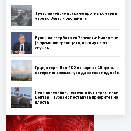
Трето авионско прскање против комарци
утре во Велес и околината
Вучиќ по средбата со Зеленски: Никаде не
ја преминав границата, никому не му
служам
Грција гори: Над 400 пожари за 10 дена,
ветерот оневозможува да се гасат од небо
Нови авиолинии, Гевгелија нов туристички
центар – туризмот останува приоритет на
власта