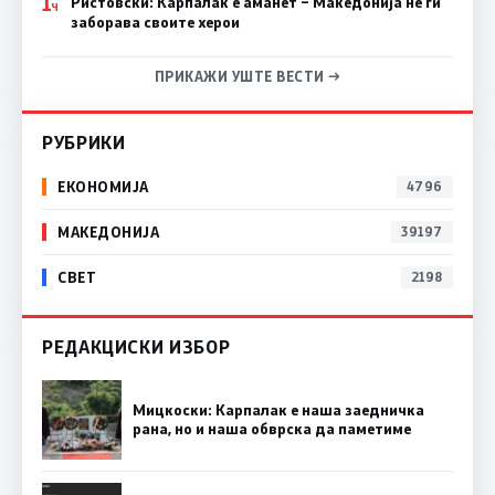
1
Ристовски: Карпалак е аманет – Македонија не ги
Ч
заборава своите херои
ПРИКАЖИ УШТЕ ВЕСТИ →
РУБРИКИ
ЕКОНОМИЈА
4796
МАКЕДОНИЈА
39197
СВЕТ
2198
РЕДАКЦИСКИ ИЗБОР
Мицкоски: Карпалак е наша заедничка
рана, но и наша обврска да паметиме