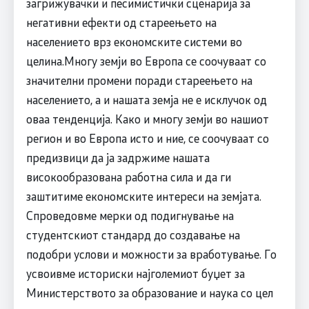
загрижувачки и песимистички сценарија за
негативни ефекти од стареењето на
населението врз економските системи во
целина.Многу земји во Европа се соочуваат со
значителни промени поради стареењето на
населението, а и нашата земја не е исклучок од
оваа тенденција. Како и многу земји во нашиот
регион и во Европа исто и ние, се соочуваат со
предизвици да ја задржиме нашата
високообразована работна сила и да ги
заштитиме економските интереси на земјата.
Спроведовме мерки од подигнување на
студентскиот стандард до создавање на
подобри услови и можности за вработување. Го
усвоивме историски најголемиот буџет за
Министерството за образование и наука со цел