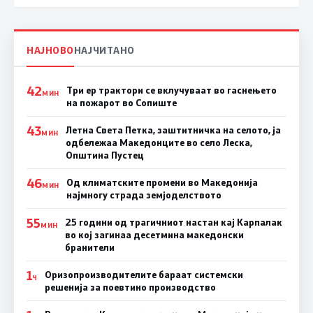
НАЈНОВО
НАЈЧИТАНО
42
Три ер трактори се вклучуваат во гаснењето
МИН
на пожарот во Сопиште
43
Летна Света Петка, заштитничка на селото, ја
МИН
одбележаа Македонците во село Леска,
Општина Пустец
46
Од климатските промени во Македонија
МИН
најмногу страда земјоделството
55
25 години од трагичниот настан кај Карпалак
МИН
во кој загинаа десетмина македонски
бранители
1
Оризопроизводителите бараат системски
Ч
решенија за поевтино производство