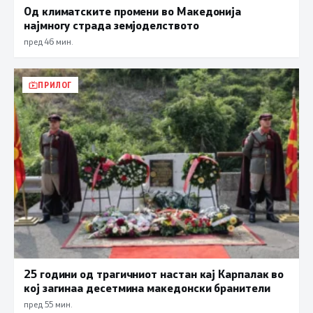
Од климатските промени во Македонија
најмногу страда земјоделството
пред 46 мин.
ПРИЛОГ
25 години од трагичниот настан кај Карпалак во
кој загинаа десетмина македонски бранители
пред 55 мин.