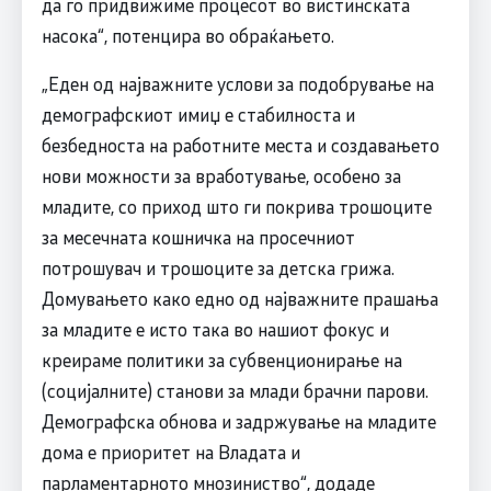
да го придвижиме процесот во вистинската
насока“, потенцира во обраќањето.
„Еден од најважните услови за подобрување на
демографскиот имиџ е стабилноста и
безбедноста на работните места и создавањето
нови можности за вработување, особено за
младите, со приход што ги покрива трошоците
за месечната кошничка на просечниот
потрошувач и трошоците за детска грижа.
Домувањето како едно од најважните прашања
за младите е исто така во нашиот фокус и
креираме политики за субвенционирање на
(социјалните) станови за млади брачни парови.
Демографска обнова и задржување на младите
дома е приоритет на Владата и
парламентарното мнозиниство“, додаде