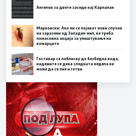
Ангелов за двете заседи кај Карпалак
Марковски: Ако ни се појават нови случаи
на заразени од Западен-нил, ќе треба
помасовна акција за уништување на
комарците
Гостивар се поблиску до безбедна вода,
надежите се дека следната недела ќе
може да се пие и готви