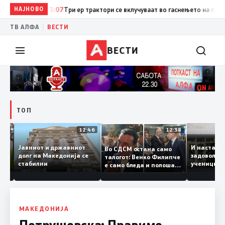
НАЈНОВО
13:07
Три ер трактори се вклучуваат во гаснењето на пожарот
|
ТВ АЛФА
ВЕСТИ
ВЕСТИ
ТОП
12:47
12:46
12:38
Јавниот и државниот
И наста
Во СДСМ остана само
те ги
долг на Македонија се
задовол
талогот: Венко Филипче
стабилни
ученици
е само бледа и полоша
од држ
копија дури и од Зоран
Заев
МАКЕДОНИЈА
Петрушевска: Правиме