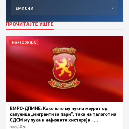
ЕМИСИИ
→
ПРОЧИТАЈТЕ УШТЕ
МАКЕДОНИЈА
ВМРО-ДПМНЕ: Како што му пукна меурот од
сапуница „мигранти за пари“, така на талогот на
СДСМ му пука и најновата хистерија –
прифаќање на француски предлог
пред 10 ч.