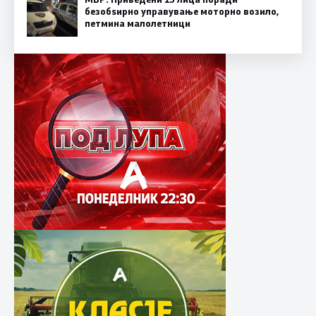
безобѕирно управување моторно возило,
петмина малолетници