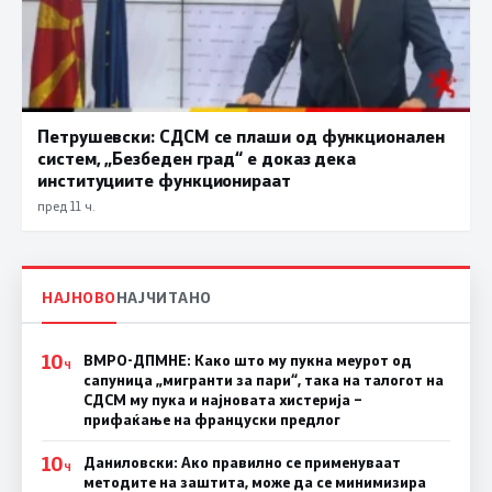
Петрушевски: СДСМ се плаши од функционален
систем, „Безбеден град“ е доказ дека
институциите функционираат
пред 11 ч.
НАЈНОВО
НАЈЧИТАНО
10
ВМРО-ДПМНЕ: Како што му пукна меурот од
Ч
сапуница „мигранти за пари“, така на талогот на
СДСМ му пука и најновата хистерија –
прифаќање на француски предлог
10
Даниловски: Ако правилно се применуваат
Ч
методите на заштита, може да се минимизира