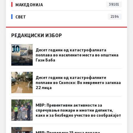
МАКЕДОНИЈА
39101
СВЕТ
2194
РЕДАКЦИСКИ ИЗБОР
Десет години од катастрофалната
поплава во населените места во општина
Гази Баба
Десет години од катастрофалните
поплави во Скопско: Во невремето загинаа
22 лица
МВР: Превентивни активности за
спречување пожари и имотни деликти,
како и за безбедно учество во сообраќајот
МВР: Приведени 15 лица поради