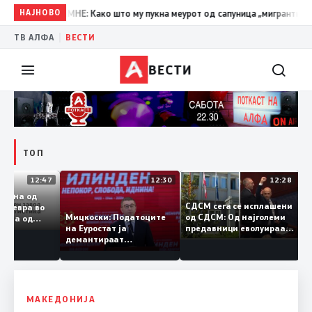
39
ВМРО-ДПМНЕ: Како што му пукна меурот од сапуница „мигранти за пари
НАЈНОВО
|
ТВ АЛФА
ВЕСТИ
ВЕСТИ
ТОП
12:47
12:30
12:28
размена од
СДСМ сега се исплашени
јарди евра во
од СДСМ: Од најголеми
Мицкоски: Податоците
оловина од
предавници еволуираа
на Еуростат ја
 – Македонија
во најголеми патриоти
демантираат
ва извозот
опозицијата
МАКЕДОНИЈА