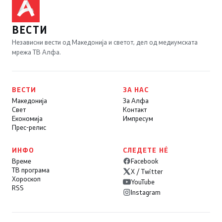
ВЕСТИ
Независни вести од Македонија и светот, дел од медиумската
мрежа ТВ Алфа.
ВЕСТИ
ЗА НАС
Македонија
За Алфа
Свет
Контакт
Економија
Импресум
Прес-релис
ИНФО
СЛЕДЕТЕ НÉ
Време
Facebook
ТВ програма
X / Twitter
Хороскоп
YouTube
RSS
Instagram