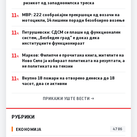
ризикот од западнонилска треска
11
МВР: 222 сообраќајни прекршоци од возачи на
Ч
мотоцикли, 14 лишени поради безобѕирно возење
11
Петрушевски: СДСМ се плаши од функционален
Ч
систем, „Безбеден град“ е доказ дека
институциите функционираат
11
Марков: Филипче е прочитана книга, жителите на
Ч
Ново Село ја избираат политиката на резултати, а
не политиката на тензии
11
Вкупно 18 пожари на отворено денеска до 18
Ч
часот, два се активни
ПРИКАЖИ УШТЕ ВЕСТИ →
РУБРИКИ
ЕКОНОМИЈА
4786