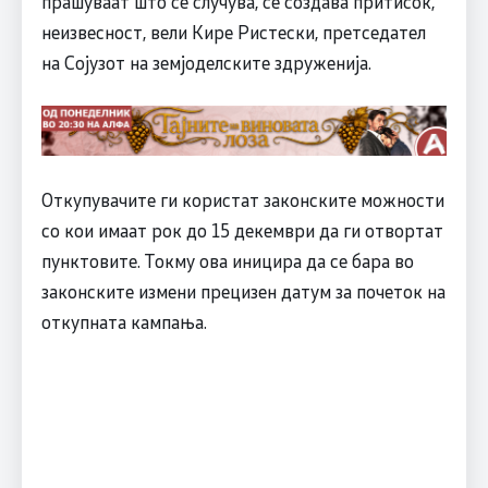
прашуваат што се случува, се создава притисок,
неизвесност, вели Кире Ристески, претседател
на Сојузот на земјоделските здруженија.
Откупувачите ги користат законските можности
со кои имаат рок до 15 декември да ги отвортат
пунктовите. Токму ова иницира да се бара во
законските измени прецизен датум за почеток на
откупната кампања.