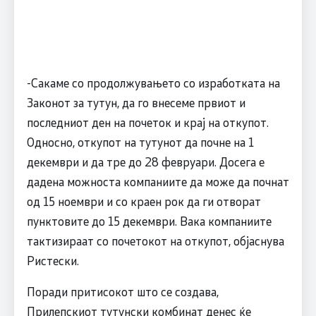
-Сакаме со продолжувањето со изработката на
Законот за тутун, да го внесеме првиот и
последниот ден на почеток и крај на откупот.
Односно, откупот на тутунот да почне на 1
декември и да тре до 28 февруари. Досега е
дадена можноста компаниите да може да почнат
од 15 ноември и со краен рок да ги отворат
пунктовите до 15 декември. Вака компаниите
тактизираат со почетокот на откупот, објаснува
Ристески.
Поради притисокот што се создава,
Прилепскиот тутунски комбинат денес ќе