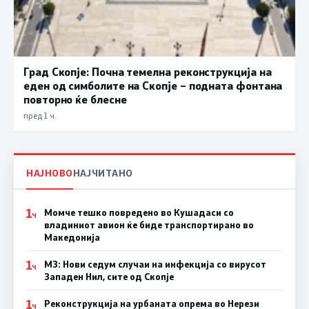
Град Скопје: Почна темелна реконструкција на
еден од симболите на Скопје – подната фонтана
повторно ќе блесне
пред 1 ч.
НАЈНОВО
НАЈЧИТАНО
1
Момче тешко повредено во Кушадаси со
Ч
владиниот авион ќе биде транспортирано во
Македонија
1
МЗ: Нови седум случаи на инфекција со вирусот
Ч
Западен Нил, сите од Скопје
1
Реконструкција на урбаната опрема во Нерези
Ч