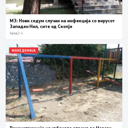
МЗ: Нови седум случаи на инфекција со вирусот
Западен Нил, сите од Скопје
пред 1 ч.
МАКЕДОНИЈА
Реконструкција на урбаната опрема во Нерези