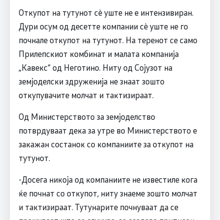
Откупот на тутунот сѐ уште не е интензивиран.
Дури осум од десетте компании сѐ уште не го
почнале откупот на тутунот. На теренот се само
Прилепскиот комбинат и малата компанија
„Кавекс“ од Неготино. Ниту од Сојузот на
земјоделски здруженија не знаат зошто
откупувачите молчат и тактизираат.
Од Министерството за земјоделство
потврдуваат дека за утре во Министерството е
закажан состанок со компаниите за откупот на
тутунот.
-Досега никоја од компаниите не известиле кога
ќе почнат со откупот, ниту знаеме зошто молчат
и тактизираат. Тутунарите почнуваат да се