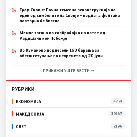
1
Град Скопје: Почна темелна реконструкција на
Ч
еден од симболите на Скопје – подната фонтана
повторно ќе блесне
1
Момче загина во сообраќајка на патот од
Ч
Радишани кон Побожје
1
Во Куманово поднесени 160 барања за
Ч
обесштетување по невремето од 20 јули
ПРИКАЖИ УШТЕ ВЕСТИ →
РУБРИКИ
ЕКОНОМИЈА
4791
МАКЕДОНИЈА
39147
СВЕТ
2196