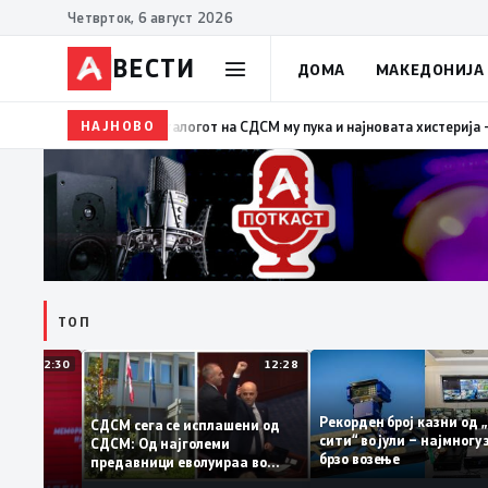
Четврток, 6 август 2026
ВЕСТИ
ДОМА
МАКЕДОНИЈА
НАЈНОВО
19:39
ВМРО-ДПМНЕ: Како што му пукна меурот од са
ТОП
12:30
12:28
Рекорден број казни
СДСМ сега се исплашени од
сити“ во јули – најмн
СДСМ: Од најголеми
тоците на
брзо возење
предавници еволуираа во
мантираат
најголеми патриоти