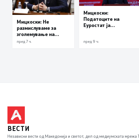
Мицкоски:
Податоците на
Мицкоски: Не
Еуростат ја
размислуваме за
демантираат
зголемување на
опозицијата
цената на
пред 7 ч.
пред 9 ч.
електричната
енергија
ВЕСТИ
Независни вести од Македонија и светот, дел од медиумската мрежа