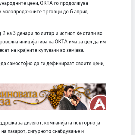
ѓународните цени, ОКТА го продолжува
и малопродажните трговци до 6 април,
 2 на 3 денари по литар и истиот ќе стапи во
роволна иницијатива на ОКТА има за цел да им
сат на крајните купувачи во земјава.
ода самостојно да ги дефинираат своите цени,
дршка за дизелот, компанијата повторно ја
 на пазарот, сигурното снабдување и