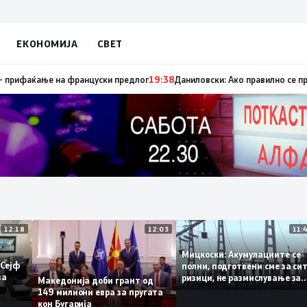
ЕКОНОМИЈА
СВЕТ
пуница „мигранти за пари“, така на талогот на СДСМ му пука и најнова
12:18
12:03
Мицкоски: Акумулациите
 од „Сејф
полни, подготвени сме за
огу за
ризици, не размислување
Македонија доби грант од
поскапување на струјата
149 милиони евра за пругата
кон Бугарија