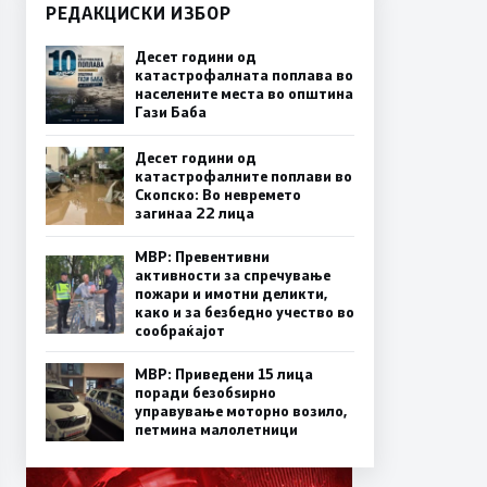
РЕДАКЦИСКИ ИЗБОР
Десет години од
катастрофалната поплава во
населените места во општина
Гази Баба
Десет години од
катастрофалните поплави во
Скопско: Во невремето
загинаа 22 лица
МВР: Превентивни
активности за спречување
пожари и имотни деликти,
како и за безбедно учество во
сообраќајот
МВР: Приведени 15 лица
поради безобѕирно
управување моторно возило,
петмина малолетници