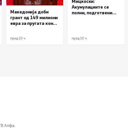
Мицкоски:
Акумулациите се
Македонија доби
полни, подготвени
грант од 149 милиони
сме за сите ризици, не
евра за пругата кон
размислување за
Бугарија
поскапување на
струјата
пред 10 ч.
пред 10 ч.
 ТВ Алфа.