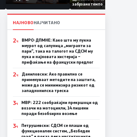
Коридор 8, Македонија
забрзано темпо
станува раскрсница на
Балканот
НАЈНОВО
НАЈЧИТАНО
2
ВМРО-ДПМНЕ: Како што му пукна
Ч
меурот од сапуница „мигранти за
пари“, така на талогот на СДСМ му
пука и најновата хистерија –
прифаќање на француски предлог
2
Даниловски: Ако правилно се
Ч
применуваат методите на заштита,
може да се минимизира ризикот од
западнонилска треска
3
МВР: 222 сообраќајни прекршоци од
Ч
возачи на мотоцикли, 14 лишени
поради безобѕирно возење
3
Петрушевски: СДСМ се плаши од
Ч
функционален систем, „Безбеден
град“ е доказ дека институциите