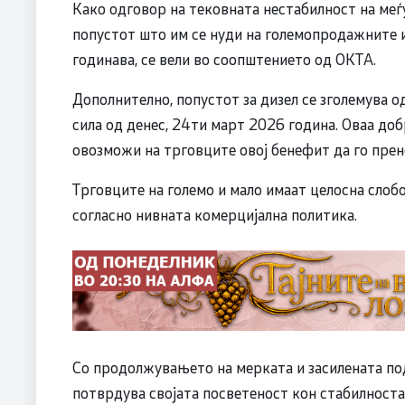
Како одговор на тековната нестабилност на ме
попустот што им се нуди на големопродажните 
годинава, се вели во соопштението од ОКТА.
Дополнително, попустот за дизел се зголемува од
сила од денес, 24ти март 2026 година. Оваа доб
овозможи на трговците овој бенефит да го прене
Трговците на големо и мало имаат целосна слоб
согласно нивната комерцијална политика.
Со продолжувањето на мерката и засилената под
потврдува својата посветеност кон стабилноста