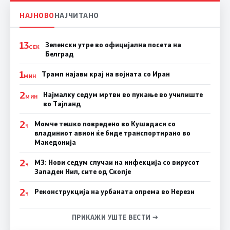
НАЈНОВО
НАЈЧИТАНО
13
Зеленски утре во официјална посета на
СЕК
Белград
1
Трамп најави крај на војната со Иран
МИН
2
Најмалку седум мртви во пукање во училиште
МИН
во Тајланд
2
Момче тешко повредено во Кушадаси со
Ч
владиниот авион ќе биде транспортирано во
Македонија
2
МЗ: Нови седум случаи на инфекција со вирусот
Ч
Западен Нил, сите од Скопје
2
Реконструкција на урбаната опрема во Нерези
Ч
ПРИКАЖИ УШТЕ ВЕСТИ →