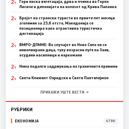
2
Гори ниска вегетација, дрва и пченка во Горно
Ч
Лисиче и депонијата на излезот од Крива Паланка
2
Бројот на странски туристи во првите пет месеци
Ч
зголемен за 23,6 отсто, Македонија се
позиционира како атрактивна туристичка
дестинација
2
ВМРО-ДПМНЕ: Во случајот во Ново Село не се
Ч
инволвирани деца, туку возрасни луѓе на Заев,
осудени насилници и наркомани
2
Нема подолги задржувања на граничните премини
Ч
2
Свети Климент Охридски и Свети Пантелејмон
Ч
ПРИКАЖИ УШТЕ ВЕСТИ →
РУБРИКИ
ЕКОНОМИЈА
4796