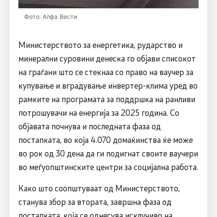
Фото: Алфа Вести
Министерството за енергетика, рударство и
минерални суровини денеска го објави списокот
на граѓани што се стекнаа со право на ваучер за
купување и вградување инвертер-клима уред во
рамките на програмата за поддршка на ранливи
потрошувачи на енергија за 2025 година. Со
објавата почнува и последната фаза од
постапката, во која 4.070 домаќинства ќе може
во рок од 30 дена да ги подигнат своите ваучери
во меѓуопштинските центри за социјална работа.
Како што соопштуваат од Министерството,
станува збор за втората, завршна фаза од
постапката, која се однесува исклучиво на