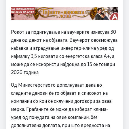
Рокот за подигнување на ваучерите изнесува 30
дена од денот на објавата. Ваучерот овозможува
набавка и вградување инвертер-клима уред од
најмалку 3,5 киловати со енергетска класа А+, а
може да се искористи најдоцна до 15 октомври
2026 година.
Од Министерството дополнуваат дека во
следните денови ќе го објават и списокот на
компании со кои се склучени договори за оваа
мерка. Граѓаните ќе може да изберат клима-
уред од понудата на овие компании, без
дополнителна доплата, при што вредноста на