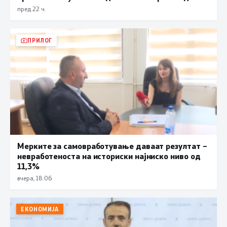
пред 22 ч.
ПРИЛОГ
Мерките за самовработување даваат резултат –
невработеноста на историски најниско ниво од
11,3%
вчера, 18:06
ЕКОНОМИЈА