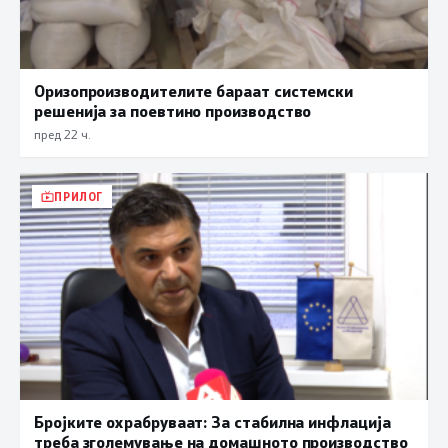
Оризопроизводителите бараат системски
решенија за поевтино производство
пред 22 ч.
ПРИЛОГ
Бројките охрабруваат: За стабилна инфлација
треба зголемување на домашното производство