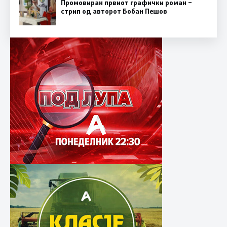
Промовиран првиот графички роман –
стрип од авторот Бобан Пешов