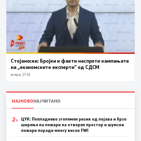
Стојаноски: Бројки и факти наспроти кампањата
на „економските експерти“ од СДСM
вчера, 17:41
НАЈНОВО
НАЈЧИТАНО
2
ЦУК: Попладнево зголемен ризик од појава и брзо
Ч
ширење на пожари на отворен простор и шумски
пожари поради многу висок FWI