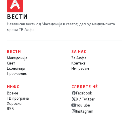
ВЕСТИ
Независни вести од Македонија и светот, дел од медиумската
мрежа ТВ Алфа.
ВЕСТИ
ЗА НАС
Македонија
За Алфа
Свет
Контакт
Економија
Импресум
Прес-релис
ИНФО
СЛЕДЕТЕ НÉ
Време
Facebook
ТВ програма
X / Twitter
Хороскоп
YouTube
RSS
Instagram