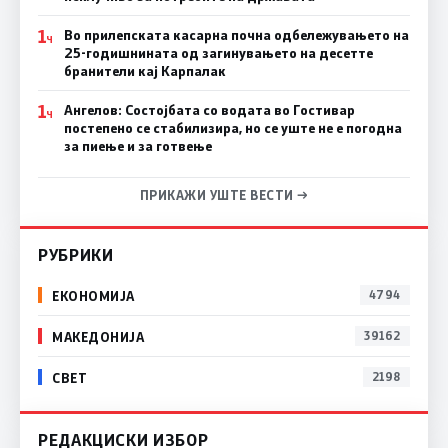
1
Во прилепската касарна почна одбележувањето на
Ч
25-годишнината од загинувањето на десетте
бранители кај Карпалак
1
Ангелов: Состојбата со водата во Гостивар
Ч
постепено се стабилизира, но се уште не е погодна
за пиење и за готвење
ПРИКАЖИ УШТЕ ВЕСТИ →
РУБРИКИ
ЕКОНОМИЈА
4794
МАКЕДОНИЈА
39162
СВЕТ
2198
РЕДАКЦИСКИ ИЗБОР