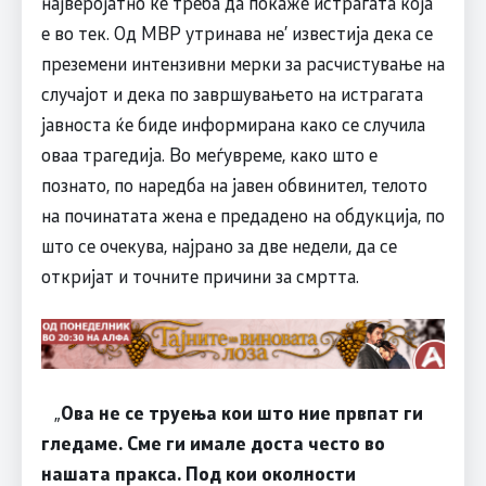
најверојатно ќе треба да покаже истрагата која
е во тек. Од МВР утринава не’ известија дека се
преземени интензивни мерки за расчистување на
случајот и дека по завршувањето на истрагата
јавноста ќе биде информирана како се случила
оваа трагедија. Во меѓувреме, како што е
познато, по наредба на јавен обвинител, телото
на починатата жена е предадено на обдукција, по
што се очекува, најрано за две недели, да се
откријат и точните причини за смртта.
„
Ова не се труења кои што ние првпат ги
гледаме. Сме ги имале доста често во
нашата пракса. Под кои околности