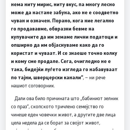
нема ниту мирис, ниту вкус, па многу лесно
може да настане забуна, ако не е соодветно
чуван и означен. Порано, кога ние легално
го продававме, обвразни бевме на
купувачите да им земаме лични податоци и
опширно да им објаснуваме како да го
користат и чуваат. И се знаеше точно колку
и кому сме продале. Сега, очигледно не е
така, бидејќи луѓето изгледа го набавуваат
по тајни, шверцерски канали“
, – ни рече
нашиот соговорник.
Дали ова било причината што „бабиниот зелник
со праз“, скопското тричлено семејство го
чинеше еден човечки живот, а другите две лица
цела недела да се борат за својот живот,