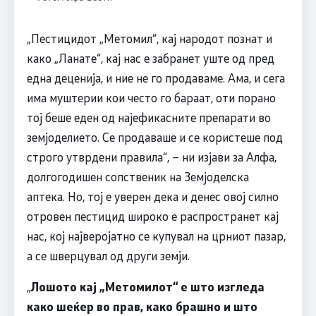
„Пестицидот „Метомил“, кај народот познат и
како „Ланате“, кај нас е забранет уште од пред
една деценија, и ние не го продаваме. Ама, и сега
има муштерии кои често го бараат, оти порано
тој беше еден од најефикасните препарати во
земјоделието. Се продаваше и се користеше под
строго утврдени правила“, – ни изјави за Алфа,
долгогодишен сопственик на Земјоделска
аптека. Но, тој е уверен дека и денес овој силно
отровен пестицид широко е распространет кај
нас, кој најверојатно се купувал на црниот пазар,
а се шверцувал од други земји.
„
Лошото кај „Метомилот“ е што изгледа
како шеќер во прав, како брашно и што