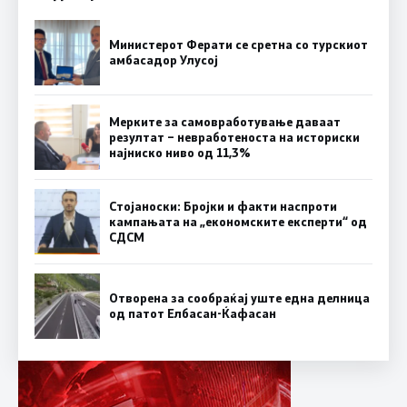
Министерот Ферати се сретна со турскиот
амбасадор Улусој
Мерките за самовработување даваат
резултат – невработеноста на историски
најниско ниво од 11,3%
Стојаноски: Бројки и факти наспроти
кампањата на „економските експерти“ од
СДСM
Отворена за сообраќај уште една делница
од патот Елбасан-Ќафасан