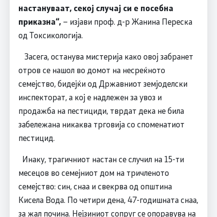
настануваат, секој случај си е посебна
приказна“,
– изјави проф. д-р Жанина Переска
од Токсикологија.
Засега, останува мистерија како овој забранет
отров се нашол во домот на несреќното
семејство, бидејќи од Државниот земјоделски
инспекторат, а кој е надлежен за увоз и
продажба на пестициди, тврдат дека не била
забележана никаква трговија со споменатиот
пестицид.
Инаку, трагичниот настан се случил на 15-ти
месецов во семејниот дом на тричленото
семејство: син, снаа и свекрва од општина
Кисела Вода. По четири дена, 47-годишната снаа,
за жал почина. Нејзиниот сопруг се опоравува на