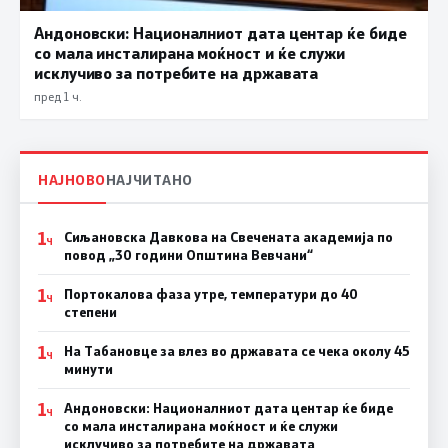
Андоновски: Националниот дата центар ќе биде
со мала инсталирана моќност и ќе служи
исклучиво за потребите на државата
пред 1 ч.
НАЈНОВО
НАЈЧИТАНО
1
Сиљановска Давкова на Свечената академија по
Ч
повод „30 години Општина Вевчани“
1
Портокалова фаза утре, температури до 40
Ч
степени
1
На Табановце за влез во државата се чека околу 45
Ч
минути
1
Андоновски: Националниот дата центар ќе биде
Ч
со мала инсталирана моќност и ќе служи
исклучиво за потребите на државата