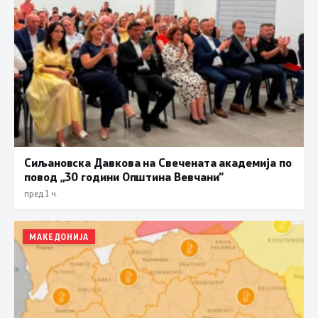
Сиљановска Давкова на Свечената академија по
повод „30 години Општина Вевчани“
пред 1 ч.
МАКЕДОНИЈА