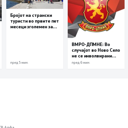
Бројот на странски
туристи во првите пет
месеци зголемен за
23,6 отсто,
Македонија се
позиционира како
ВМРО-ДПМНЕ: Во
атрактивна
случајот во Ново Село
туристичка
не се инволвирани
дестинација
деца, туку возрасни
пред 5 мин.
пред 6 мин.
луѓе на Заев, осудени
насилници и
наркомани
 ТВ Алфа.