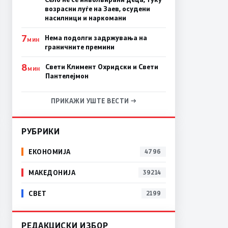
возрасни луѓе на Заев, осудени
насилници и наркомани
7
Нема подолги задржувања на
МИН
граничните премини
8
Свети Климент Охридски и Свети
МИН
Пантелејмон
ПРИКАЖИ УШТЕ ВЕСТИ →
РУБРИКИ
ЕКОНОМИЈА
4796
МАКЕДОНИЈА
39214
СВЕТ
2199
РЕДАКЦИСКИ ИЗБОР