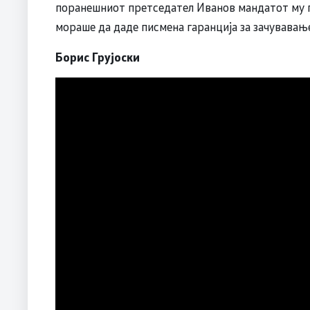
поранешниот претседател Иванов мандатот му го
мораше да даде писмена гаранција за зачувавањ
Борис Грујоски