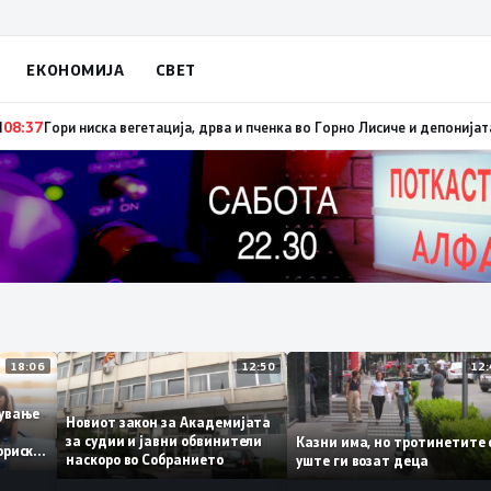
ЕКОНОМИЈА
СВЕТ
и брзо ширење на пожари на отворен простор и шумски пожари поради мн
18:06
12:50
ботување
Новиот закон за Академијата
за судии и јавни обвинители
Казни има, но тротинети
историски
наскоро во Собранието
уште ги возат деца
,3%