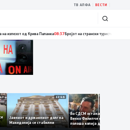
|
|
ТВ АЛФА
ВЕСТИ
огу висок FWI
08:37
Гори ниска вегетација, дрва и пченка во Горно Лисич
12:47
12:46
12:3
Во СДСМ остана само талогот
те се
Јавниот и државниот долг на
Венко Филипче е само бледа 
Македонија се стабилни
полоша копија дури и од Зора
Заев