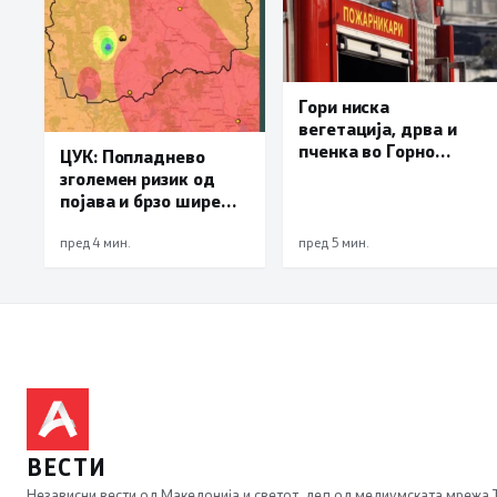
Гори ниска
вегетација, дрва и
пченка во Горно
ЦУК: Попладнево
Лисиче и депонијата
зголемен ризик од
на излезот од Крива
појава и брзо ширење
Паланка
на пожари на отворен
простор и шумски
пред 4 мин.
пред 5 мин.
пожари поради многу
висок FWI
ВЕСТИ
Независни вести од Македонија и светот, дел од медиумската мрежа