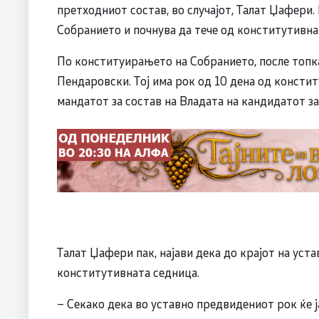
претходниот состав, во случајот, Талат Џафери
Собранието и почнува да тече од конститутивна
По конституирањето на Собранието, после топк
Пендаровски. Тој има рок од 10 дена од консти
мандатот за состав на Владата на кандидатот з
Талат Џафери пак, најави дека до крајот на уста
конститутивната седница.
– Секако дека во уставно предвидениот рок ќе 