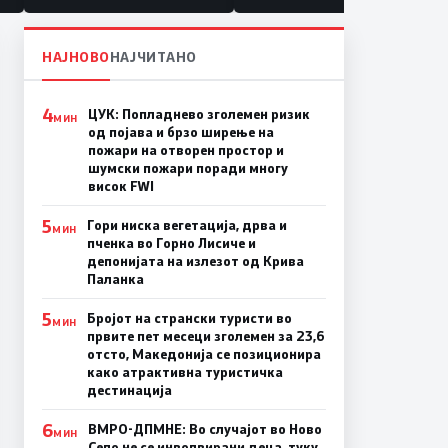
НАЈНОВО
НАЈЧИТАНО
4
ЦУК: Попладнево зголемен ризик
МИН
од појава и брзо ширење на
пожари на отворен простор и
шумски пожари поради многу
висок FWI
5
Гори ниска вегетација, дрва и
МИН
пченка во Горно Лисиче и
депонијата на излезот од Крива
Паланка
5
Бројот на странски туристи во
МИН
првите пет месеци зголемен за 23,6
отсто, Македонија се позиционира
како атрактивна туристичка
дестинација
6
ВМРО-ДПМНЕ: Во случајот во Ново
МИН
Село не се инволвирани деца, туку