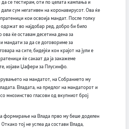
 да се тестирам, оти по целата кампања и
 дали сум негативен на коронавирусот. Ова ќе
 пратеници кои освоија мандат. После толку
 одржат во најдобар ред, добро би било
 ова ќе оставам десетина дена за
и мандати за да се договориме за
вара на сите, бидејќи кон крајот на јули е
пратеници ќе сакаат да ја закажеме
е, изјави Џафери за Плусинфо.
ерувањето на мандатот, на Собранието му
ладата. Владата, на предлог на мандаторот и
 со мнозинство гласови од вкупниот број
за формирање на Влада прво му беше доделен
ткако тој не успеа да состави Влада,