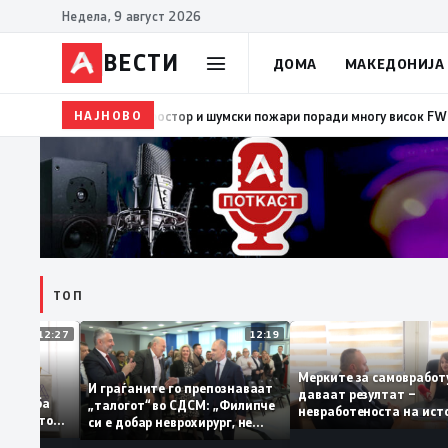
Недела, 9 август 2026
ВЕСТИ
ДОМА
МАКЕДОНИЈА
НАЈНОВО
08:38
ЦУК: Попладнево зголемен ризик од појава 
ТОП
12:27
12:19
Мерките за самовра
уваат: За
И граѓаните го препознаваат
даваат резултат –
ција треба
„талогот“ во СДСМ: „Филипче
невработеноста на 
 домашното
си е добар неврохирург, не
најниско ниво од 11
треба се занимава со