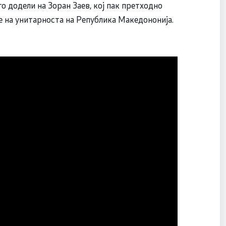
 додели на Зоран Заев, кој пак претходно
е на унитарноста на Република Македононија.