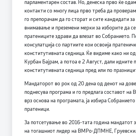
парламентарен состав. Но, денеска прво ќе одам
контакти со многу лица прво треба да проверам
го препорачам да го сторат и сите кандидати за
внимавање и преземени мерки за изборите да се
пратениците здрави да влезат во Собранието. По
консулатција со партиите кои освоија пратеничк
конститутивната седница. Ќе видиме како ни одго
Курбан Бајрам, а потоа е 2 Август, дали идните 
конститутивната седница пред или по празницит
Мандаторот во рок од 20 дена од денот на дов
поднесува програма и го предлага составот на В
врз основа на програмата, ја избира Собранието
пратеници.
За потсетување во 2016-тата година мандатот 
на тогашниот лидер на ВМРо-ДПМНЕ, Груевски. О