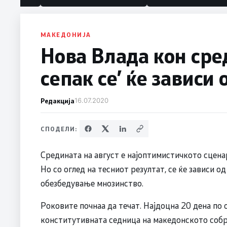
политика“
МАКЕДОНИЈА
Нова Влада кон сре
сепак се’ ќе зависи
Редакција
16.07.2020
СПОДЕЛИ:
Средината на август е најоптимистичкото сценар
Но со оглед на тесниот резултат, се ќе зависи о
обезбедување мнозинство.
Роковите почнаа да течат. Најдоцна 20 дена по
конститутивната седница на македонското собран