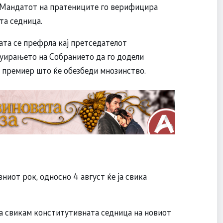
. Мандатот на пратениците го верифицира
та седница.
ата се префрла кај претседателот
туирањето на Собранието да го додели
а премиер што ќе обезбеди мнозинство.
вниот рок, односно 4 август ќе ја свика
ја свикам конститутивната седница на новиот