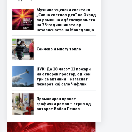
Музичко-сценски спектакл
„Силно светнал ден“ во Охрид
во рамки на одбележувањето
на 35-годишнината од
независноста на Македонија
Сончево и многу топло
ЦУК: До 18 часот 11 пожари
на отворен простор, од кои
три се активни – изгаснат
пожарот кај село Чифлик
Промовиран првиот
графички роман – стрип од
авторот Бобан Пешов