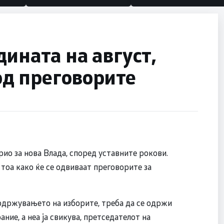
дината на август,
 од преговорите
ио за нова Влада, според уставните рокови.
д тоа како ќе се одвиваат преговорите за
 одржувањето на изборите, треба да се одржи
ие, а неа ја свикува, претседателот на