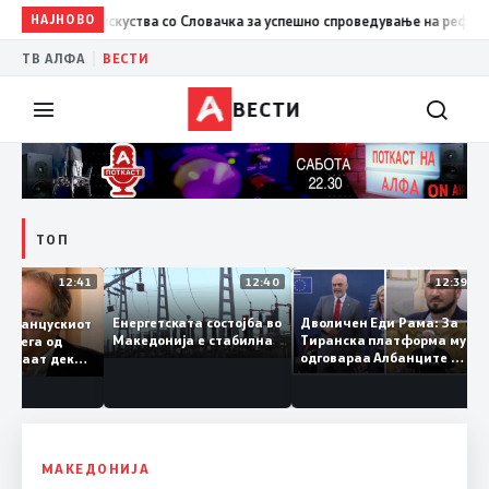
азмена на искуства со Словачка за успешно спроведување на реформите
НАЈНОВО
|
ТВ АЛФА
ВЕСТИ
ВЕСТИ
ТОП
12:41
12:40
12:39
Дволичен Еди Рама: За
Енергетската состојба во
раа францускиот
Тиранска платформа му
Македонија е стабилна
, ама сега од
одговараа Албанците од
бвинуваат дека
Македонија, сега кога м
 тајно
гори под нозе стануваат
рала
„персона нон грата“
МАКЕДОНИЈА