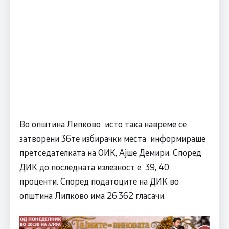
Во општина Липково исто така навреме се
затворени 36те избирачки места информираше
претседателката на ОИК, Ајше Демири. Според
ДИК до последната излезност е 39, 40
проценти. Според податоците на ДИК во
општина Липково има 26.362 гласачи.