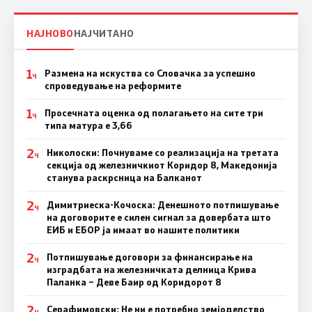
НАЈНОВО
НАЈЧИТАНО
1
Размена на искуства со Словачка за успешно
Ч
спроведување на реформите
1
Просечната оценка од полагањето на сите три
Ч
типа матура е 3,66
2
Николоски: Почнуваме со реализација на третата
Ч
секција од железничкиот Коридор 8, Македонија
станува раскрсница на Балканот
2
Димитриеска-Кочоска: Денешното потпишување
Ч
на договорите е силен сигнал за довербата што
ЕИБ и ЕБОР ја имаат во нашите политики
2
Потпишување договори за финансирање на
Ч
изградбата на железничката делница Крива
Паланка – Деве Баир од Коридорот 8
2
Серафимовски: Не ни е потребно земјоделство
Ч