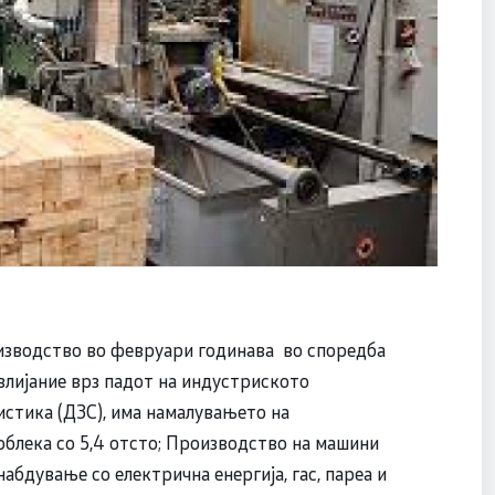
изводство во февруари годинава во споредба
влијание врз падот на индустриското
истика (ДЗС), има намалувањето на
блека со 5,4 отсто; Производство на машини
набдување со електрична енергија, гас, пареа и