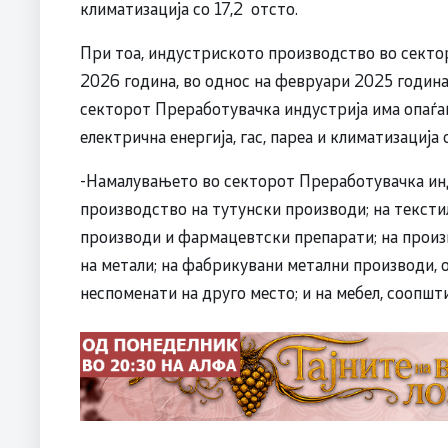
климатизација со 17,2 отсто.
При тоа, индустриското производство во секто
2026 година, во однос на февруари 2025 година
секторот Преработувачка индустрија има опаѓањ
електрична енергија, гас, пареа и климатизација
-Намалувањето во секторот Преработувачка инду
производство на тутунски производи; на тексти
производи и фармацевтски препарати; на произв
на метали; на фабрикувани метални производи, 
неспоменати на друго место; и на мебел, соопшт