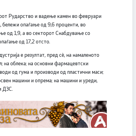
рот Рударство и вадење камен во февруари
, бележи опаѓање од 9,6 проценти, во
е од 1,9, а во секторот Снабдување со
 опаѓање од 17,2 отсто.
стрија е резултат, пред сѐ, на намаленото
л; на облека; на основни фармацевтски
оди од гума и производи од пластични маси;
освен машини и опрема; на машини и уреди,
и ДЗС.