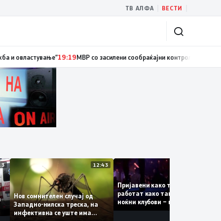
|
|
ТВ АЛФА
ВЕСТИ
циски службеник, поднесена кривична пријава за „злоупотреба на служ
13:13
12:43
12:4
Пријавени како туристки, а
ваат
работат како танчерки во
Нов сомнителен случај од
е за
ноќни клубови – полицијата
Западно-нилска треска, на
откри сомнителна шема за
инфективна се уште има
можна трговија со луѓе
пациенти во критична