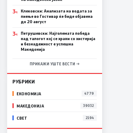
3
Клековски: Анализата на водата за
Ч
пиење во Гостивар ќе биде објавена
до 20 август
3
Петрушевски: Најголемата победа
Ч
над талогот кој се храни со хистерија
и безнадежност е успешна
Македонија
ПРИКАЖИ УШТЕ ВЕСТИ →
РУБРИКИ
ЕКОНОМИЈА
4779
МАКЕДОНИЈА
39032
СВЕТ
2194