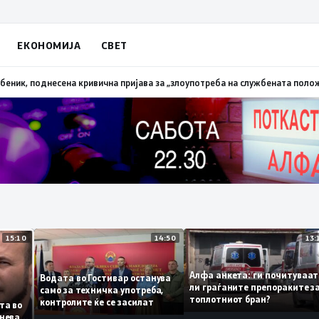
ЕКОНОМИЈА
СВЕТ
апалена трева при сечење со брусилица
19:21
МВР: Лишен од слобода поли
15:10
14:50
Алфа анкета: ги почиту
Водата во Гостивар останува
ли граѓаните препоракит
само за техничка употреба,
топлотниот бран?
контролите ќе се засилат
листа во
 сомнева