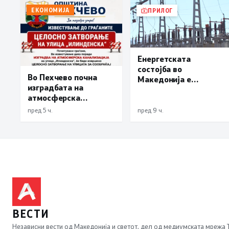
ЕКОНОМИЈА
ПРИЛОГ
Енергетската
состојба во
Во Пехчево почна
Македонија е
изградбата на
стабилна
атмосферска
канализација на
пред 5 ч.
пред 9 ч.
улицата
„Илинденска“,
улицата затворена до
18 август
ВЕСТИ
Независни вести од Македонија и светот, дел од медиумската мрежа