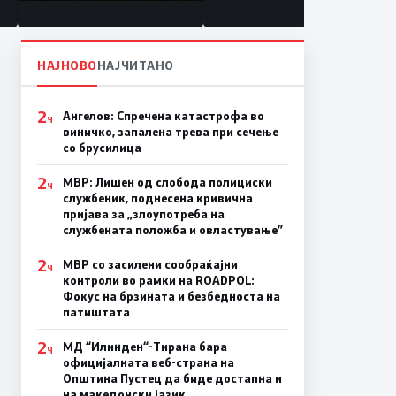
состојба
НАЈНОВО
НАЈЧИТАНО
2
Ангелов: Спречена катастрофа во
Ч
виничко, запалена трева при сечење
со брусилица
2
МВР: Лишен од слобода полициски
Ч
службеник, поднесена кривична
пријава за „злоупотреба на
службената положба и овластување”
2
МВР со засилени сообраќајни
Ч
контроли во рамки на ROADPOL:
Фокус на брзината и безбедноста на
патиштата
2
МД “Илинден“-Тирана бара
Ч
официјалната веб-страна на
Општина Пустец да биде достапна и
на македонски јазик