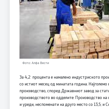
Фото: Алфа Вести
За 4,2 процента е намалено индустриското про
со истиот месец од минатата година. Најголемо 
производство, според Државниот завод за стат
производството во одделите: Производство на о
и уреди, неспоменати на друго место со 13,5; и С