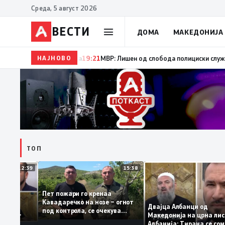
Среда, 5 август 2026
ВЕСТИ
ДОМА
МАКЕДОНИЈА
НАЈНОВО
19:22
Ангелов: Спречена катастрофа во виничко, з
ТОП
12:39
15:38
Пет пожари го кренаа
ама: За
Кавадаречко на нозе – огнот
орма му
Двајца Албанци од
под контрола, се очекува
нците од
Македонија на црна 
целосно гаснење
 кога му гори
Албанија: Тирана се