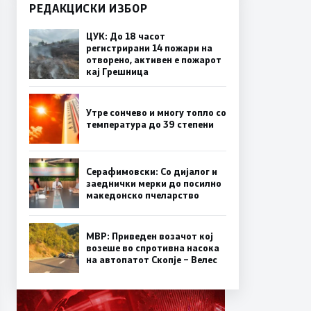
РЕДАКЦИСКИ ИЗБОР
ЦУК: До 18 часот
регистрирани 14 пожари на
отворено, активен е пожарот
кај Грешница
Утре сончево и многу топло со
температура до 39 степени
Серафимовски: Со дијалог и
заеднички мерки до посилно
македонско пчеларство
МВР: Приведен возачот кој
возеше во спротивна насока
на автопатот Скопје – Велес