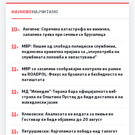
НАЈНОВО
НАЈЧИТАНО
10
Ангелов: Спречена катастрофа во виничко,
Ч
запалена трева при сечење со брусилица
11
МВР: Лишен од слобода полициски службеник,
Ч
поднесена кривична пријава за „злоупотреба на
службената положба и овластување”
11
МВР со засилени сообраќајни контроли во рамки
Ч
на ROADPOL: Фокус на брзината и безбедноста на
патиштата
11
МД “Илинден“-Тирана бара официјалната веб-
Ч
страна на Општина Пустец да биде достапна и на
македонски јазик
11
Клековски: Анализата на водата за пиење во
Ч
Гостивар ќе биде објавена до 20 август
11
Петрушевски: Најголемата победа над талогот
Ч