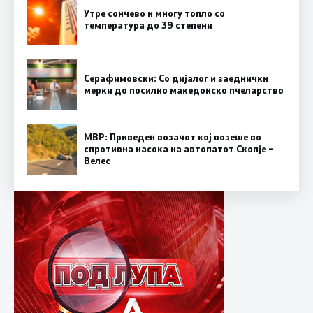
Утре сончево и многу топло со
температура до 39 степени
Серафимовски: Со дијалог и заеднички
мерки до посилно македонско пчеларство
МВР: Приведен возачот кој возеше во
спротивна насока на автопатот Скопје –
Велес