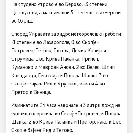
Најстудено утрово е во Берово, -3 степени
Целзиусови, а максимални 5 степени се измерени
во Охрид.
Според Управата за хидрометеоролошки работи,
-1 степен е во Лазарополе, 0 во Скопје–
Петровец, Тетово, Битола, Демир Капија и
Струмица, 1 во Крива Паланка, Прилеп,
Куманово и Маврови Анови, 2 во Велес, Штип,
Кавадарци, Гевгелија и Попова Шапка, 3 во
Скопје–Зајчев Рид и Крушево, како и 4 во
Претор и Виница.
Изминатите 24 часа наврнале и 3 литри дожд на
единица површина во Скопје-Петровец и Попова
Шапка, 2 во Крива Паланка и Претор, како и 1 во
Скопје-Зајчев Рид и Тетово.