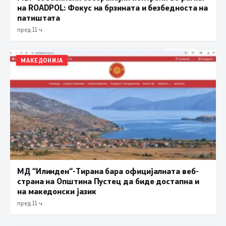
на ROADPOL: Фокус на брзината и безбедноста на
патиштата
пред 11 ч.
МАКЕДОНИЈА
МД “Илинден“-Тирана бара официјалната веб-
страна на Општина Пустец да биде достапна и
на македонски јазик
пред 11 ч.