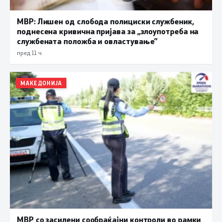
МВР: Лишен од слобода полициски службеник,
поднесена кривична пријава за „злоупотреба на
службената положба и овластување”
пред 11 ч.
МАКЕДОНИЈА
МВР со засилени сообраќајни контроли во рамки