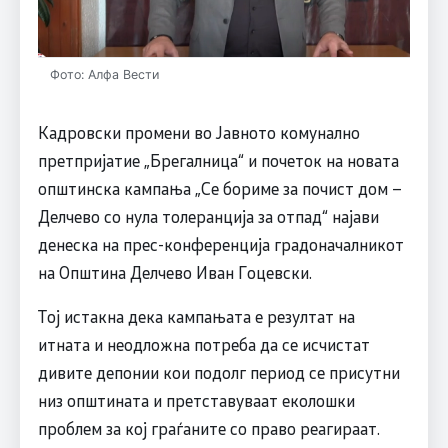
Фото: Алфа Вести
Кадровски промени во Јавното комунално
претпријатие „Брегалница“ и почеток на новата
општинска кампања „Се бориме за почист дом –
Делчево со нула толеранција за отпад“ најави
денеска на прес-конференција градоначалникот
на Општина Делчево Иван Гоцевски.
Тој истакна дека кампањата е резултат на
итната и неодложна потреба да се исчистат
дивите депонии кои подолг период се присутни
низ општината и претставуваат еколошки
проблем за кој граѓаните со право реагираат.