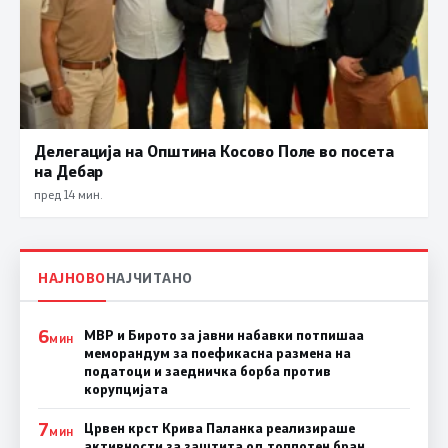
Делегација на Општина Косово Поле во посета
на Дебар
пред 14 мин.
НАЈНОВО
НАЈЧИТАНО
6
МВР и Бирото за јавни набавки потпишаа
МИН
меморандум за поефикасна размена на
податоци и заедничка борба против
корупцијата
7
Црвен крст Крива Паланка реализираше
МИН
активности за заштита од топлотен бран