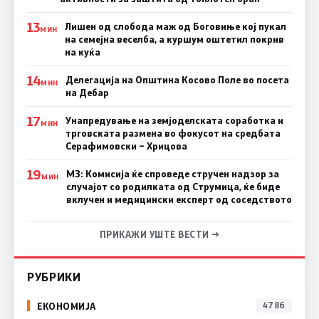
13
Лишен од слобода маж од Боговиње кој пукал
МИН
на семејна веселба, а куршум оштетил покрив
на куќа
14
Делегација на Општина Косово Поле во посета
МИН
на Дебар
17
Унапредување на земјоделската соработка и
МИН
трговската размена во фокусот на средбата
Серафимовски – Хрицова
19
МЗ: Комисија ќе спроведе стручен надзор за
МИН
случајот со родилката од Струмица, ќе биде
вклучен и медицински експерт од соседството
ПРИКАЖИ УШТЕ ВЕСТИ →
РУБРИКИ
ЕКОНОМИЈА
4786