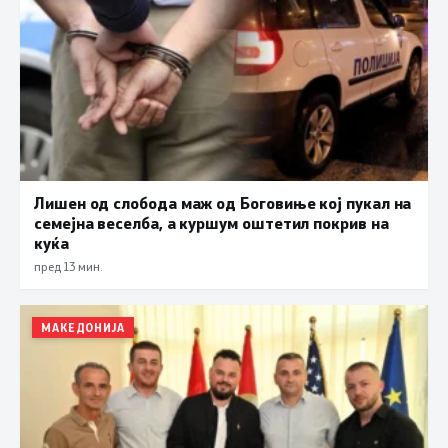
Лишен од слобода маж од Боговиње кој пукал на
семејна веселба, а куршум оштетил покрив на
куќа
пред 13 мин.
МАКЕДОНИЈА