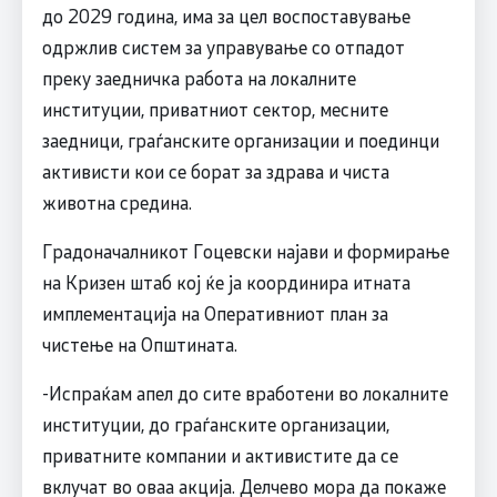
до 2029 година, има за цел воспоставување
одржлив систем за управување со отпадот
преку заедничка работа на локалните
институции, приватниот сектор, месните
заедници, граѓанските организации и поединци
активисти кои се борат за здрава и чиста
животна средина.
Градоначалникот Гоцевски најави и формирање
на Кризен штаб кој ќе ја координира итната
имплементација на Оперативниот план за
чистење на Општината.
-Испраќам апел до сите вработени во локалните
институции, до граѓанските организации,
приватните компании и активистите да се
вклучат во оваа акција. Делчево мора да покаже