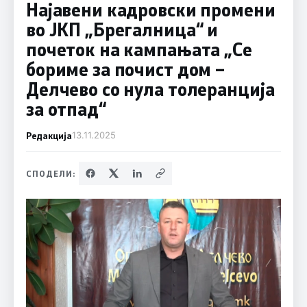
Најавени кадровски промени
во ЈКП „Брегалница“ и
почеток на кампањата „Се
бориме за почист дом –
Делчево со нула толеранција
за отпад“
Редакција
13.11.2025
СПОДЕЛИ: