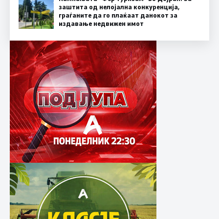
заштита од нелојална конкуренција,
граѓаните да го плаќаат данокот за
издавање недвижен имот