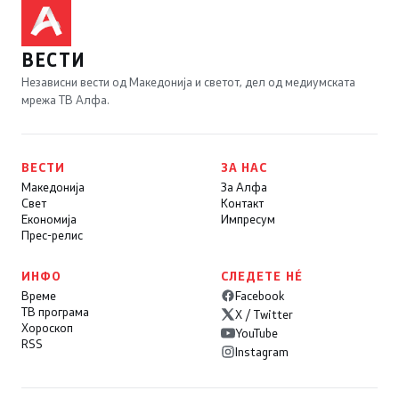
ВЕСТИ
Независни вести од Македонија и светот, дел од медиумската
мрежа ТВ Алфа.
ВЕСТИ
ЗА НАС
Македонија
За Алфа
Свет
Контакт
Економија
Импресум
Прес-релис
ИНФО
СЛЕДЕТЕ НÉ
Време
Facebook
ТВ програма
X / Twitter
Хороскоп
YouTube
RSS
Instagram