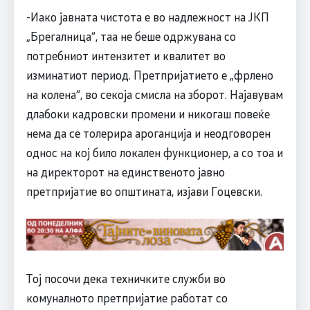
-Иако јавната чистота е во надлежност на ЈКП
„Брегалница“, таа не беше одржувана со
потребниот интензитет и квалитет во
изминатиот период. Претпријатието е „фрлено
на колена“, во секоја смисла на зборот. Најавувам
длабоки кадровски промени и никогаш повеќе
нема да се толерира ароганција и неодговорен
однос на кој било локален функционер, а со тоа и
на директорот на единственото јавно
претпријатие во општината, изјави Гоцевски.
Тој посочи дека техничките служби во
комуналното претпријатие работат со