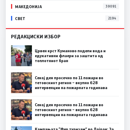
МАКЕДОНИЈА
39091
СВЕТ
2194
РЕДАКЦИСКИ ИЗБОР
Црвен крст Куманово подели вода и
едукативни флаери за заштита од
топлотниот бран
Секој ден просечно по 11 пожари во
тетовскиот регион – вкупно 628
интервенции на пожарната годинава
Секој ден просечно по 11 пожари во
тетовскиот регион – вкупно 628
интервенции на пожарната годинава
Кампањата “Фер туризам” во Дојран: За