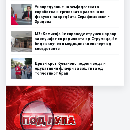
Унапредување на земјоделската
соработка и трговската размена во
фокусот на средбата Серафимовски –
Хрицова
МЗ: Комисија ќе спроведе стручен надзор
за случајот со родилката од Струмица, ќе
биде вклучен и медицински експерт од
соседството
Црвен крст Куманово подели вода и
едукативни флаери за заштита од
топлотниот бран