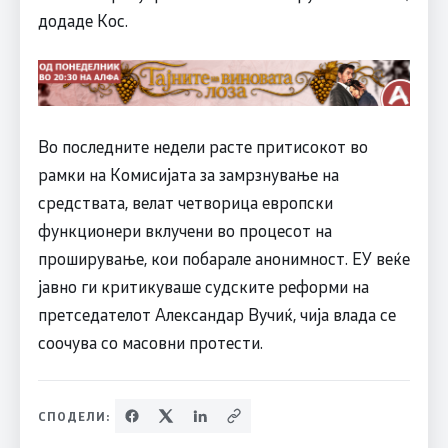
додаде Кос.
Во последните недели расте притисокот во
рамки на Комисијата за замрзнување на
средствата, велат четворица европски
функционери вклучени во процесот на
проширување, кои побарале анонимност. ЕУ веќе
јавно ги критикуваше судските реформи на
претседателот Александар Вучиќ, чија влада се
соочува со масовни протести.
СПОДЕЛИ: