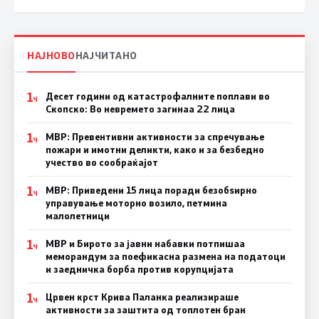
НАЈНОВО
НАЈЧИТАНО
1
Десет години од катастрофалните поплави во
Ч
Скопско: Во невремето загинаа 22 лица
1
МВР: Превентивни активности за спречување
Ч
пожари и имотни деликти, како и за безбедно
учество во сообраќајот
1
МВР: Приведени 15 лица поради безобѕирно
Ч
управување моторно возило, петмина
малолетници
1
МВР и Бирото за јавни набавки потпишаа
Ч
меморандум за поефикасна размена на податоци
и заедничка борба против корупцијата
1
Црвен крст Крива Паланка реализираше
Ч
активности за заштита од топлотен бран