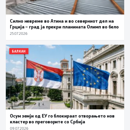
Силно невреме во Атина и во северниот дел на
Грција – град ја прекри планината Олимп во бело
25.07.2026
БАЛКАН
Осум земји од ЕУ го блокираат отворањето нов
кластер во преговорите со Србија
09.07.2026