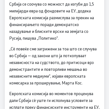
Србија се соочува со можност да изгуби до 1,5
милијарди евра од фондовите на ЕУ, додека
Европската комисија размислува за прекин на
финансирањето поради демократско
назадување и блиските врски на земјата со
Русија, пишува „Политико“.
„Сè повеќе сме загрижени за тоа што се случува
во Србија — од закони што ја поткопуваат
независноста на судството, до притисоци врз
демонстрантите и повторливи мешања во
независните медиуми“, изјави европската
комесарка за проширување, Марта Кос.
Европската комисија во моментов проценува
дали Србија сè уште ги исполнува условите за
исплати преку финансиските инструменти на ЕУ,