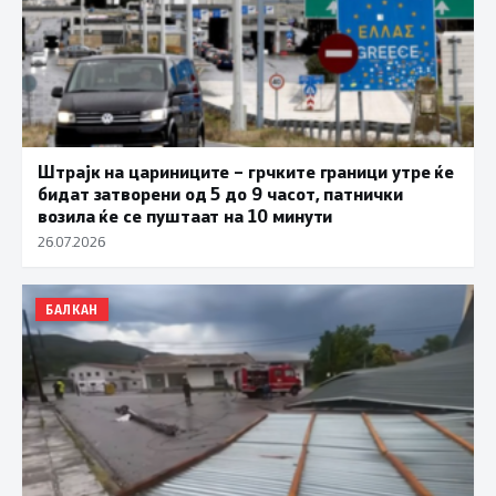
Штрајк на цариниците – грчките граници утре ќе
бидат затворени од 5 до 9 часот, патнички
возила ќе се пуштаат на 10 минути
26.07.2026
БАЛКАН