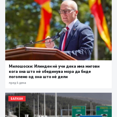
Милошоски: Илинден нè учи дека има мигови
кога она што нè обединува мора да биде
поголемо од она што нè дели
пред 4 дена
БАЛКАН