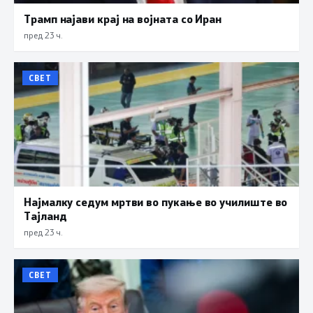
Трамп најави крај на војната со Иран
пред 23 ч.
СВЕТ
Најмалку седум мртви во пукање во училиште во
Тајланд
пред 23 ч.
СВЕТ