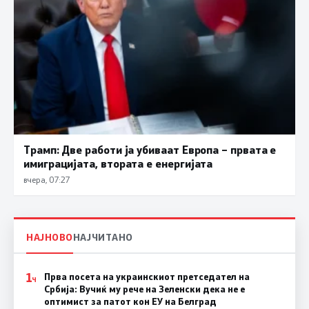
Трамп: Две работи ја убиваат Европа – првата е
имиграцијата, втората е енергијата
вчера, 07:27
НАЈНОВО
НАЈЧИТАНО
1
Прва посета на украинскиот претседател на
Ч
Србија: Вучиќ му рече на Зеленски дека не е
оптимист за патот кон ЕУ на Белград