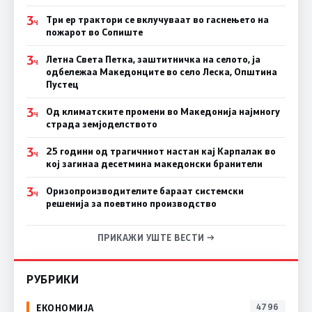
3
Три ер трактори се вклучуваат во гаснењето на
Ч
пожарот во Сопиште
3
Летна Света Петка, заштитничка на селото, ја
Ч
одбележаа Македонците во село Леска, Општина
Пустец
3
Од климатските промени во Македонија најмногу
Ч
страда земјоделството
3
25 години од трагичниот настан кај Карпалак во
Ч
кој загинаа десетмина македонски бранители
3
Оризопроизводителите бараат системски
Ч
решенија за поевтино производство
ПРИКАЖИ УШТЕ ВЕСТИ →
РУБРИКИ
ЕКОНОМИЈА
4796