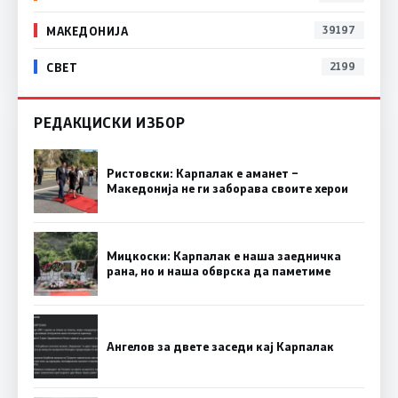
МАКЕДОНИЈА
39197
СВЕТ
2199
РЕДАКЦИСКИ ИЗБОР
Ристовски: Карпалак е аманет –
Македонија не ги заборава своите херои
Мицкоски: Карпалак е наша заедничка
рана, но и наша обврска да паметиме
Ангелов за двете заседи кај Карпалак