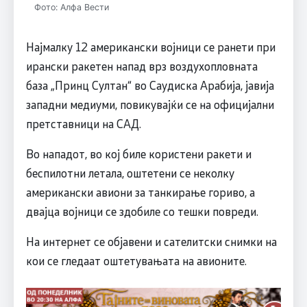
Фото: Алфа Вести
Најмалку 12 американски војници се ранети при
ирански ракетен напад врз воздухопловната
база „Принц Султан“ во Саудиска Арабија, јавија
западни медиуми, повикувајќи се на официјални
претставници на САД.
Во нападот, во кој биле користени ракети и
беспилотни летала, оштетени се неколку
американски авиони за танкирање гориво, а
двајца војници се здобиле со тешки повреди.
На интернет се објавени и сателитски снимки на
кои се гледаат оштетувањата на авионите.