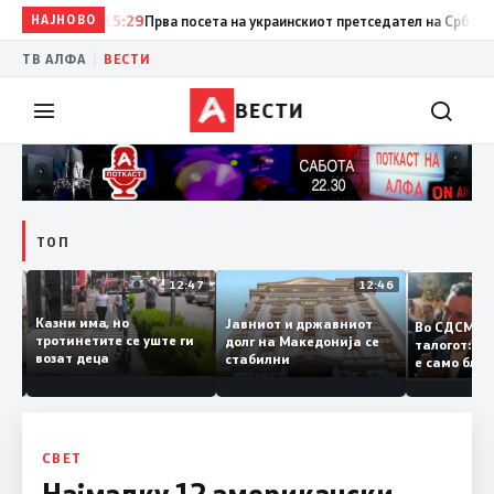
НАЈНОВО
15:29
Прва посета на украинскиот претседател на Србија: Вучи
|
ТВ АЛФА
ВЕСТИ
ВЕСТИ
ТОП
12:50
12:47
12:46
Казни има, но
Јавниот и државниот
Во СДСМ
ии и
тротинетите се уште ги
долг на Македонија се
талогот:
возат деца
стабилни
е само б
ето
копија д
Заев
СВЕТ
Најмалку 12 американски