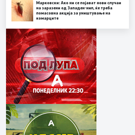
Марковски: Ако ни се појават нови случаи
на заразени од Западен-нил, ќе треба
помасовна акција за уништување на
комарците