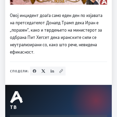
Овој инцидент доаѓа само еден ден по изјавата
на претседателот Доналд Трамп дека Иран е
„поразен“, како и тврдењето на министерот за
одбрана Пит Хегсет дека иранските сили се
неутрализирани со, како што рече, невидена
ефикасност.
СПОДЕЛИ:
ТВ