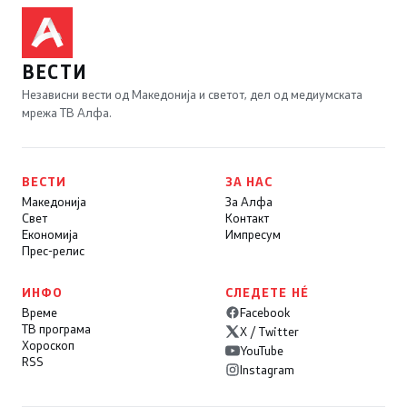
ВЕСТИ
Независни вести од Македонија и светот, дел од медиумската
мрежа ТВ Алфа.
ВЕСТИ
ЗА НАС
Македонија
За Алфа
Свет
Контакт
Економија
Импресум
Прес-релис
ИНФО
СЛЕДЕТЕ НÉ
Време
Facebook
ТВ програма
X / Twitter
Хороскоп
YouTube
RSS
Instagram