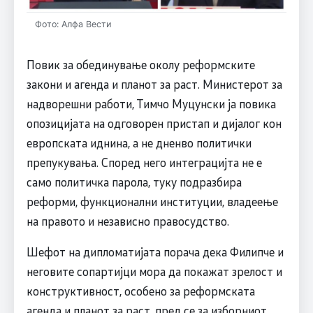
Фото: Алфа Вести
Повик за обединување околу реформските
закони и агенда и планот за раст. Министерот за
надворешни работи, Тимчо Муцунски ја повика
опозицијата на одговорен пристап и дијалог кон
европската иднина, а не дненво политички
препукувања. Според него интеграцијта не е
само политичка парола, туку подразбира
реформи, функционални институции, владеење
на правото и независно правосудство.
Шефот на дипломатијата порача дека Филипче и
неговите сопартијци мора да покажат зрелост и
конструктивност, особено за реформската
агенда и планот за раст, пред се за изборниот