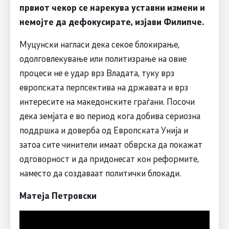
првиот чекор се нарекува уставни измени и
немојте да дефокусирате, изјави Филипче.
Муцунски нагласи дека секое блокирање,
одолговлекување или политизрање на овие
процеси не е удар врз Владата, туку врз
европската перпсектива на државата и врз
интересите на македонските граѓани. Посочи
дека земјата е во период кога добива сериозна
поддршка и доверба од Европската Унија и
затоа сите чинители имаат обврска да покажат
одговорност и да придонесат кон реформите,
наместо да создаваат политички блокади.
Матеја Петровски