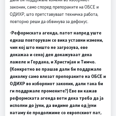
законик, само според препораките на ОБСЕ и
ОДИХР, што претставуваат техничка работа,
повторно реши да обвинува за дефокус.
-Реформската агенда, патот напред уште
еднаш повторувам се вика уставни измени,
чин кој што ништо не загрозува, еве
докажаа и секој ден докажуваат дека
лажеле и Гордана, и Христијан и Тимчо.
(Конкретно ве прашав дали би поддржале
доколку само влезат препораките на ОБСЕ и
ОДИХР во изборниот законик, дали така би
ги поддржале промените?) Еве ви кажав
реформската агенда вети дека треба да ја
исполни до јуни, да видиме дали од јуни
натаму ќе продолжиме со европскиот пат,