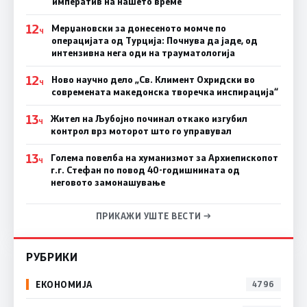
императив на нашето време
12
Мерџановски за донесеното момче по
Ч
операцијата од Турција: Почнува да јаде, од
интензивна нега оди на трауматологија
12
Ново научно дело „Св. Климент Охридски во
Ч
современата македонска творечка инспирација“
13
Жител на Љубојно починал откако изгубил
Ч
контрол врз моторот што го управувал
13
Голема повелба на хуманизмот за Архиепископот
Ч
г.г. Стефан по повод 40-годишнината од
неговото замонашување
ПРИКАЖИ УШТЕ ВЕСТИ →
РУБРИКИ
ЕКОНОМИЈА
4796