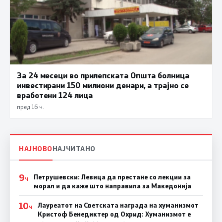
За 24 месеци во прилепската Општа болница
инвестирани 150 милиони денари, а трајно се
вработени 124 лица
пред 16 ч.
НАЈНОВО
НАЈЧИТАНО
9
Петрушевски: Левица да престане со лекции за
Ч
морал и да каже што направила за Македонија
10
Лауреатот на Светската награда на хуманизмот
Ч
Кристоф Бенедиктер од Охрид: Хуманизмот е