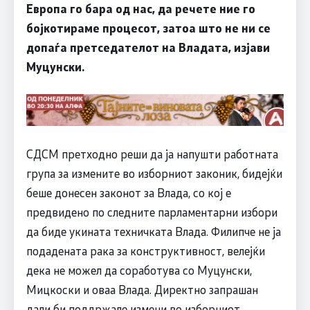
Европа го бара од нас, да речете ние го
бојкотираме процесот, затоа што не ни се
допаѓа претседателот на Владата, изјави
Муцунски.
СДСМ претходно реши да ја напушти работната
група за измените во изборниот законик, бидејќи
беше донесен законот за Влада, со кој е
предвидено по следните парламентарни избори
да биде укината техничката Влада. Филипче не ја
подадената рака за конструктивност, велејќи
дека не можел да соработува со Муцунски,
Мицкоски и оваа Влада. Директно запрашан
дали би поддржале измени во изборниот