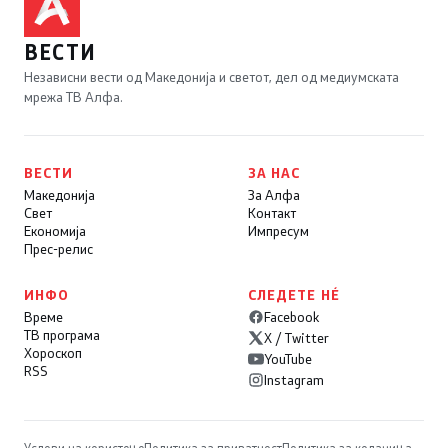
ВЕСТИ
Независни вести од Македонија и светот, дел од медиумската
мрежа ТВ Алфа.
ВЕСТИ
ЗА НАС
Македонија
За Алфа
Свет
Контакт
Економија
Импресум
Прес-релис
ИНФО
СЛЕДЕТЕ НÉ
Време
Facebook
ТВ програма
X / Twitter
Хороскоп
YouTube
RSS
Instagram