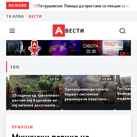
НАЈНОВО
19:09
Петрушевски: Левица да престане со лекции за морал и д
|
ТВ АЛФА
ВЕСТИ
ВЕСТИ
ТОП
13:04
12:55
12:49
Гостива
Оризопроизводителите
безбед
бараат системски
онија
25 години од трагичниот
надежи
решенија за поевтино
настан кај Карпалак во
следна
производство
кој загинаа десетмина
може да
македонски бранители
ПРИЛОЗИ
Муцунски повика на