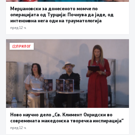
Мерџановски за донесеното момче по
операцијата од Турција: Почнува да јаде, од
интензивна нега оди на трауматологија
пред 12 ч.
ПРИЛОГ
Ново научно дело „Св. Климент Охридски во
современата македонска творечка инспирација“
пред 12 ч.