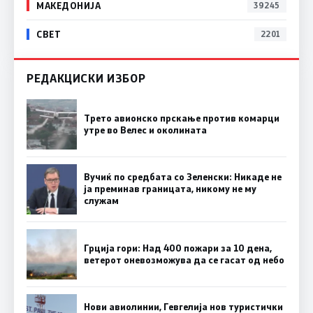
МАКЕДОНИЈА
39245
СВЕТ
2201
РЕДАКЦИСКИ ИЗБОР
Трето авионско прскање против комарци
утре во Велес и околината
Вучиќ по средбата со Зеленски: Никаде не
ја преминав границата, никому не му
служам
Грција гори: Над 400 пожари за 10 дена,
ветерот оневозможува да се гасат од небо
Нови авиолинии, Гевгелија нов туристички