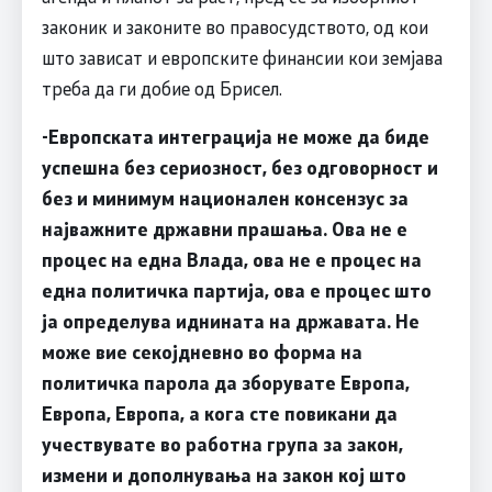
законик и законите во правосудството, од кои
што зависат и европските финансии кои земјава
треба да ги добие од Брисел.
-Европската интеграција не може да биде
успешна без сериозност, без одговорност и
без и минимум национален консензус за
најважните државни прашања. Ова не е
процес на една Влада, ова не е процес на
една политичка партија, ова е процес што
ја определува иднината на државата. Не
може вие секојдневно во форма на
политичка парола да зборувате Европа,
Европа, Европа, а кога сте повикани да
учествувате во работна група за закон,
измени и дополнувања на закон кој што