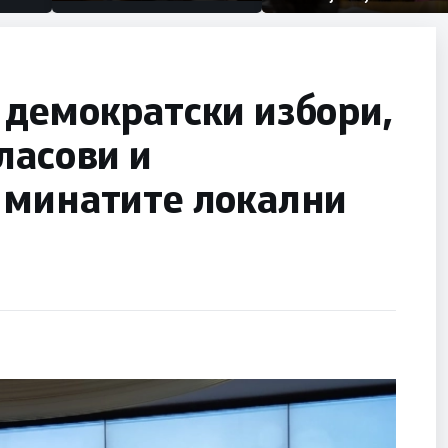
првачиња помалку
половина тунел во слепа
улица, сега имаме целина
 демократски избори,
ласови и
 минатите локални