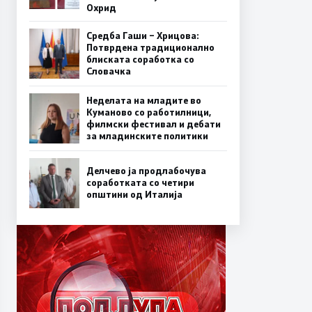
Охрид
Средба Гаши – Хрицова:
Потврдена традиционално
блиската соработка со
Словачка
Неделата на младите во
Куманово со работилници,
филмски фестивал и дебати
за младинските политики
Делчево ја продлабочува
соработката со четири
општини од Италија