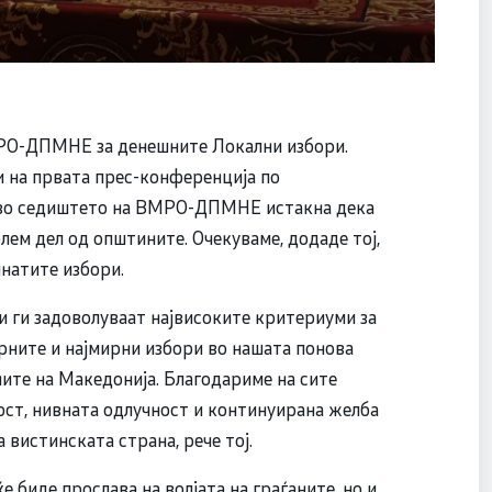
МРО-ДПМНЕ за денешните Локални избори.
 на првата прес-конференција по
т во седиштето на ВМРО-ДПМНЕ истакна дека
олем дел од општините. Очекуваме, додаде тој,
инатите избори.
 ги задоволуваат највисоките критериуми за
ните и најмирни избори во нашата понова
аните на Македонија. Благодариме на сите
ност, нивната одлучност и континуирана желба
а вистинската страна, рече тој.
е биде прослава на волјата на граѓаните, но и