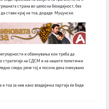
огрешната страна во целосна безидејност, без
и да стави крај на тоа, додаде Муцунски.
регуларности и обвинувања кои треба да
о стратегија на СДСМ и на нашите политички
ледно следи, рече тој и посочи дека очекувано
 и тоа за нив како владејачка партија ќе биде