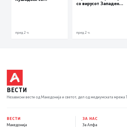
со вирусот Западен
владиниот авион ќе
Нил, сите од Скопје
биде транспортирано
во Македонија
пред 2 ч.
пред 2 ч.
ВЕСТИ
Независни вести од Македонија и светот, дел од медиумската мрежа
ВЕСТИ
ЗА НАС
Македонија
За Алфа