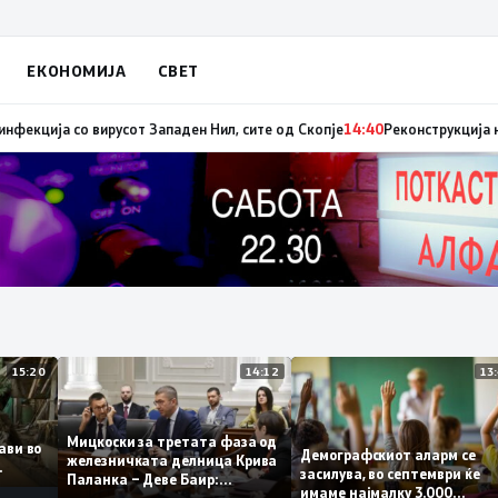
ЕКОНОМИЈА
СВЕТ
иниот авион ќе биде транспортирано во Македонија
14:41
МЗ: Нови седу
15:20
14:12
Мицкоски за третата фаза од
оплави во
Демографскиот аларм с
железничката делница Крива
ето
засилува, во септември ќ
Паланка – Деве Баир:
имаме најмалку 3.000
Проектот нема да заврши на