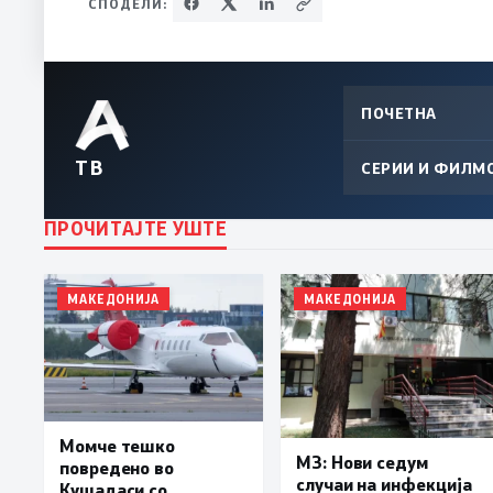
СПОДЕЛИ:
ПОЧЕТНА
ТВ
СЕРИИ И ФИЛМ
ПРОЧИТАЈТЕ УШТЕ
МАКЕДОНИЈА
МАКЕДОНИЈА
Момче тешко
МЗ: Нови седум
повредено во
случаи на инфекција
Кушадаси со