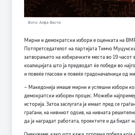
Фото: Алфа Вести
Мирни и демократски избори е оценката на В
Потпретседателот на партијата Тимчо Муцунски
затворањето на избирачките места во 19 часо
коалицијата што ја предводат ќе победи во најг
и повеќе гласови и повеќе градоначалници од м
– Македонија имаше мирни и успешни избори кои
демократски изборен процес. Можеби најпример
историја. Затоа заслугата ја имаат пред се граѓ
граѓани, на нивниот одѕив, на нивната решител
да ја наградат работата, проектите и да бидат н
Очекуваме, како што кажа, огромна победа која ќ