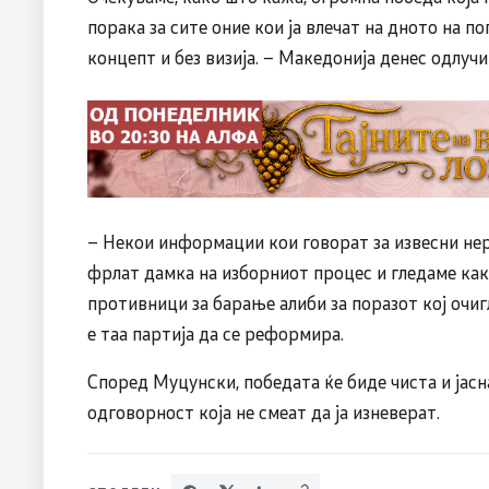
порака за сите оние кои ја влечат на дното на п
концепт и без визија. – Македонија денес одлуч
– Некои информации кои говорат за извесни не
фрлат дамка на изборниот процес и гледаме как
противници за барање алиби за поразот кој очиг
е таа партија да се реформира.
Според Муцунски, победата ќе биде чиста и јасна
одговорност која не смеат да ја изневерат.