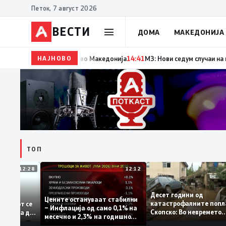
Петок, 7 август 2026
ВЕСТИ
ДОМА
МАКЕДОНИЈА
НАЈНОВО
14:42
Момче тешко повредено во Кушадаси со влад
ТОП
12:28
12:12
Десет години од
тапува –
Цените остануваат стабилни
катастрофалните п
дентитетот се
– Инфлација од само 0,1% на
Скопско: Во неврем
а која нема да
месечно и 2,3% на годишно
загинаа 22 лица
ниво