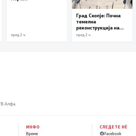
Град Скопје: Почна
темелна
реконструкција на
еден од симболите на
пред 2 ч.
пред 2 ч.
Скопје – подната
фонтана повторно ќе
блесне
 ТВ Алфа.
ИНФО
СЛЕДЕТЕ НÉ
Време
Facebook