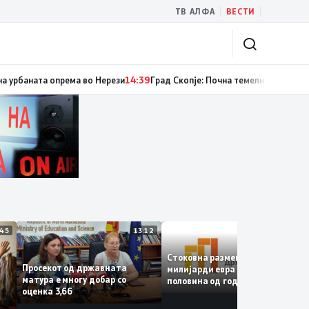
|
|
ТВ АЛФА
ВЕСТИ
м случаи на инфекција со вирусот Западен Нил, сите од Скопје
14:40
Реко
13:45
13:12
12:
Стоковна размена од 10,5
Просекот од државната
милијарди евра во првата
матура е многу добар со
половина од годината –
е
оценка 3,66
Македонија го зголемува
е
извозот