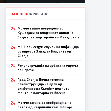
НАЈНОВО
НАЈЧИТАНО
2
Момче тешко повредено во
Ч
Кушадаси со владиниот авион ќе
биде транспортирано во Македонија
2
МЗ: Нови седум случаи на инфекција
Ч
со вирусот Западен Нил, сите од
Скопје
2
Реконструкција на урбаната опрема
Ч
во Нерези
2
Град Скопје: Почна темелна
Ч
реконструкција на еден од
симболите на Скопје – подната
фонтана повторно ќе блесне
2
Момче загина во сообраќајка на
Ч
патот од Радишани кон Побожје