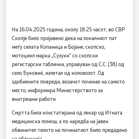
На 16.04.2025 година, околу 18:25 часот, во СВР
Скопје било пријавено дека на локалниот пат
меѓу селата Копаница и Бојане, скопско,
мотоцикл марка „Сузуки“ со скопски
регистарски таблички, управуван од С.С. (38) од
село Буковиќ, излетал од коловозот. Од
здобиените повреди, возачот починал на самото
место, информира Министерството за
внатрешни работи.
Смртта била констатирана од лекар од Итната
медицинска помош, а по наредба на јавен
обвинител телото на починатиот било предадено
на обдукција.