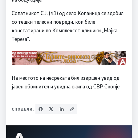
Сопатникот С.Ј. (41) од село Копаница се здобил
со тешки телесни повреди, кои биле
констатирани во Комплексот клиники „Мајка
Тереза“.
На местото на несреќата бил извршен увид од
јавен обвинител и увидна екипа од СВР Скопје.
СПОДЕЛИ: