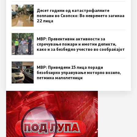
Десет години од катастрофалните
поплави во Скопско: Во невремето загинаа
22 лица
МВР: Превентивни активности за
спречување пожари и имотни деликти,
како и за безбедно учество во сообраќајот
МВР: Приведени 15 лица поради
безобѕирно управување моторно возило,
петмина малолетници