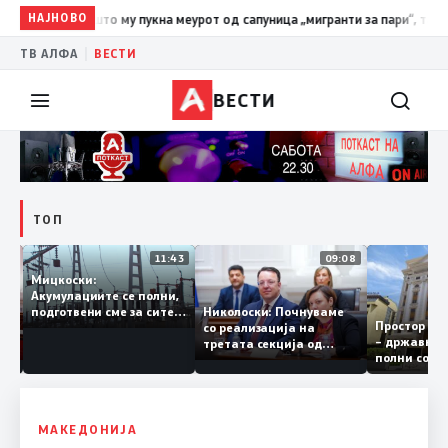
НАЈНОВО
19:39
ВМРО-ДПМНЕ: Како што му пукна меурот од сапуница „м
|
ТВ АЛФА
ВЕСТИ
ВЕСТИ
ТОП
12:03
11:43
09:08
Мицкоски:
Акумулациите се полни,
ант
Николоски: Почнуваме
подготвени сме за сите
Простор 
 за
со реализација на
ризици, не размислување
– државн
а
третата секција од
за поскапување на
полни со
железничкиот Коридор
струјата
8, Македонија станува
раскрсница на Балканот
МАКЕДОНИЈА