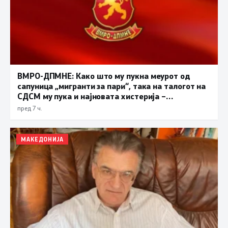
ВМРО-ДПМНЕ: Како што му пукна меурот од
сапуница „мигранти за пари“, така на талогот на
СДСМ му пука и најновата хистерија –
прифаќање на француски предлог
пред 7 ч.
МАКЕДОНИЈА