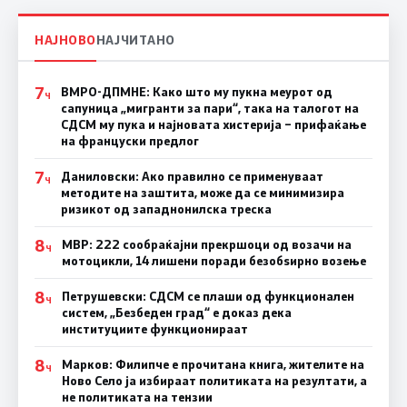
НАЈНОВО
НАЈЧИТАНО
7
ВМРО-ДПМНЕ: Како што му пукна меурот од
Ч
сапуница „мигранти за пари“, така на талогот на
СДСМ му пука и најновата хистерија – прифаќање
на француски предлог
7
Даниловски: Ако правилно се применуваат
Ч
методите на заштита, може да се минимизира
ризикот од западнонилска треска
8
МВР: 222 сообраќајни прекршоци од возачи на
Ч
мотоцикли, 14 лишени поради безобѕирно возење
8
Петрушевски: СДСМ се плаши од функционален
Ч
систем, „Безбеден град“ е доказ дека
институциите функционираат
8
Марков: Филипче е прочитана книга, жителите на
Ч
Ново Село ја избираат политиката на резултати, а
не политиката на тензии