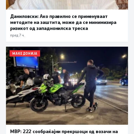
Даниловски: Ако правилно се применуваат
методите на заштита, може да се минимизира
ризикот од западнонилска треска
пред 7 ч.
МАКЕДОНИЈА
МВР: 222 сообраќајни прекршоци од возачи на