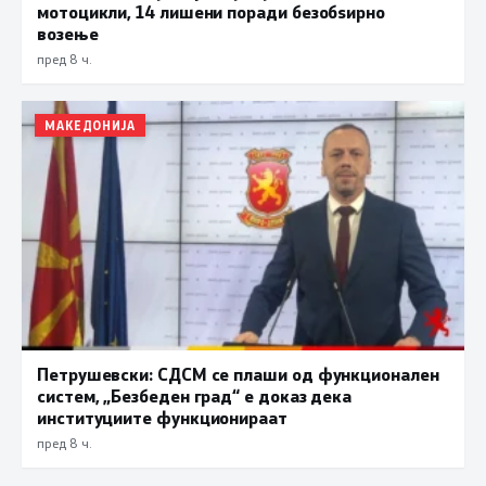
мотоцикли, 14 лишени поради безобѕирно
возење
пред 8 ч.
МАКЕДОНИЈА
Петрушевски: СДСМ се плаши од функционален
систем, „Безбеден град“ е доказ дека
институциите функционираат
пред 8 ч.