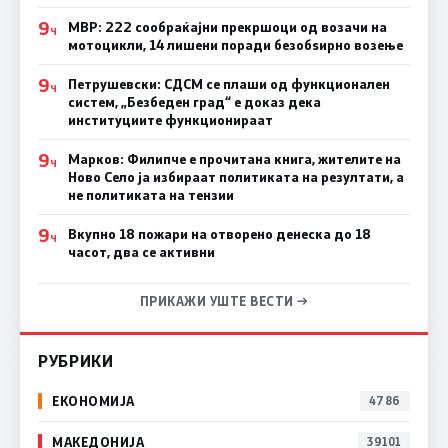
9
МВР: 222 сообраќајни прекршоци од возачи на
Ч
мотоцикли, 14 лишени поради безобѕирно возење
9
Петрушевски: СДСМ се плаши од функционален
Ч
систем, „Безбеден град“ е доказ дека
институциите функционираат
9
Марков: Филипче е прочитана книга, жителите на
Ч
Ново Село ја избираат политиката на резултати, а
не политиката на тензии
9
Вкупно 18 пожари на отворено денеска до 18
Ч
часот, два се активни
ПРИКАЖИ УШТЕ ВЕСТИ →
РУБРИКИ
ЕКОНОМИЈА
4786
МАКЕДОНИЈА
39101