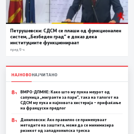
Петрушевски: СДСМ се плаши од функционален
систем, „Безбеден град“ е доказ дека
институциите функционираат
пред 9 ч.
НАЈНОВО
НАЈЧИТАНО
8
ВМРО-ДПМНЕ: Како што му пукна меурот од
Ч
сапуница „мигранти за пари“, така на талогот на
СДСМ му пука и најновата хистерија – прифаќање
на француски предлог
8
Даниловски: Ако правилно се применуваат
Ч
методите на заштита, може да се минимизира
ризикот од западнонилска треска