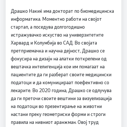
Драшко Накиќ има докторат по биомедицинска
информатика. Моментно работи на својот
стартап, а поседува долгогодишно
истражувачко искуство на универзитетите
Харвард и Колумбија во САД. Во својата
претприемачка и научна дејност, Драшко се
фокусира на дизајн на алатки поткрепени од
вештачка интелигенција кои им помагаат на
пациентите да ги разберат своите медицински
податоци и да комуницираат поефективно со
лекарите. Во 2020 година, Драшко се одлучува
да ги преточи своите вештини за визуелизација
на податоци во презентирање на животни
настани преку геометриски форми и строги
правила на нивниот аранжман. Овој труд