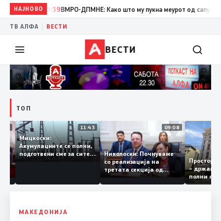
НАЈНОВО
19:39
ВМРО-ДПМНЕ: Како што му пукна меурот од сапуница „миг
|
ТВ АЛФА
ВЕСТИ
ВЕСТИ
ТОП
12:03
11:43
09:08
Мицкоски:
Акумулациите се полни,
грант
Николоски: Почнуваме
подготвени сме за сите
Простор
ра за
со реализација на
ризици, не размислување
– држав
ја
третата секција од
за поскапување на
полни с
железничкиот Коридор
струјата
8, Македонија станува
раскрсница на Балканот
МАКЕДОНИЈА