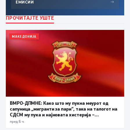
ЕМИСИИ
→
ПРОЧИТАЈТЕ УШТЕ
МАКЕДОНИЈА
ВМРО-ДПМНЕ: Како што му пукна меурот од
сапуница „мигранти за пари“, така на талогот на
СДСМ му пука и најновата хистерија –
прифаќање на француски предлог
пред 8 ч.