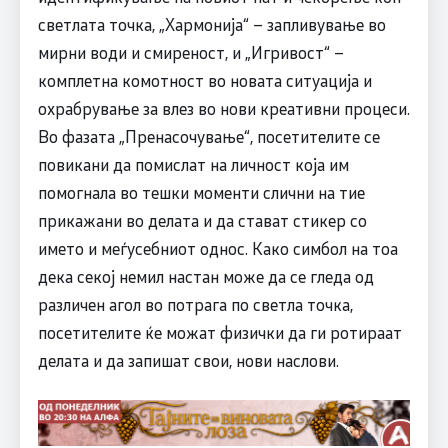
светлата точка, „Хармонија“ – запливување во
мирни води и смиреност, и „Игривост“ –
комплетна комотност во новата ситуација и
охрабрување за влез во нови креативни процеси.
Во фазата „Пренасочување“, посетителите се
повикани да помислат на личност која им
помогнала во тешки моменти слични на тие
прикажани во делата и да стават стикер со
името и меѓусебниот однос. Како симбол на тоа
дека секој немил настан може да се гледа од
различен агол во потрага по светла точка,
посетителите ќе можат физички да ги ротираат
делата и да запишат свои, нови наслови.