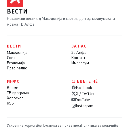
ВЕСТИ
Независни вести од Македонија и светот, дел од медиумската
мрежа ТВ Алфа.
ВЕСТИ
ЗА НАС
Македонија
За Алфа
Свет
Контакт
Економија
Импресум
Прес-релис
ИНФО
СЛЕДЕТЕ НÉ
Време
Facebook
ТВ програма
X / Twitter
Хороскоп
YouTube
RSS
Instagram
Услови на користење
Политика за приватност
Политика за колачиња