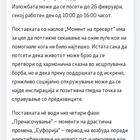
Изложбата може да се посети до 26 февруари,
секој работен ден од 10:00 до 16:00 часот.
Поставката со наслов „Момент на пресврт“ има
за цел да поттикне сеќавање на оние луѓе кои ни
помогнале кога ни било најтешко. Истата сака да
потсети дека животот може брзо да се
претвори од хармонична сказна во исцрпувачка
борба, но и дека преку поддршката од искрено,
грижливо социјално опкружување може да се
најде инспирација и позитивна гледна точка за
справување со предизвиците.
Поставката нè води низ четири фази:
„Пренасочување“ – моменти на драстична
промена, „Еуфорија“ – период на возбуда поради
идентификување на новиот пат и чекорење кон