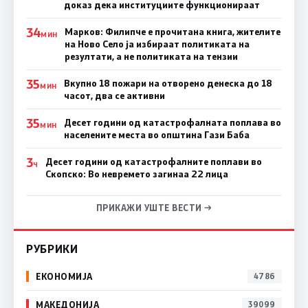
доказ дека институциите функционираат
34
Марков: Филипче е прочитана книга, жителите
МИН
на Ново Село ја избираат политиката на
резултати, а не политиката на тензии
35
Вкупно 18 пожари на отворено денеска до 18
МИН
часот, два се активни
35
Десет години од катастрофалната поплава во
МИН
населените места во општина Гази Баба
3
Десет години од катастрофалните поплави во
Ч
Скопско: Во невремето загинаа 22 лица
ПРИКАЖИ УШТЕ ВЕСТИ →
РУБРИКИ
ЕКОНОМИЈА
4786
МАКЕДОНИЈА
39099