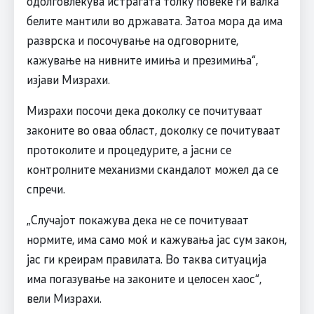
одолговлекува истрагата толку повеќе ги валка
белите мантили во државата. Затоа мора да има
разврска и посочување на одговорните,
кажување на нивните имиња и презимиња“,
изјави Мизрахи.
Мизрахи посочи дека доколку се почитуваат
законите во оваа област, доколку се почитуваат
протоколите и процедурите, а јасни се
контролните механизми скандалот можел да се
спречи.
„Случајот покажува дека не се почитуваат
нормите, има само моќ и кажувања јас сум закон,
јас ги креирам правилата. Во таква ситуација
има погазување на законите и целосен хаос“,
вели Мизрахи.