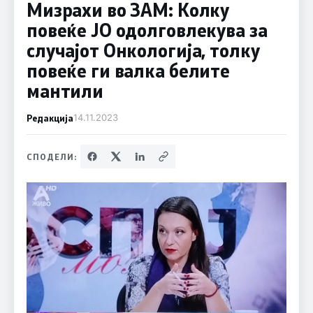
Мизрахи во ЗАМ: Колку
повеќе ЈО одолговлекува за
случајот Онкологија, толку
повеќе ги валка белите
мантили
Редакција
14.11.2023
СПОДЕЛИ: