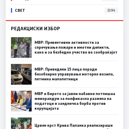
СВЕТ
2194
РЕДАКЦИСКИ ИЗБОР
МВР: Превентивни активности за
спречување пожари и имотни деликти,
како и за безбедно учество во сообраќајот
МВР: Приведени 15 лица поради
безобѕирно управување моторно возило,
петмина малолетници
МВР и Бирото за јавни набавки потпишаа
меморандум за поефикасна размена на
податоци и заедничка борба против
корупцијата
Црвен крст Крива Паланка реализираше