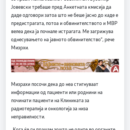
Јовевски требаше пред Анкетната кмисија да
даде одговори затоа што не беше јасно до каде е
предистрагата, потоа и обвинителството и МВР
велеа дека ја почнале истрагата. Ме загрижува
однесувањето на јавното обвинителство“, рече
Мизрхи.
Мизрахи посочи дека до неа стигнуваат
информации од пациенти или роднини на
починати пациенти на Клиниката за
радиотерапија и онкологија за низа
неправилности.
„Кога ќе ги прашам зошто не одите во органите