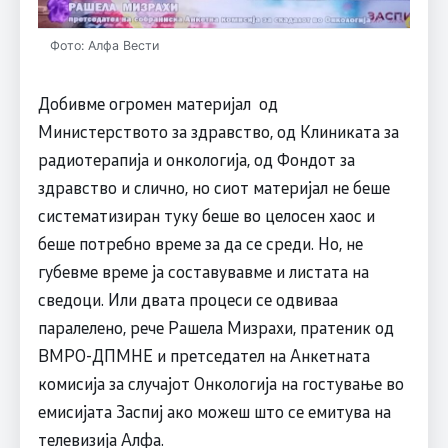
Фото: Алфа Вести
Добивме огромен материјал од
Министерството за здравство, од Клиниката за
радиотерапија и онкологија, од Фондот за
здравство и слично, но сиот материјал не беше
систематизиран туку беше во целосен хаос и
беше потребно време за да се среди. Но, не
губевме време ја составувавме и листата на
сведоци. Или двата процеси се одвиваа
паралелено, рече Рашела Мизрахи, пратеник од
ВМРО-ДПМНЕ и претседател на Анкетната
комисија за случајот Онкологија на гостување во
емисијата Заспиј ако можеш што се емитува на
телевизија Алфа.