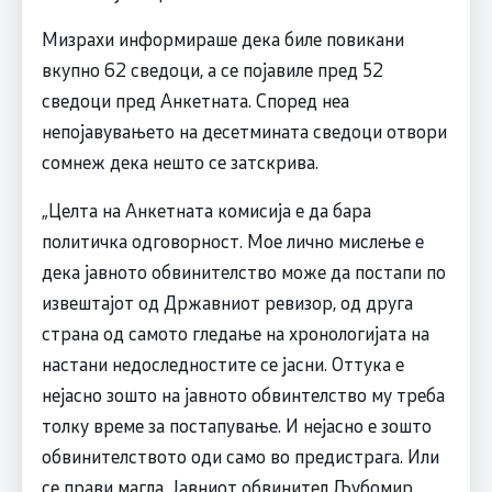
Мизрахи информираше дека биле повикани
вкупно 62 сведоци, а се појавиле пред 52
сведоци пред Анкетната. Според неа
непојавувањето на десетмината сведоци отвори
сомнеж дека нешто се затскрива.
„Целта на Анкетната комисија е да бара
политичка одговорност. Мое лично мислење е
дека јавното обвинителство може да постапи по
извештајот од Државниот ревизор, од друга
страна од самото гледање на хронологијата на
настани недоследностите се јасни. Оттука е
нејасно зошто на јавното обвинтелство му треба
толку време за постапување. И нејасно е зошто
обвинителството оди само во предистрага. Или
се прави магла. Јавниот обвинител Љубомир