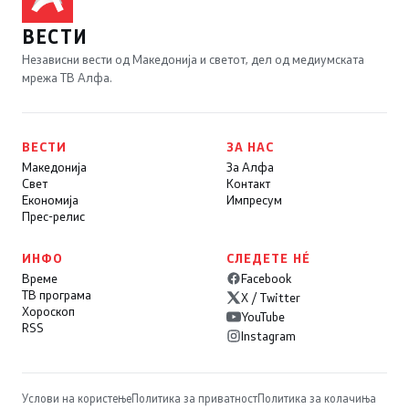
ВЕСТИ
Независни вести од Македонија и светот, дел од медиумската
мрежа ТВ Алфа.
ВЕСТИ
ЗА НАС
Македонија
За Алфа
Свет
Контакт
Економија
Импресум
Прес-релис
ИНФО
СЛЕДЕТЕ НÉ
Време
Facebook
ТВ програма
X / Twitter
Хороскоп
YouTube
RSS
Instagram
Услови на користење
Политика за приватност
Политика за колачиња