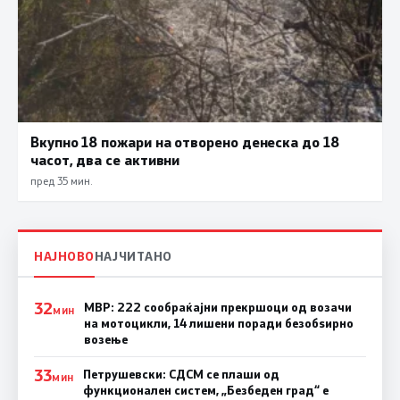
Вкупно 18 пожари на отворено денеска до 18
часот, два се активни
пред 35 мин.
НАЈНОВО
НАЈЧИТАНО
32
МВР: 222 сообраќајни прекршоци од возачи
МИН
на мотоцикли, 14 лишени поради безобѕирно
возење
33
Петрушевски: СДСМ се плаши од
МИН
функционален систем, „Безбеден град“ е