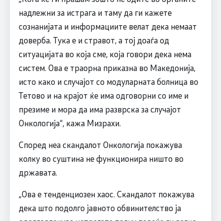
надлежни за истрага и таму да ги кажете
сознанијата и информациите велат дека немаат
доверба. Тука е и стравот, а тој доаѓа од
ситуацијата во која сме, која говори дека нема
систем. Ова е траорна приказна во Македонија,
исто како и случајот со модуларната болница во
Тетово и на крајот ќе има одговорни со име и
презиме и мора да има разврска за случајот
Онкологија“, кажа Мизрахи.
Според неа скандалот Онкологија покажува
колку во суштина не функционира ништо во
државата.
„Ова е тенденциозен хаос. Скандалот покажува
дека што подолго јавното обвинителство ја