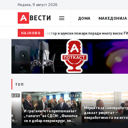
Недела, 9 август 2026
ВЕСТИ
ДОМА
МАКЕДОНИЈА
НАЈНОВО
08:38
ЦУК: Попладнево зголемен ризик од појава и
ТОП
12:27
12:19
Мерките за самовра
уваат: За
И граѓаните го препознаваат
даваат резултат –
ција треба
„талогот“ во СДСМ: „Филипче
невработеноста на 
 домашното
си е добар неврохирург, не
најниско ниво од 11
треба се занимава со