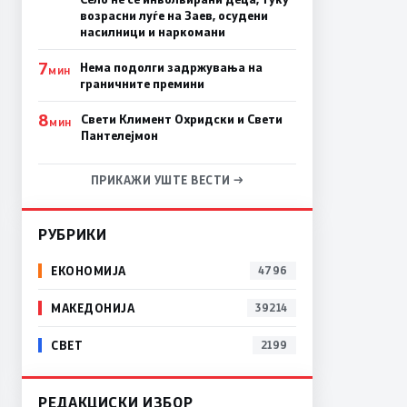
возрасни луѓе на Заев, осудени
насилници и наркомани
7
Нема подолги задржувања на
МИН
граничните премини
8
Свети Климент Охридски и Свети
МИН
Пантелејмон
ПРИКАЖИ УШТЕ ВЕСТИ →
РУБРИКИ
ЕКОНОМИЈА
4796
МАКЕДОНИЈА
39214
СВЕТ
2199
РЕДАКЦИСКИ ИЗБОР