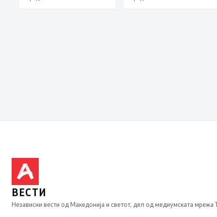
пожари поради многу
висок FWI
ВЕСТИ
Независни вести од Македонија и светот, дел од медиумската мрежа