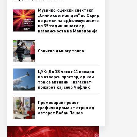
Музичко-сценски спектакл
„Силно светнал ден“ во Охрид
во рамки на одбележувањето
на 35-годишнината од
независноста на Македонија
Сончево и многу топло
ЦУК: До 18 часот 11 пожари
на отворен простор, од кои
три се активни – изгаснат
пожарот кај село Чифлик
Промовиран првиот
графички роман – стрип од
авторот Бобан Пешов