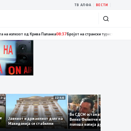
|
|
ТВ АЛФА
ВЕСТИ
огу висок FWI
08:37
Гори ниска вегетација, дрва и пченка во Горно Лисич
12:47
12:46
12:3
Во СДСМ остана само талогот
те се
Јавниот и државниот долг на
Венко Филипче е само бледа 
Македонија се стабилни
полоша копија дури и од Зора
Заев