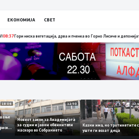
ЕКОНОМИЈА
СВЕТ
 брзо ширење на пожари на отворен простор и шумски пожари поради мн
18:06
12:50
ботување
Новиот закон за Академијата
за судии и јавни обвинители
Казни има, но тротинети
историски
наскоро во Собранието
уште ги возат деца
,3%