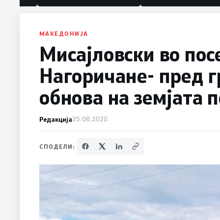
политика“
МАКЕДОНИЈА
Мисајловски во пос
Нагоричане- пред г
обнова на земјата п
Редакција
25.06.2020
СПОДЕЛИ: