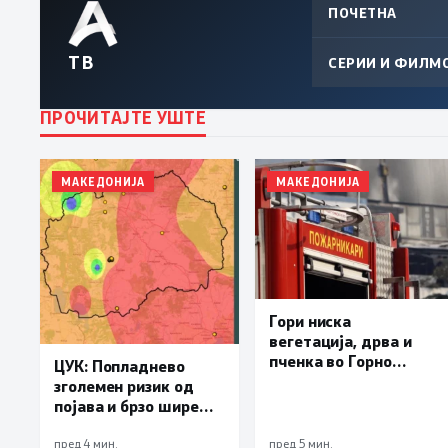
ПОЧЕТНА
ТВ
СЕРИИ И ФИЛМ
ПРОЧИТАЈТЕ УШТЕ
МАКЕДОНИЈА
МАКЕДОНИЈА
Гори ниска
вегетација, дрва и
пченка во Горно
ЦУК: Попладнево
Лисиче и депонијата
зголемен ризик од
на излезот од Крива
појава и брзо ширење
Паланка
на пожари на отворен
простор и шумски
пред 4 мин.
пред 5 мин.