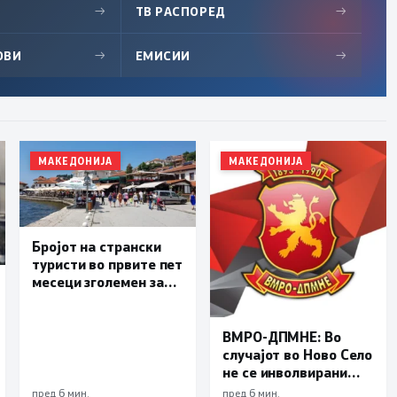
→
ТВ РАСПОРЕД
→
ОВИ
→
ЕМИСИИ
→
МАКЕДОНИЈА
МАКЕДОНИЈА
Бројот на странски
туристи во првите пет
месеци зголемен за
23,6 отсто,
Македонија се
позиционира како
ВМРО-ДПМНЕ: Во
атрактивна
случајот во Ново Село
туристичка
не се инволвирани
дестинација
деца, туку возрасни
пред 6 мин.
пред 6 мин.