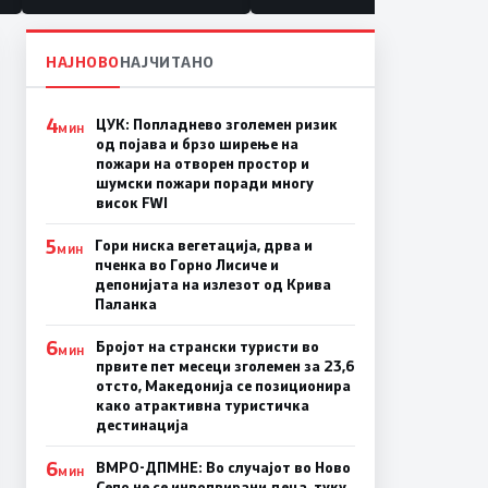
НАЈНОВО
НАЈЧИТАНО
4
ЦУК: Попладнево зголемен ризик
МИН
од појава и брзо ширење на
пожари на отворен простор и
шумски пожари поради многу
висок FWI
5
Гори ниска вегетација, дрва и
МИН
пченка во Горно Лисиче и
депонијата на излезот од Крива
Паланка
6
Бројот на странски туристи во
МИН
првите пет месеци зголемен за 23,6
отсто, Македонија се позиционира
како атрактивна туристичка
дестинација
6
ВМРО-ДПМНЕ: Во случајот во Ново
МИН
Село не се инволвирани деца, туку