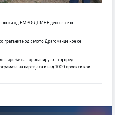
јловски од ВМРО-ДПМНЕ денеска е во
со граѓаните од селото Драгоманце кое се
ив ширење на коронавирусот тој пред
ограмата на партијата и над 1000 проекти кои