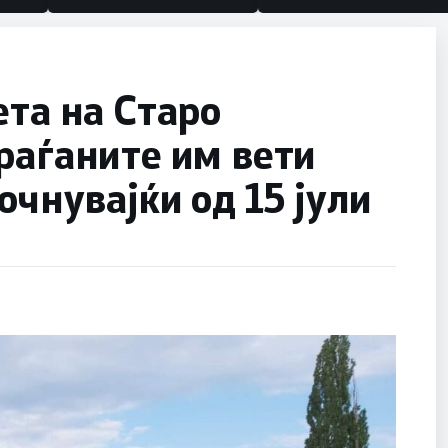
ета на Старо
раѓаните им вети
очнувајќи од 15 јули