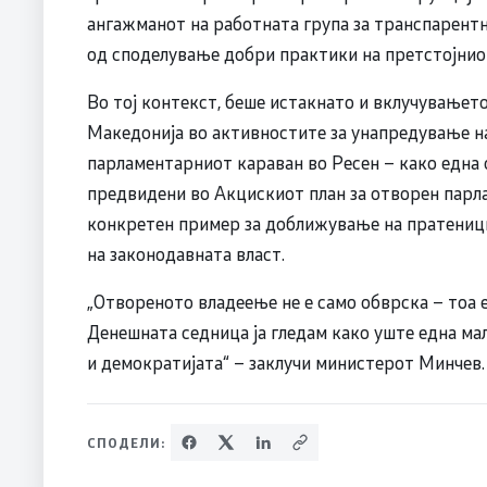
ангажманот на работната група за транспарентно
од споделување добри практики на претстојнио
Во тој контекст, беше истакнато и вклучувањет
Македонија во активностите за унапредување н
парламентарниот караван во Ресен – како една
предвидени во Акцискиот план за отворен парл
конкретен пример за доближување на пратеници
на законодавната власт.
„Отвореното владеење не е само обврска – тоа е
Денешната седница ја гледам како уште една мал
и демократијата“ – заклучи министерот Минчев.
СПОДЕЛИ: