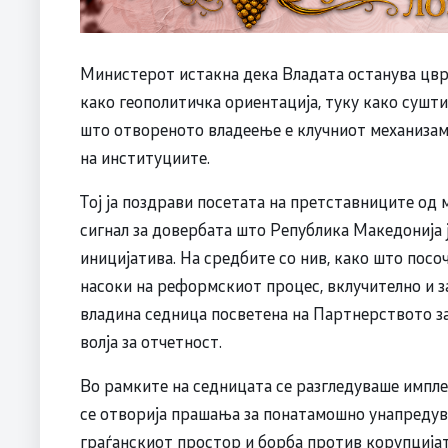
Министерот истакна дека Владата останува цвр
како геополитичка ориентација, туку како сушт
што отвореното владеење е клучниот механизам
на институциите.
Тој ја поздрави посетата на претставниците од
сигнал за довербата што Република Македонија 
иницијатива. На средбите со нив, како што посо
насоки на реформскиот процес, вклучително и 
владина седница посветена на Партнерството за 
волја за отчетност.
Во рамките на седницата се разгледуваше импл
се отворија прашања за понатамошно унапредува
граѓанскиот простор и борба против корупција