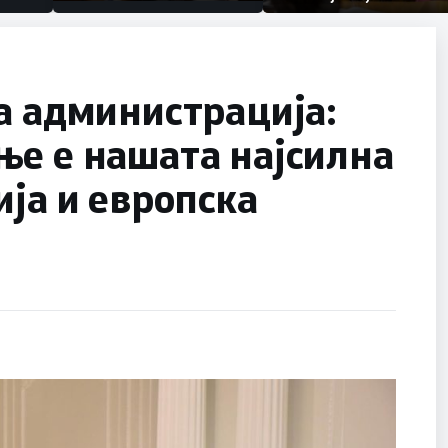
првачиња помалку
половина тунел во слепа
улица, сега имаме целина
а администрација:
ње е нашата најсилна
ија и европска