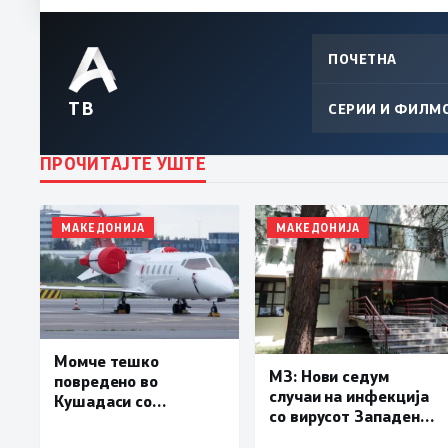
ПОЧЕТНА
ТВ
СЕРИИ И ФИЛМ
ПРОЧИТАЈТЕ УШТЕ
МАКЕДОНИЈА
МАКЕДОНИЈА
Момче тешко
МЗ: Нови седум
повредено во
случаи на инфекција
Кушадаси со
со вирусот Западен
владиниот авион ќе
Нил, сите од Скопје
биде транспортирано