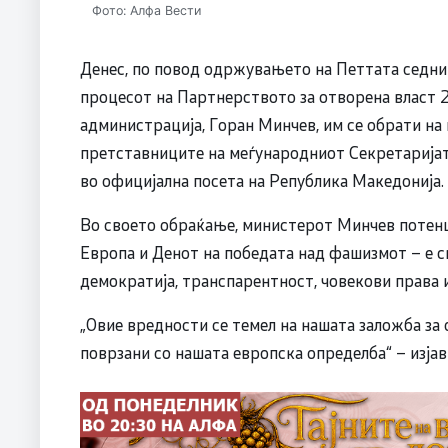
Фото: Алфа Вести
Денес, по повод одржувањето на Петтата седниц
процесот на Партнерството за отворена власт 
администрација, Горан Минчев, им се обрати на
претставниците на меѓународниот Секретаријат 
во официјална посета на Република Македонија.
Во своето обраќање, министерот Минчев потенц
Европа и Денот на победата над фашизмот – е с
демократија, транспарентност, човекови права 
„Овие вредности се темел на нашата заложба за
поврзани со нашата европска определба“ – изја