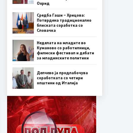
Охрид
Средба Гаши – Хрицова:
Потврдена традиционално
блиската соработка со
Словачка
Неделата на младите во
Куманово со работилници,
филмски фестивал и дебати
за младинските политики
Делчево ја продлабочува
соработката со четири
општини од Италија