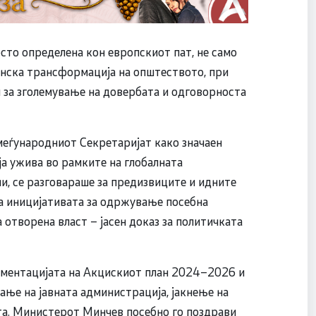
сто определена кон европскиот пат, не само
инска трансформација на општеството, при
 за зголемување на довербата и одговорноста
 меѓународниот Секретаријат како значаен
ја ужива во рамките на глобалната
чи, се разговараше за предизвиците и идните
за иницијативата за одржување посебна
отворена власт – јасен доказ за политичката
ементацијата на Акцискиот план 2024–2026 и
ње на јавната администрација, јакнење на
та. Министерот Минчев посебно го поздрави