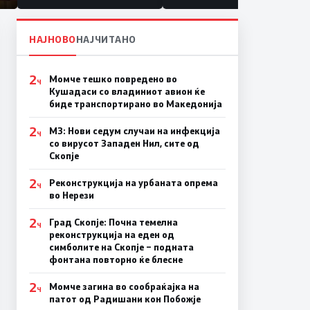
НАЈНОВО
НАЈЧИТАНО
2
Момче тешко повредено во
Ч
Кушадаси со владиниот авион ќе
биде транспортирано во Македонија
2
МЗ: Нови седум случаи на инфекција
Ч
со вирусот Западен Нил, сите од
Скопје
2
Реконструкција на урбаната опрема
Ч
во Нерези
2
Град Скопје: Почна темелна
Ч
реконструкција на еден од
симболите на Скопје – подната
фонтана повторно ќе блесне
2
Момче загина во сообраќајка на
Ч
патот од Радишани кон Побожје