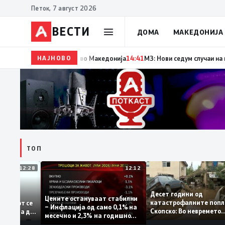
Петок, 7 август 2026
ВЕСТИ
ДОМА
МАКЕДОНИЈА
НАЈНОВО
14:42
Момче тешко повредено во Кушадаси со влад
ТОП
12:28
12:12
Десет години од
стапува –
Цените остануваат стабилни
катастрофалните п
дентитетот се
– Инфлација од само 0,1% на
Скопско: Во неврем
а која нема да
месечно и 2,3% на годишно
загинаа 22 лица
ниво