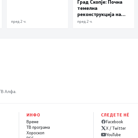
Град Скопје: Почна
темелна
реконструкција на
еден од симболите на
пред 2 ч.
пред 2 ч.
Скопје – подната
фонтана повторно ќе
блесне
 ТВ Алфа.
ИНФО
СЛЕДЕТЕ НÉ
Време
Facebook
ТВ програма
X / Twitter
Хороскоп
YouTube