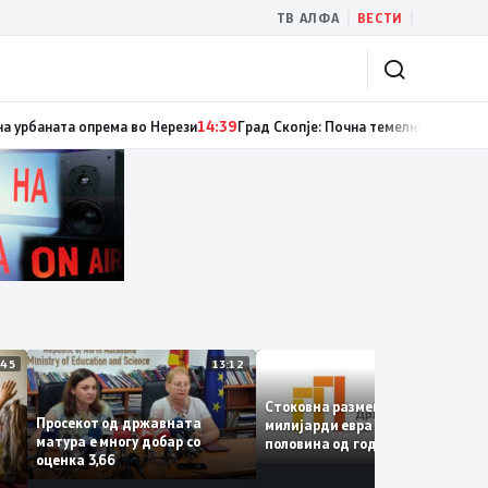
|
|
ТВ АЛФА
ВЕСТИ
м случаи на инфекција со вирусот Западен Нил, сите од Скопје
14:40
Реко
13:45
13:12
12:
Стоковна размена од 10,5
Просекот од државната
милијарди евра во првата
матура е многу добар со
половина од годината –
е
оценка 3,66
Македонија го зголемува
ќе
извозот