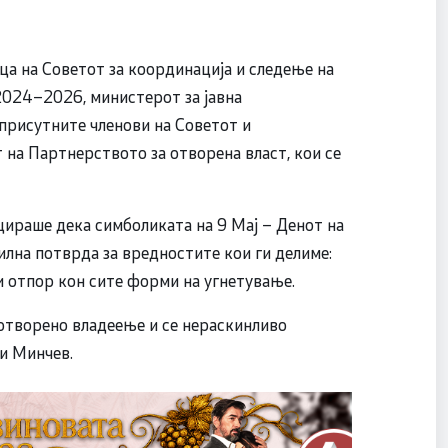
а на Советот за координација и следење на
2024–2026, министерот за јавна
 присутните членови на Советот и
на Партнерството за отворена власт, кои се
ираше дека симболиката на 9 Мај – Денот на
илна потврда за вредностите кои ги делиме:
и отпор кон сите форми на угнетување.
 отворено владеење и се нераскинливо
ви Минчев.