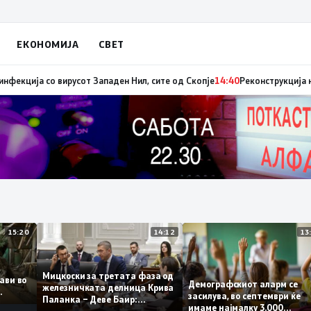
ЕКОНОМИЈА
СВЕТ
иниот авион ќе биде транспортирано во Македонија
14:41
МЗ: Нови седу
15:20
14:12
Мицкоски за третата фаза од
оплави во
Демографскиот аларм с
железничката делница Крива
ето
засилува, во септември 
Паланка – Деве Баир:
имаме најмалку 3.000
Проектот нема да заврши на