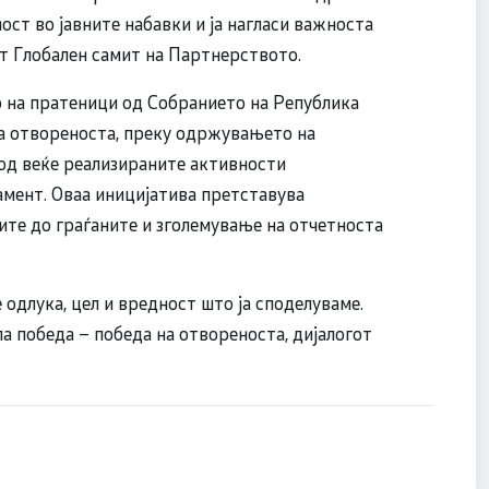
ст во јавните набавки и ја нагласи важноста
т Глобален самит на Партнерството.
о на пратеници од Собранието на Република
а отвореноста, преку одржувањето на
 од веќе реализираните активности
амент. Оваа иницијатива претставува
те до граѓаните и зголемување на отчетноста
 одлука, цел и вредност што ја споделуваме.
а победа – победа на отвореноста, дијалогот