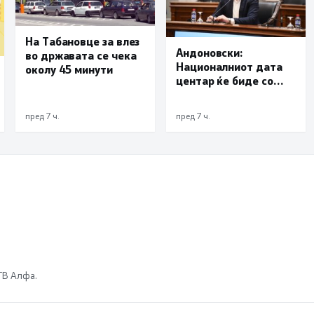
На Табановце за влез
Андоновски:
во државата се чека
Националниот дата
околу 45 минути
центар ќе биде со
мала инсталирана
моќност и ќе служи
пред 7 ч.
пред 7 ч.
исклучиво за
потребите на
државата
 ТВ Алфа.