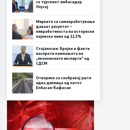
со турскиот амбасадор
Улусој
Мерките за самовработување
даваат резултат –
невработеноста на историски
најниско ниво од 11,3%
Стојаноски: Бројки и факти
наспроти кампањата на
„економските експерти“ од
СДСM
Отворена за сообраќај уште
една делница од патот
Елбасан-Ќафасан