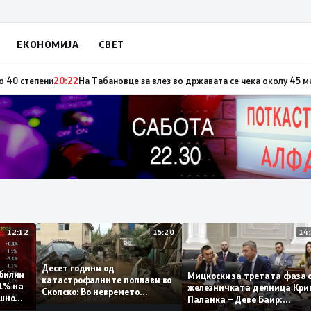
ЕКОНОМИЈА
СВЕТ
по повод „30 години Општина Вевчани“
20:23
Портокалова фаза утре, тем
12:12
15:20
Десет години од
 стабилни
Мицкоски за третата ф
катастрофалните поплави во
о 0,1% на
железничката делница
Скопско: Во невремето
годишно
Паланка – Деве Баир:
загинаа 22 лица
Проектот нема да завр