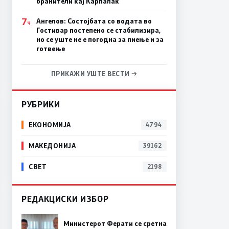
бранители кај Карпалак
7
Ангелов: Состојбата со водата во
Ч
Гостивар постепено се стабилизира,
но се уште не е погодна за пиење и за
готвење
ПРИКАЖИ УШТЕ ВЕСТИ →
РУБРИКИ
ЕКОНОМИЈА
4794
МАКЕДОНИЈА
39162
СВЕТ
2198
РЕДАКЦИСКИ ИЗБОР
Министерот Ферати се сретна