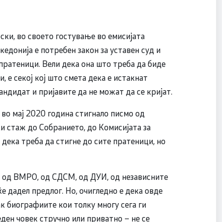
, во своето гостување во емисијата
едонија е потребен закон за уставен суд и
пратеници. Вели дека она што треба да биде
, е секој кој што смета дека е истакнат
андидат и пријавите да не можат да се кријат.
во мај 2020 година стигнало писмо од
и стаж до Собранието, до Комисијата за
дека треба да стигне до сите пратеници, но
е од ВМРО, од СДСМ, од ДУИ, од независните
е дадел предлог. Но, очигледно е дека овде
ак биографиите кои толку многу сега ги
еден човек стручно или приватно – не се