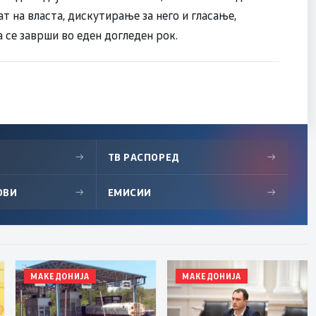
ат на власта, дискутирање за него и гласање,
а се заврши во еден догледен рок.
→
ТВ РАСПОРЕД
→
ОВИ
→
ЕМИСИИ
→
МАКЕДОНИЈА
МАКЕДОНИЈА