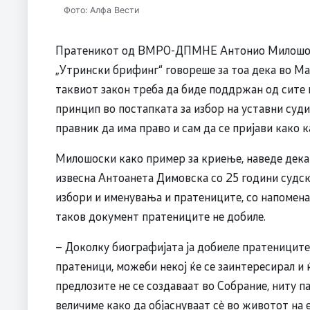
Фото: Алфа Вести
Пратеникот од ВМРО-ДПМНЕ Антонио Милошоски
„Утрински брифинг“ говореше за тоа дека во Мак
таквиот закон треба да биде поддржан од сите 
принцип во постапката за избор на уставни судии
правник да има право и сам да се пријави како к
Милошоски како пример за криење, наведе дека 
извесна Антоанета Димовска со 25 години судск
избори и именувања и пратениците, со напомена 
таков документ пратениците не добиле.
– Доколку биографијата ја добиеле пратеницит
пратеници, можеби некој ќе се заинтересирал и ќ
предлозите не се создаваат во Собрание, ниту п
величиме како да објаснуваат сѐ во животот на 