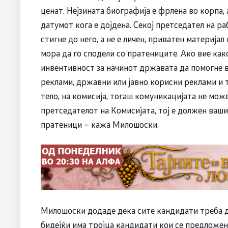
ценат. Нејзината биографија е фрлена во корпа, 
датумот кога е дојдена. Секој претседател на ра
стигне до него, а не е личен, приватен материја
мора да го сподели со пратениците. Ако вие как
инвентивност за начинот државата да помогне 
реклами, државни или јавно корисни реклами и 
тело, на комисија, тогаш комуникацијата не мож
претседателот на Комисијата, тој е должен ваши
пратеници – кажа Милошоски.
Милошоски додаде дека сите кандидати треба д
бидејќи има тројца кандидати кои се предложен