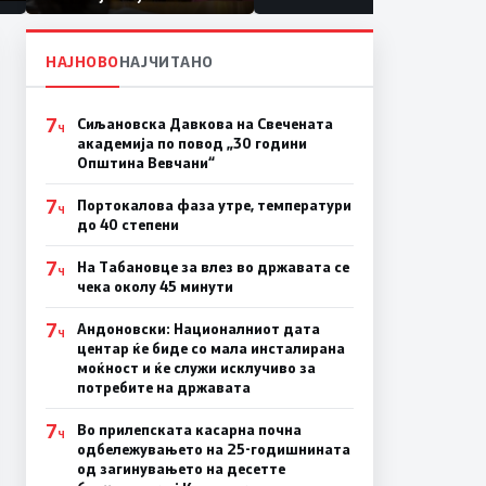
првачиња помалку
а
на
НАЈНОВО
НАЈЧИТАНО
7
Сиљановска Давкова на Свечената
Ч
академија по повод „30 години
Општина Вевчани“
7
Портокалова фаза утре, температури
Ч
до 40 степени
7
На Табановце за влез во државата се
Ч
чека околу 45 минути
7
Андоновски: Националниот дата
Ч
центар ќе биде со мала инсталирана
моќност и ќе служи исклучиво за
потребите на државата
7
Во прилепската касарна почна
Ч
одбележувањето на 25-годишнината
од загинувањето на десетте