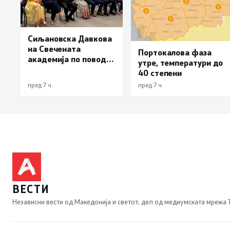
Сиљановска Давкова
на Свечената
Портокалова фаза
академија по повод
утре, температури до
„30 години Општина
40 степени
Вевчани“
пред 7 ч.
пред 7 ч.
ВЕСТИ
Независни вести од Македонија и светот, дел од медиумската мрежа