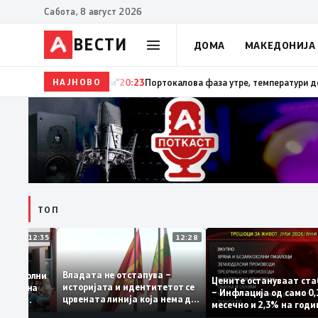
Сабота, 8 август 2026
ВЕСТИ
ДОМА
МАКЕДОНИЈА
НАЈНОВО
20:24
Сиљановска Давкова на Свечената академија 
ТОП
12:35
12:28
Владата не отстапува –
е се задоволни
Цените остануваат
историјата и идентитетот се
учениците на
– Инфлација од сам
црвената линија која нема да
ржавната
месечно и 2,3% на 
се погази
ниво