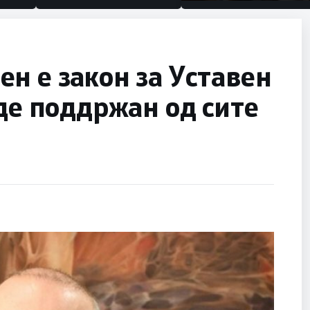
половина тунел во слеп
улица, сега имаме цели
н е закон за Уставен
иде поддржан од сите