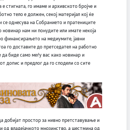
а е стигната, го имаме и архивското бројче и
ботно тело е должен, секој материјал кој ќе
л и се однесува на Собранието и пратениците
о новинар нам ни понудите или имате некоја
во финансирањето на медиумите, јавни
тоа го доставите до претседател на работно
е да биде само меѓу вас како новинар и
от допис и предлог да го сподели со сите
а добијат простор за нивно претставување и
и од владејачкото мнозинство, а шестмина од