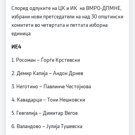
Според одлуките на ЦК и ИК на ВМРО-ДПМНЕ,
избрани нови претседатели на над 30 општински
комитети во четвртата и петтата изборна
единица:
ИЕ4
1. Росоман – Ѓорѓи Крстевски
2. Демир Капија – Андон Дрнев
3. Неготино – Павлинче Честојнова
4. Кавадарци – Тони Нешковски
5. Гевгелија – Димитар Вегов
6. Валандово – Јулија Тушевска