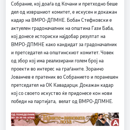
Собрание, кој доаѓа од Кочани и претходно беше
дел од извршниот комитет, е искусен и докажан
кадар на ВМРО-ДПМНЕ. Бобан Стефковски е
актуелен градоначалник на општина Гази Баба,
кој донесе историски најдобар резултат на
ВМРО-ДПМНЕ како кандидат за градоначалник
и претседател на општинскиот комитет. Човек
од збор кој има реализирани голем број на
проекти во интерес на граѓаните. Зоранчо
Јованчев е пратеник во Собранието и поранешен
претседател на ОК Кавадарци. Докажан кадар
кој со своето искуство ќе придонесе кон нови
победи на партијата, велат од ВМРО-ДПМНЕ.