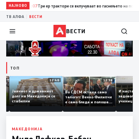
НАЈНОВО
13:07
Три ер трактори се вклучуваат во гаснењето на пожарот 
|
ТВ АЛФА
ВЕСТИ
ВЕСТИ
ТОП
12:47
12:46
12:38
Јавниот и државниот
И наст
Во СДСМ остана само
те ги
долг на Македонија се
задово
талогот: Венко Филипче
стабилни
учениц
е само бледа и полоша
од држ
копија дури и од Зоран
Заев
МАКЕДОНИЈА
Миле Лефков, Бобан