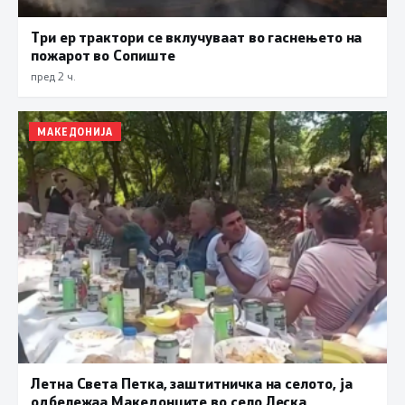
Три ер трактори се вклучуваат во гаснењето на
пожарот во Сопиште
пред 2 ч.
МАКЕДОНИЈА
Летна Света Петка, заштитничка на селото, ја
одбележаа Македонците во село Леска,