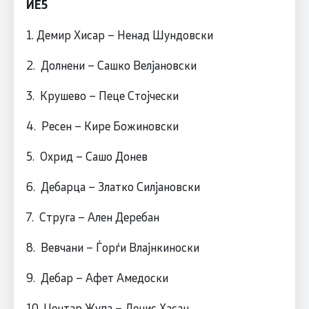
ИЕ5
1. Демир Хисар – Ненад Шундовски
2. Долнени – Сашко Велјановски
3. Крушево – Пеце Стојчески
4. Ресен – Кире Божиновски
5. Охрид – Сашо Донев
6. Дебарца – Златко Силјановски
7. Струга – Ален Деребан
8. Вевчани – Ѓорѓи Влајнкиноски
9. Дебар – Афет Амедоски
10. Центар Жупа – Денис Хасан