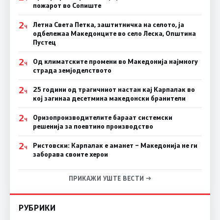
пожарот во Сопиште
2
Летна Света Петка, заштитничка на селото, ја
Ч
одбележаа Македонците во село Леска, Општина
Пустец
2
Од климатските промени во Македонија најмногу
Ч
страда земјоделството
2
25 години од трагичниот настан кај Карпалак во
Ч
кој загинаа десетмина македонски бранители
2
Оризопроизводителите бараат системски
Ч
решенија за поевтино производство
2
Ристовски: Карпалак е аманет – Македонија не ги
Ч
заборава своите херои
ПРИКАЖИ УШТЕ ВЕСТИ →
РУБРИКИ