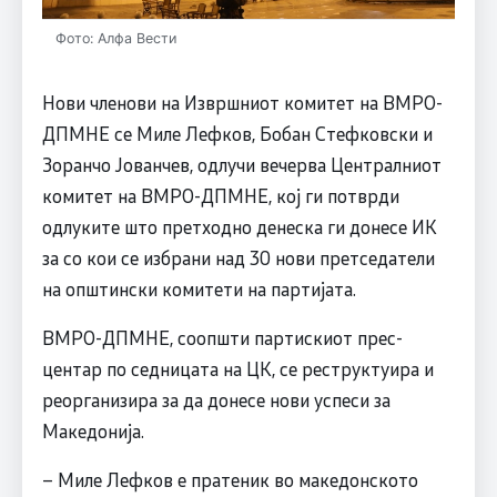
Фото: Алфа Вести
Нови членови на Извршниот комитет на ВМРО-
ДПМНЕ се Миле Лефков, Бобан Стефковски и
Зоранчо Јованчев, одлучи вечерва Централниот
комитет на ВМРО-ДПМНЕ, кој ги потврди
одлуките што претходно денеска ги донесе ИК
за со кои се избрани над 30 нови претседатели
на општински комитети на партијата.
ВМРО-ДПМНЕ, соопшти партискиот прес-
центар по седницата на ЦК, се реструктуира и
реорганизира за да донесе нови успеси за
Македонија.
– Миле Лефков е пратеник во македонското