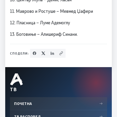
11. Маврово и Ростуше – Мевмед Џафери
12. Пласница – Луме Адемоглу
13. Боговиње – Алишериф Синани.
СПОДЕЛИ:
ТВ
ПОЧЕТНА
→
ТВ РАСПОРЕД
→