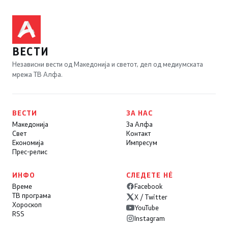
ВЕСТИ
Независни вести од Македонија и светот, дел од медиумската
мрежа ТВ Алфа.
ВЕСТИ
ЗА НАС
Македонија
За Алфа
Свет
Контакт
Економија
Импресум
Прес-релис
ИНФО
СЛЕДЕТЕ НÉ
Време
Facebook
ТВ програма
X / Twitter
Хороскоп
YouTube
RSS
Instagram