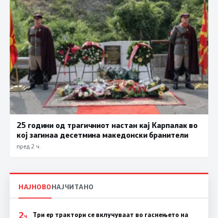
25 години од трагичниот настан кај Карпалак во
кој загинаа десетмина македонски бранители
пред 2 ч.
НАЈНОВО
НАЈЧИТАНО
2
Три ер трактори се вклучуваат во гаснењето на
Ч