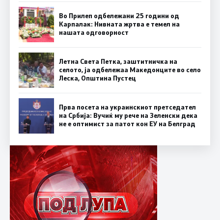
Во Прилеп одбележани 25 години од
Карпалак: Нивната жртва е темел на
нашата одговорност
Летна Света Петка, заштитничка на
селото, ја одбележаа Македонците во село
Леска, Општина Пустец
Прва посета на украинскиот претседател
на Србија: Вучиќ му рече на Зеленски дека
не е оптимист за патот кон ЕУ на Белград