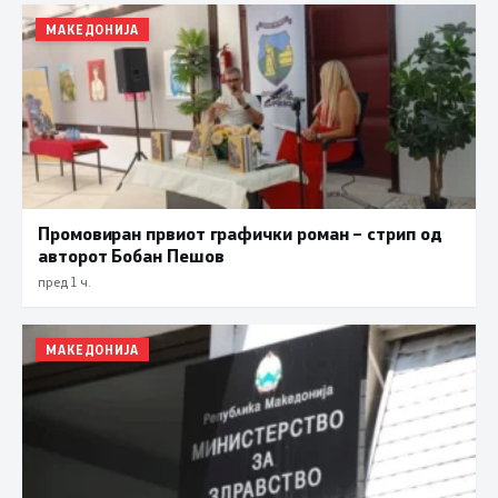
МАКЕДОНИЈА
Промовиран првиот графички роман – стрип од
авторот Бобан Пешов
пред 1 ч.
МАКЕДОНИЈА