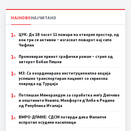
НАЈНОВО
НАЈЧИТАНО
1
ЦУК: До 18 часот 11 пожари на отворен простор, од
Ч
кои три се активни – изгаснат пожарот кај село
Чифлик
1
Промовиран првиот графички роман – стрип од
Ч
авторот Бобан Пешов
1
МЗ: Со координирана институционална акција
Ч
успешно транспортиран пациент со сериозна
повреда од Турција
1
Потпишан Меморандум за соработка меѓу Делчево
Ч
и општините Новело, Монфорте д’Алба и Родино
од Република Италија
1
ВМРО-ДПМНЕ: СДСM потврди дека Филипче
Ч
испратил осудени насилници