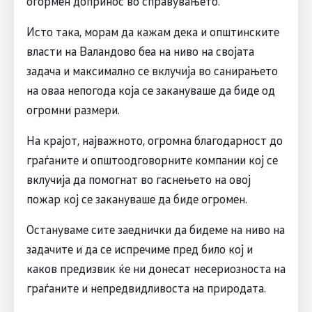
огормен допринос во справувањето.
Исто така, морам да кажам дека и општинските
власти на Валандово беа на ниво на својата
задача и максимално се вклучија во санирањето
на оваа непогода која се закануваше да биде од
огромни размери.
На крајот, најважното, огромна благодарност до
граѓаните и општоодговорните компании кој се
вклучија да помогнат во гаснењето на овој
пожар кој се закануваше да биде огромен.
Остануваме сите заеднички да бидеме на ниво на
задачите и да се испречиме пред било кој и
каков предизвик ќе ни донесат несериозноста на
граѓаните и непредвидливоста на природата.