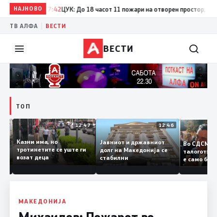
НАЈНОВО
17:42
ЦУК: До 18 часот 11 пожари на отворен простор, од кои 
|
ТВ АЛФА
ВЕСТИ
ВЕСТИ
ТОП
12:50
12:47
12:46
Казни има, но
Јавниот и државниот
Во СДСМ
ии и
тротинетите се уште ги
долг на Македонија се
талогот
возат деца
стабилни
е само 
ието
копија д
Заев
МАКЕДОНИЈА
Михаилов: Пожарот во