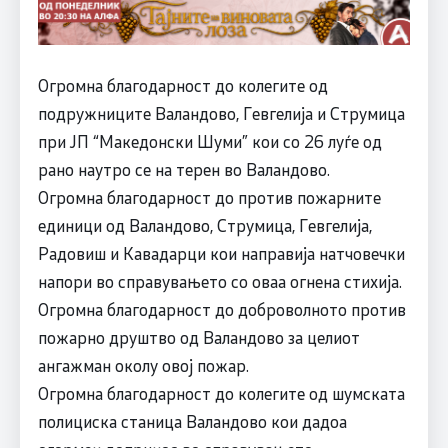
Огромна благодарност до колегите од
подружниците Валандово, Гевгелија и Струмица
при ЈП “Македонски Шуми” кои со 26 луѓе од
рано наутро се на терен во Валандово.
Огромна благодарност до против пожарните
единици од Валандово, Струмица, Гевгелија,
Радовиш и Кавадарци кои направија натчовечки
напори во справувањето со оваа огнена стихија.
Огромна благодарност до доброволното против
пожарно друштво од Валандово за целиот
ангажман околу овој пожар.
Огромна благодарност до колегите од шумската
полициска станица Валандово кои дадоа