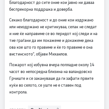
Благодарност до сите оние кои јавно ни даваа
беспрекорна поддршка и доверба.
Секако благодарност и до оние кои издржано
или неиздржано не критикуваа, сепак не следат
и ние ќе направиме се во перидот кој следи и на
тие граѓани да им покажеме и докажеме дека
ова кое што го правиме и ќе го правиме е она
вистинското“, објави Михаилов.
Пожарот кој избувна вчера попладне околу 14
часот во непосредна близина на валандовско
Грчиште и се закануваше да ги зафати првите
куќи во селото, се уште не е ставен под
контрола.