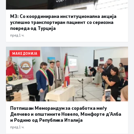
МЗ: Со координирана институционална акција
успешно транспортиран пациент со сериозна
повреда од Турција
пред 1 ч.
МАКЕДОНИЈА
Потпишан Меморандум за соработка меѓу
Делчево и општините Новело, Монфорте д’Алба
и Родино од Република Италија
пред 1 ч.