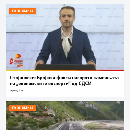
ЕКОНОМИЈА
Стојаноски: Бројки и факти наспроти кампањата
на „економските експерти“ од СДСM
пред 1 ч.
ЕКОНОМИЈА