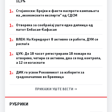
11,3%
1
Стојаноски: Бројки и факти наспроти кампањата
Ч
на „економските експерти“ од СДСM
1
Отворена за сообраќај уште една делница од
Ч
патот Елбасан-Ќафасан
1
ВЛЕН: На Коридорот 8 активно се работи, ДУИ се
Ч
распаѓа
1
ЦУК: До 18 часот регистрирани 18 пожари на
Ч
отворено, четири се активни, два се под контрола,
а 12 се изгаснати
1
ДИК го усвои Роковникот за изборите за
Ч
градоначалник во Брвеница
ПРИКАЖИ УШТЕ ВЕСТИ →
РУБРИКИ