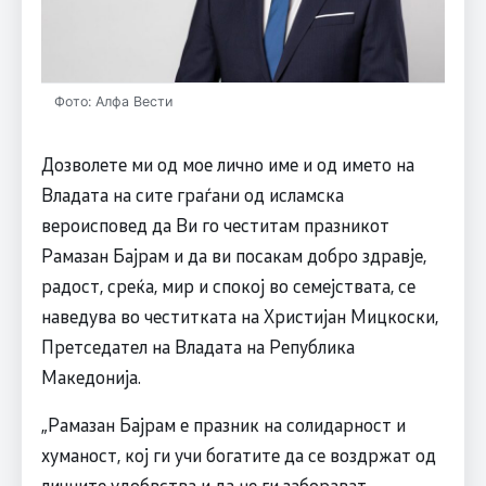
Фото: Алфа Вести
Дозволете ми од мое лично име и од името на
Владата на сите граѓани од исламска
вероисповед да Ви го честитам празникот
Рамазан Бајрам и да ви посакам добро здравје,
радост, среќа, мир и спокој во семејствата, се
наведува во честитката на Христијан Мицкоски,
Претседател на Владата на Република
Македонија.
„Рамазан Бајрам е празник на солидарност и
хуманост, кој ги учи богатите да се воздржат од
личните удобвства и да не ги заборават