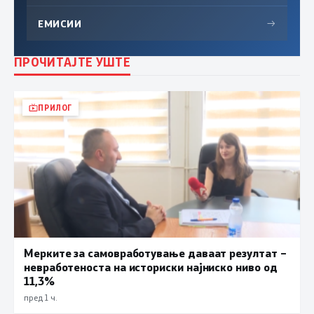
ЕМИСИИ
→
ПРОЧИТАЈТЕ УШТЕ
ПРИЛОГ
Мерките за самовработување даваат резултат –
невработеноста на историски најниско ниво од
11,3%
пред 1 ч.