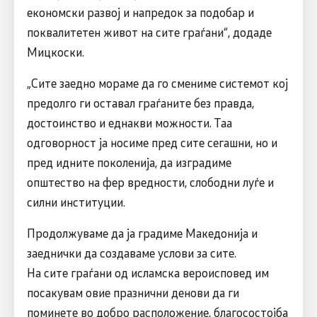
економски развој и напредок за подобар и
поквалитетен живот на сите граѓани“, додаде
Мицкоски.
„Сите заедно мораме да го смениме системот кој
предолго ги оставал граѓаните без правда,
достоинство и еднакви можности. Таа
одговорност ја носиме пред сите сегашни, но и
пред идните поколенија, да изградиме
општество на фер вредности, слободни луѓе и
силни институции.
Продолжуваме да ја градиме Македонија и
заеднички да создаваме услови за сите.
На сите граѓани од исламска вероисповед им
посакувам овие празнични денови да ги
поминете во добро расположение, благосостојба