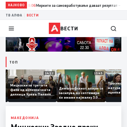
НАЈНОВО
18:06
Мерките за самовработување даваат резултат – неврабо
|
ТВ АЛФА
ВЕСТИ
ВЕСТИ
ТОП
15:20
14:12
13:45
Просеко
Мицкоски за третата
матура е
Демографскиот аларм се
фаза од железничката
: Во
оценка 
засилува, во септември
делница Крива Паланка
 22
ќе имаме најмалку 3.000
– Деве Баир: Проектот
првачиња помалку
нема да заврши на
половина тунел во слепа
улица, сега имаме
целина
МАКЕДОНИЈА
Мицкоски: Заедно преку