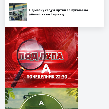
Најмалку седум мртви во пукање во
училиште во Тајланд