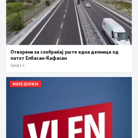
Отворена за сообраќај уште една делница од
патот Елбасан-Ќафасан
пред 1 ч.
МАКЕДОНИЈА