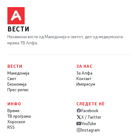
ВЕСТИ
Независни вести од Македонија и светот, дел од медиумската
мрежа ТВ Алфа.
ВЕСТИ
ЗА НАС
Македонија
За Алфа
Свет
Контакт
Економија
Импресум
Прес-релис
ИНФО
СЛЕДЕТЕ НÉ
Време
Facebook
ТВ програма
X / Twitter
Хороскоп
YouTube
RSS
Instagram