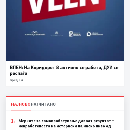
ВЛЕН: На Коридорот 8 активно се работи, ДУИ се
распаѓа
пред 1 ч.
НАЈНОВО
НАЈЧИТАНО
1
Мерките за самовработување даваат резултат –
Ч
невработеноста на историски најниско ниво од