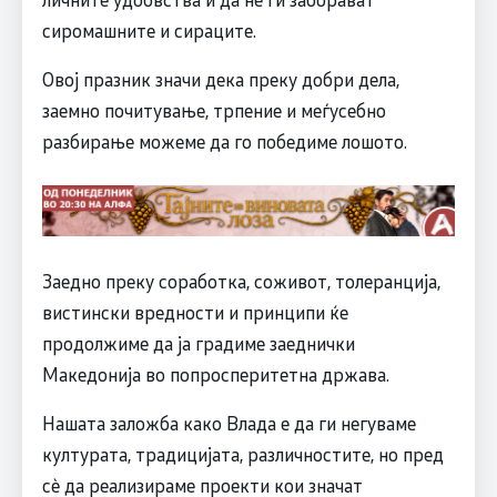
сиромашните и сираците.
Овој празник значи дека преку добри дела,
заемно почитување, трпение и меѓусебно
разбирање можеме да го победиме лошото.
Заедно преку соработка, соживот, толеранција,
вистински вредности и принципи ќе
продолжиме да ја градиме заеднички
Македонија во попросперитетна држава.
Нашата заложба како Влада е да ги негуваме
културата, традицијата, различностите, но пред
сè да реализираме проекти кои значат