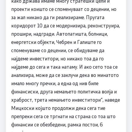
како држава имаме многу стратешки цели и
проекти коишто се споменуваат со децении, но
за жал никако да ги реализираме. Пругата
коридорот 10 да се модернизира, реконструира,
прошири, надгради. Автопатишта, болници,
енергетски објекти, Чебрен и Галиште го
споменуваме со децении, се обидуваме да
најдеме инвеститори, но никако тоа да го
најдеме до сега и така натаму. И ако сето тоа се
анализира, може да се заклучи дека во минатото
имало многу пречки, а една од нив биле
финансиски, друга немањето политичка волја и
храброст, трета немањето инвеститори“, наведе
Мицкоски којшто продолжи дека сега тие
препреки сега се тргнати на страна со тоа што
финансии се обезбедени, рамка постои, 6