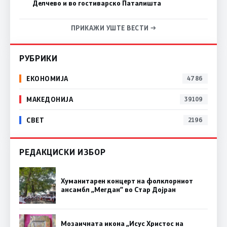
Делчево и во гостиварско Паталишта
ПРИКАЖИ УШТЕ ВЕСТИ →
РУБРИКИ
ЕКОНОМИЈА
4786
МАКЕДОНИЈА
39109
СВЕТ
2196
РЕДАКЦИСКИ ИЗБОР
Хуманитарен концерт на фолклорниот
ансамбл „Мегдан” во Стар Дојран
Мозаичната икона „Исус Христос на