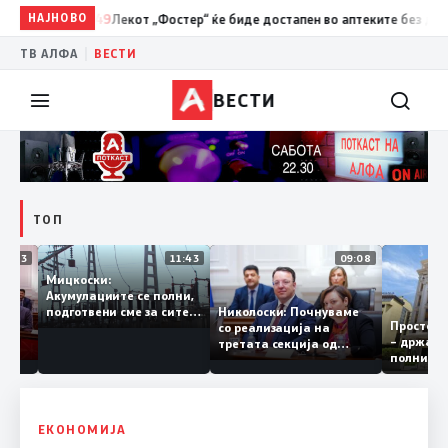
НАЈНОВО
08:49
Лекот „Фостер“ ќе биде достапен во аптеките без доплата,
|
ТВ АЛФА
ВЕСТИ
ВЕСТИ
ТОП
12:03
11:43
09:08
Мицкоски:
Акумулациите се полни,
и грант
Николоски: Почнуваме
подготвени сме за сите
Прост
евра за
со реализација на
ризици, не размислување
– држ
рија
третата секција од
за поскапување на
полни
железничкиот Коридор
струјата
8, Македонија станува
раскрсница на Балканот
ЕКОНОМИЈА