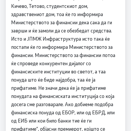
Кичево, Тетово, студентскиот дом,
здравствениот дом, тоа ќе го информира
Министерството за финансии дека сака да ги
заврши и ќе замоли да се обезбедат средства.
Исто и ЈПМЖ Инфраструктура исто така ќе
постапи ќе го информира Министерството за
финансии. Министерството за финансии потоа
ќе спроведе конкурентен дијалог со
финансиските институции во светот, а таа
понуда што ќе биде најдобра, таа ќе ја
прифатиме. Не значи дека ќе ја прифатиме
понудата на финансиската институција со која
досега сме разговарале. Ако добиеме подобра
финансиска понуда од ЕБОР, или од ЕБРД, или
од ЕИБ или кои било банки тие ќе ги
прифатиме“, објасни премиерот, којшто се