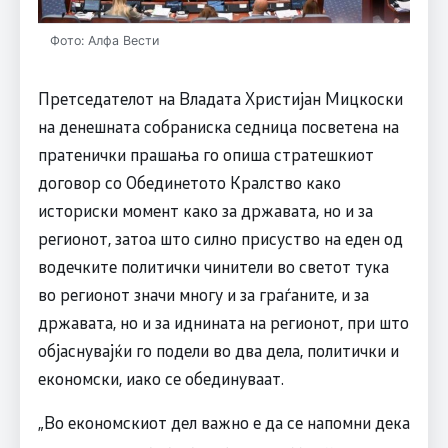
Фото: Алфа Вести
Претседателот на Владата Христијан Мицкоски
на денешната собраниска седница посветена на
пратенички прашања го опиша стратешкиот
договор со Обединетото Кралство како
историски момент како за државата, но и за
регионот, затоа што силно присуство на еден од
водечките политички чинители во светот тука
во регионот значи многу и за граѓаните, и за
државата, но и за иднината на регионот, при што
објаснувајќи го подели во два дела, политички и
економски, иако се обединуваат.
„Во економскиот дел важно е да се напомни дека