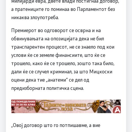
милијарди евра, двете влади постигнаа договор,
а пратениците го поминаа во Парламентот без
никаква злоупотреба.
Премиерот во одговорот се осврна и на
обвинувањата на опозицијата дека не бил
транспарентен процесот, не се знаело под кои
услови ќе се земеле финансиите, што ќе се
трошело, како ќе се трошело, зошто така било,
дали ќе се случел криминал, за што Мицкоски
оцени дека тие „анатеми“ се дел од
предизборната политичка сцена.
„Овој договор што го потпишавме, а вие