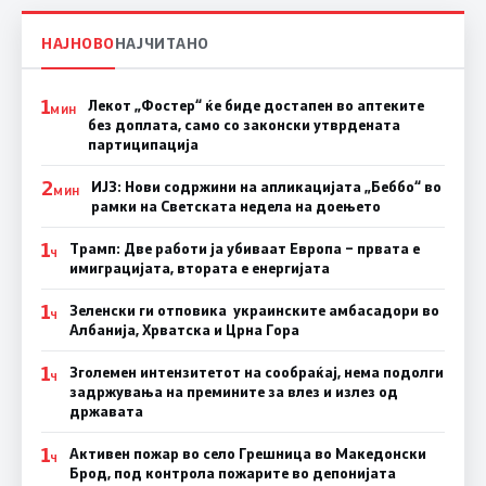
НАЈНОВО
НАЈЧИТАНО
1
Лекот „Фостер“ ќе биде достапен во аптеките
МИН
без доплата, само со законски утврдената
партиципација
2
ИЈЗ: Нови содржини на апликацијата „Беббо“ во
МИН
рамки на Светската недела на доењето
1
Трамп: Две работи ја убиваат Европа – првата е
Ч
имиграцијата, втората е енергијата
1
Зеленски ги отповика украинските амбасадори во
Ч
Албанија, Хрватска и Црна Гора
1
Зголемен интензитетот на сообраќај, нема подолги
Ч
задржувања на премините за влез и излез од
државата
1
Активен пожар во село Грешница во Македонски
Ч
Брод, под контрола пожарите во депонијата