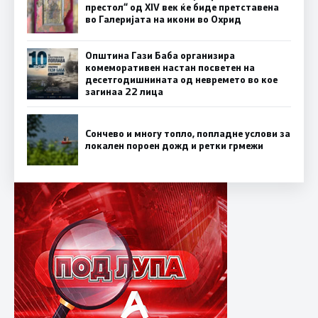
престол“ од XIV век ќе биде претставена
во Галеријата на икони во Охрид
Општина Гази Баба организира
комеморативен настан посветен на
десетгодишнината од невремето во кое
загинаа 22 лица
Сончево и многу топло, попладне услови за
локален пороен дожд и ретки грмежи