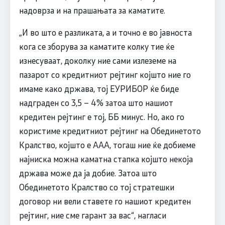
надоврза и на прашањата за каматите.
„И во што е разликата, а и точно е во јавноста
кога се зборува за каматите колку тие ќе
изнесуваат, доколку ние сами излеземе на
пазарот со кредитниот рејтинг којшто ние го
имаме како држава, тој ЕУРИБОР ќе биде
надграден со 3,5 – 4% затоа што нашиот
кредитен рејтинг е тој, ББ минус. Но, ако го
користиме кредитниот рејтинг на Обединетото
Кралство, којшто е ААА, тогаш ние ќе добиеме
најниска можна каматна стапка којшто некоја
држава може да ја добие. Затоа што
Обединетото Кралство со тој стратешки
договор ни вели ставете го нашиот кредитен
рејтинг, ние сме гарант за вас“, нагласи