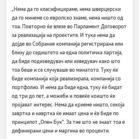
„Нема да го класифицираме, нема шверцерски
да го минеме со европско знаме, нема ништо од
тоа. Повторно ќе влезе во Парламент Договорот
за реализација на проектите. И тука нема да
дојде во Собрание компанија регистрирана или
близу до седиштето на една политичка партија,
да биде подизведувач или изведувач како што
тоа беше и се случуваше во минатото. Туку ќе
биде компанија која реализирала, компанија со
портфолио. И нема да биде една, туку ќе бидат
од три до пет, а можеби и повеќе коишто ќе
пројават интерес. Нема да криеме ништо, секоја
завртка и навртка ќе имаат цена и ќе биде по
принципот „Опен Бук“. За тие што не знаат тоа е
дефинирани цени и маргина во проценти.