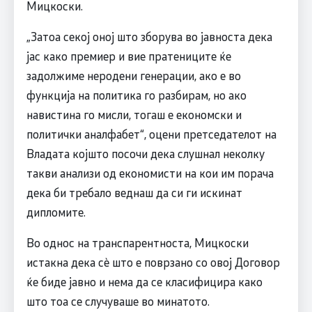
Мицкоски.
„Затоа секој оној што зборува во јавноста дека
јас како премиер и вие пратениците ќе
задолжиме неродени генерации, ако е во
функција на политика го разбирам, но ако
навистина го мисли, тогаш е економски и
политички аналфабет“, оцени претседателот на
Владата којшто посочи дека слушнал неколку
такви анализи од економисти на кои им порача
дека би требало веднаш да си ги искинат
дипломите.
Во однос на транспарентноста, Мицкоски
истакна дека сѐ што е поврзано со овој Договор
ќе биде јавно и нема да се класифицира како
што тоа се случуваше во минатото.