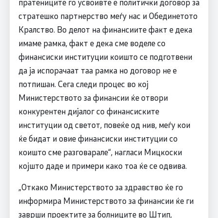
пратениците го усвоивте е политички договор за
стратешко партнерство меѓу нас и Обединетото
Кралство. Во делот на финансиите факт е дека
имаме рамка, факт е дека сме воделе со
финансиски институции коишто се подготвени
да ја испорачаат таа рамка но договор не е
потпишан. Сега следи процес во кој
Министерството за финансии ќе отвори
конкурентен дијалог со финансиските
институции од светот, повеќе од нив, меѓу кои
ќе бидат и овие финансиски институции со
коишто сме разговарале“, нагласи Мицкоски
којшто даде и примери како тоа ќе се одвива.
„Откако Министерството за здравство ќе го
информира Министерството за финансии ќе ги
заврши проектите за болниците во Штип,