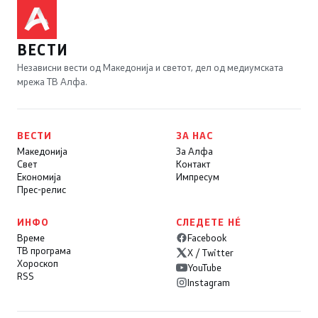
ВЕСТИ
Независни вести од Македонија и светот, дел од медиумската
мрежа ТВ Алфа.
ВЕСТИ
ЗА НАС
Македонија
За Алфа
Свет
Контакт
Економија
Импресум
Прес-релис
ИНФО
СЛЕДЕТЕ НÉ
Време
Facebook
ТВ програма
X / Twitter
Хороскоп
YouTube
RSS
Instagram