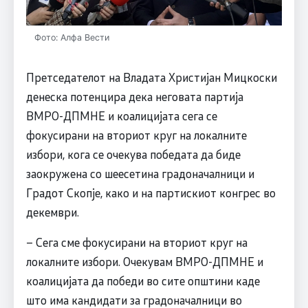
Фото: Алфа Вести
Претседателот на Владата Христијан Мицкоски
денеска потенцира дека неговата партија
ВМРО-ДПМНЕ и коалицијата сега се
фокусирани на вториот круг на локалните
избори, кога се очекува победата да биде
заокружена со шеесетина градоначалници и
Градот Скопје, како и на партискиот конгрес во
декември.
– Сега сме фокусирани на вториот круг на
локалните избори. Очекувам ВМРО-ДПМНЕ и
коалицијата да победи во сите општини каде
што има кандидати за градоначалници во