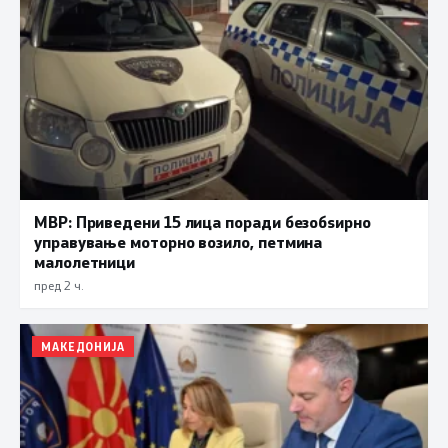
МВР: Приведени 15 лица поради безобѕирно
управување моторно возило, петмина
малолетници
пред 2 ч.
МАКЕДОНИЈА