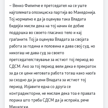
– Венко Филипче е претседател на се уште
најголемата опозициска партија во Македонија.
Тој нормално е да ја оценува така Владата
бидејќи мисли дека на тој начин ќе добие
поддршка во своето гласачко тело и кај
граѓаните. Тој ја оценува Владата за својата
работа за година и половина и дава свој суд, но
никогаш не дава суд за своето
претседателствување за истиот тој период во
СДСМ. Ако за тој период вели дека е прекраток
за да се цени неговата работа тогаш како наоѓа
за сходно да ја цени Владата за истиот тој
период. Изјавите една со друга се
контрадикторни, не мислам дека тоа е правата
порака што треба СДСМ да ја испраќа, рече
Мицкоски.