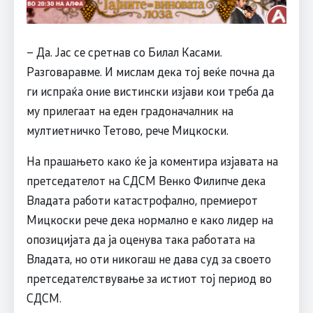
– Да. Јас се сретнав со Билал Касами.
Разговаравме. И мислам дека тој веќе почна да
ги испраќа оние вистински изјави кои треба да
му прилегаат на еден градоначалник на
мултиетничко Тетово, рече Мицкоски.
На прашањето како ќе ја коментира изјавата на
претседателот на СДСМ Венко Филипче дека
Владата работи катастрофално, премиерот
Мицкоски рече дека нормално е како лидер на
опозицијата да ја оценува така работата на
Владата, но оти никогаш не дава суд за своето
претседателствување за истиот тој период во
СДСМ.