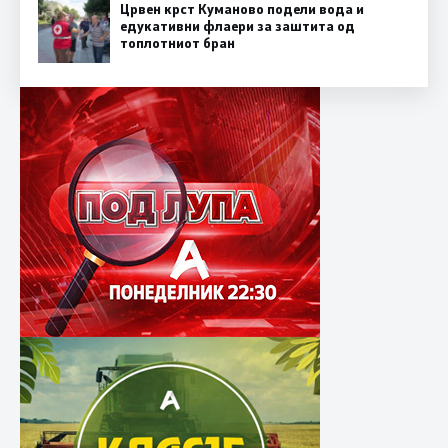
Црвен крст Куманово подели вода и
едукативни флаери за заштита од
топлотниот бран