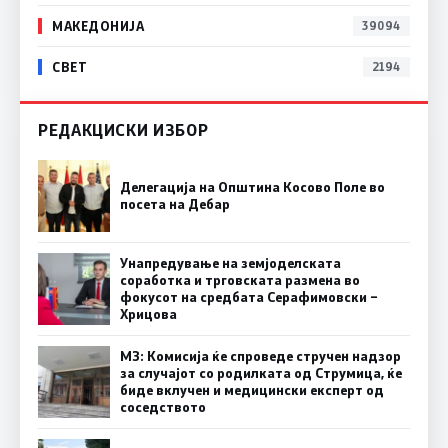
МАКЕДОНИЈА
39094
СВЕТ
2194
РЕДАКЦИСКИ ИЗБОР
Делегација на Општина Косово Поле во
посета на Дебар
Унапредување на земјоделската
соработка и трговската размена во
фокусот на средбата Серафимовски –
Хрицова
МЗ: Комисија ќе спроведе стручен надзор
за случајот со родилката од Струмица, ќе
биде вклучен и медицински експерт од
соседството