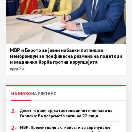
МВР и Бирото за јавни набавки потпишаа
меморандум за поефикасна размена на податоци
и заедничка борба против корупцијата
пред 2 ч.
НАЈНОВО
НАЈЧИТАНО
2
Десет години од катастрофалните поплави во
Ч
Скопско: Во невремето загинаа 22 лица
2
МВР: Превентивни активности за спречување
Ч