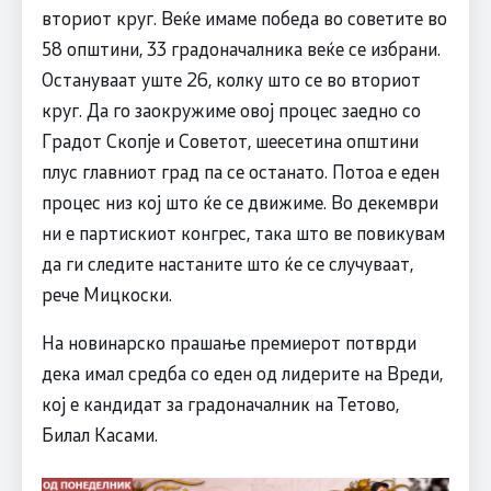
вториот круг. Веќе имаме победа во советите во
58 општини, 33 градоначалника веќе се избрани.
Остануваат уште 26, колку што се во вториот
круг. Да го заокружиме овој процес заедно со
Градот Скопје и Советот, шеесетина општини
плус главниот град па се останато. Потоа е еден
процес низ кој што ќе се движиме. Во декември
ни е партискиот конгрес, така што ве повикувам
да ги следите настаните што ќе се случуваат,
рече Мицкоски.
На новинарско прашање премиерот потврди
дека имал средба со еден од лидерите на Вреди,
кој е кандидат за градоначалник на Тетово,
Билал Касами.