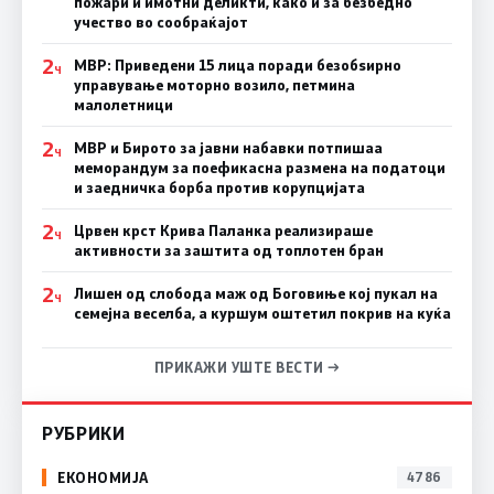
пожари и имотни деликти, како и за безбедно
учество во сообраќајот
2
МВР: Приведени 15 лица поради безобѕирно
Ч
управување моторно возило, петмина
малолетници
2
МВР и Бирото за јавни набавки потпишаа
Ч
меморандум за поефикасна размена на податоци
и заедничка борба против корупцијата
2
Црвен крст Крива Паланка реализираше
Ч
активности за заштита од топлотен бран
2
Лишен од слобода маж од Боговиње кој пукал на
Ч
семејна веселба, а куршум оштетил покрив на куќа
ПРИКАЖИ УШТЕ ВЕСТИ →
РУБРИКИ
ЕКОНОМИЈА
4786