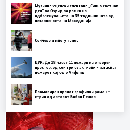
Музичко-сценски спектакл „Силно светнал
ден“ во Охрид во рамки на
одбележувањето на 35-годишнината од
независноста на Македонија
Сончево и многу топло
ЦУК: До 18 часот 11 пожари на отворен
простор, од кои три се активни – изгаснат
пожарот кај село Чифлик
Промовиран првиот графички роман –
стрип од авторот Бобан Пешов