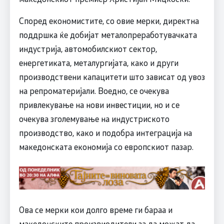
Според економистите, со овие мерки, директна
поддршка ќе добијат металопреработувачката
индустрија, автомобилскиот сектор,
енергетиката, металургијата, како и други
производствени капацитети што зависат од увоз
на репроматеријали. Воедно, се очекува
привлекување на нови инвестиции, но и се
очекува зголемување на индустриското
производство, како и подобра интеграција на
македонската економија со европскиот пазар.
Ова се мерки кои долго време ги бараа и
македонските произвиодители за да можат да