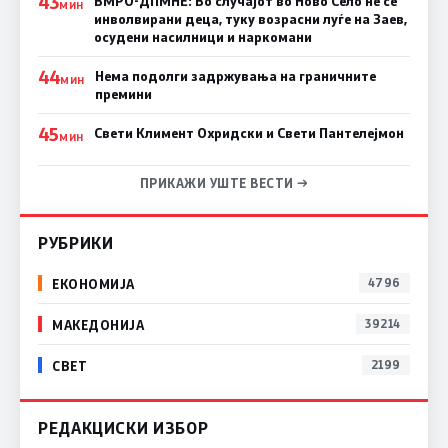
43
ВМРО-ДПМНЕ: Во случајот во Ново Село не се
МИН
инволвирани деца, туку возрасни луѓе на Заев,
осудени насилници и наркомани
44
Нема подолги задржувања на граничните
МИН
премини
45
Свети Климент Охридски и Свети Пантелејмон
МИН
ПРИКАЖИ УШТЕ ВЕСТИ →
РУБРИКИ
ЕКОНОМИЈА
4796
МАКЕДОНИЈА
39214
СВЕТ
2199
РЕДАКЦИСКИ ИЗБОР