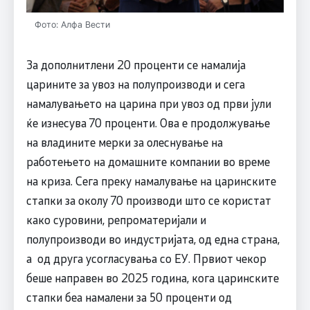
Фото: Алфа Вести
За дополнитлени 20 проценти се намалија
царините за увоз на полупроизводи и сега
намалувањето на царина при увоз од први јули
ќе изнесува 70 проценти. Ова е продолжување
на владините мерки за олеснување на
работењето на домашните компании во време
на криза. Сега преку намалување на царинските
стапки за околу 70 производи што се користат
како суровини, репроматеријали и
полупроизводи во индустријата, од една страна,
а од друга усогласувања со ЕУ. Првиот чекор
беше направен во 2025 година, кога царинските
стапки беа намалени за 50 проценти од