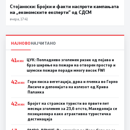
Стојаноски: Бројки и факти наспроти кампањата
на „економските експерти“ од СДСM
вчера, 17:41
НАЈНОВО
НАЈЧИТАНО
41
ЦУК: Попладнево зголемен ризик од појава и
МИН
брзо ширење на пожари на отворен простор и
шумски пожари поради многу висок FWI
42
Гори ниска вегетација, дрва и пченка во Горно
МИН
Лисиче и депонијата на излезот од Крива
Паланка
42
Бројот на странски туристи во првите пет
МИН
месеци зголемен за 23,6 отсто, Македонија се
позиционира како атрактивна туристичка
дестинација