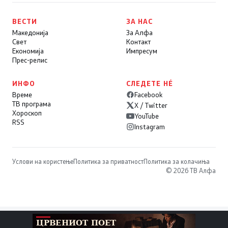
ВЕСТИ
ЗА НАС
Македонија
За Алфа
Свет
Контакт
Економија
Импресум
Прес-релис
ИНФО
СЛЕДЕТЕ НÉ
Време
Facebook
ТВ програма
X / Twitter
Хороскоп
YouTube
RSS
Instagram
Услови на користење
Политика за приватност
Политика за колачиња
© 2026 ТВ Алфа