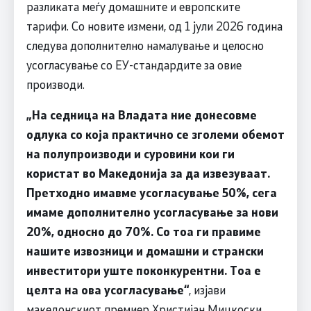
разликата меѓу домашните и европските
тарифи. Со новите измени, од 1 јули 2026 година
следува дополнително намалување и целосно
усогласување со ЕУ-стандардите за овие
производи.
„На седница на Владата ние донесовме
одлука со која практично се зголеми обемот
на полупроизводи и суровини кои ги
користат во Македонија за да извезуваат.
Претходно имавме усогласување 50%, сега
имаме дополнително усогласување за нови
20%, односно до 70%. Со тоа ги правиме
нашите извозници и домашни и странски
инвеститори уште поконкурентни. Тоа е
целта на ова усогласување“
, изјави
македонскиот премиер Христијан Мицкоски.