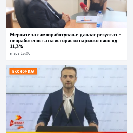
Мерките за самовработување даваат резултат –
невработеноста на историски најниско ниво од
11,3%
вчера, 18:06
ЕКОНОМИЈА