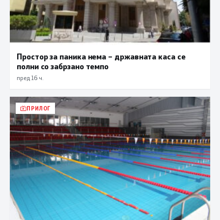
Простор за паника нема – државната каса се
полни со забрзано темпо
пред 16 ч.
ПРИЛОГ