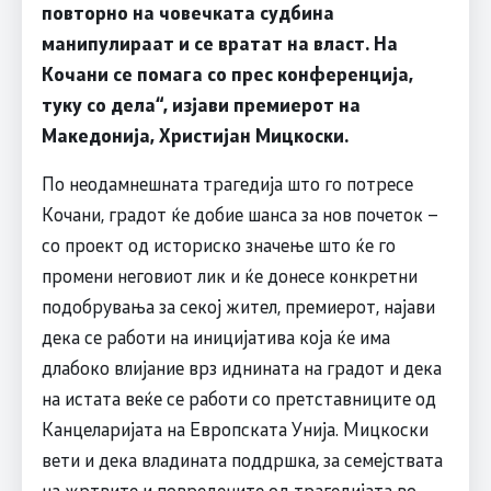
повторно на човечката судбина
манипулираат и се вратат на власт. На
Кочани се помага со прес конференција,
туку со дела“, изјави премиерот на
Македонија, Христијан Мицкоски.
По неодамнешната трагедија што го потресе
Кочани, градот ќе добие шанса за нов почеток –
со проект од историско значење што ќе го
промени неговиот лик и ќе донесе конкретни
подобрувања за секој жител, премиерот, најави
дека се работи на иницијатива која ќе има
длабоко влијание врз иднината на градот и дека
на истата веќе се работи со претставниците од
Канцеларијата на Европската Унија. Мицкоски
вети и дека владината поддршка, за семејствата
на жртвите и повредените од трагедијата во