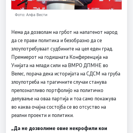
Фото: Алфа Вести
Нема да дозволам на грбот на напатенот народ
да се прави политика и безобразно да се
злоупотребуваат судбините на цел еден град.
Премиерот на годишната Конференција на
Унијата на млади сили на ВМРО ДПМНЕ во
Велес, порача дека историјата на СДСМ на груба
злоупотреба на трагичните случаи станува
препознатливо портфолијо на политичко
делување на оваа партија и тоа само покажува
во каква очајна состојба се во отсуство на
реални проекти и политики.
„Да не дозволиме овие некрофили кои