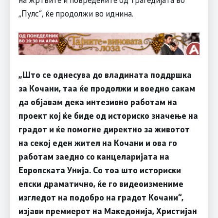
„Пулс“, ќе продолжи во иднина.
„Што се однесува до владината поддршка
за Кочани, таа ќе продолжи и воедно сакам
да објавам дека интезивно работам на
проект кој ќе биде од историско значење на
градот и ќе помогне директно за животот
на секој еден жител на Кочани и ова го
работам заедно со канцеларијата на
Европската Унија. Со тоа што историски
епски драматично, ќе го видеоизмениме
изгледот на подобро на градот Кочани“,
изјави премиерот на Македонија, Христијан