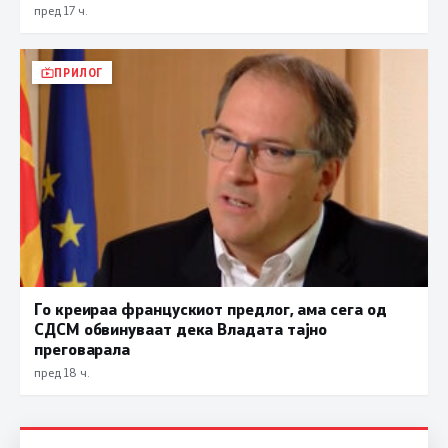
пред 17 ч.
ПРИЛОГ
Го креираа францускиот предлог, ама сега од
СДСМ обвинуваат дека Владата тајно
преговарала
пред 18 ч.