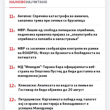
НАЈНОВО
НАЈЧИТАНО
11
Ангелов: Спречена катастрофа во виничко,
Ч
запалена трева при сечење со брусилица
11
МВР: Лишен од слобода полициски службеник,
Ч
поднесена кривична пријава за „злоупотреба на
службената положба и овластување”
11
МВР со засилени сообраќајни контроли во рамки
Ч
на ROADPOL: Фокус на брзината и безбедноста на
патиштата
11
МД “Илинден“-Тирана бара официјалната веб-
Ч
страна на Општина Пустец да биде достапна и на
македонски јазик
12
Клековски: Анализата на водата за пиење во
Ч
Гостивар ќе биде објавена до 20 август
12
Петрушевски: Најголемата победа над талогот
Ч
кој се храни со хистерија и безнадежност е
успешна Македонија