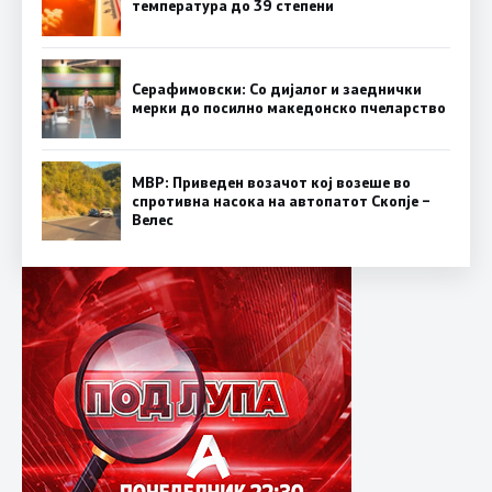
температура до 39 степени
Серафимовски: Со дијалог и заеднички
мерки до посилно македонско пчеларство
МВР: Приведен возачот кој возеше во
спротивна насока на автопатот Скопје –
Велес