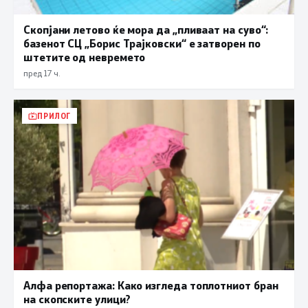
Скопјани летово ќе мора да „пливаат на суво“:
базенот СЦ „Борис Трајковски“ е затворен по
штетите од невремето
пред 17 ч.
ПРИЛОГ
Алфа репортажа: Како изгледа топлотниот бран
на скопските улици?