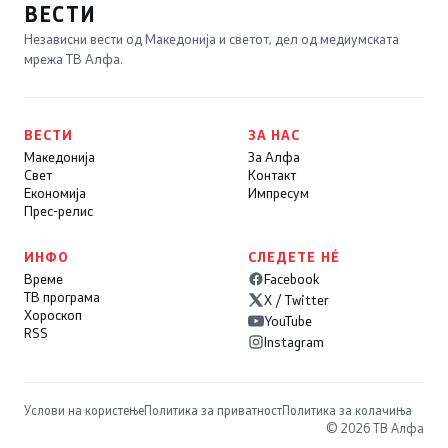
ВЕСТИ
Независни вести од Македонија и светот, дел од медиумската
мрежа ТВ Алфа.
ВЕСТИ
ЗА НАС
Македонија
За Алфа
Свет
Контакт
Економија
Импресум
Прес-релис
ИНФО
СЛЕДЕТЕ НÉ
Време
Facebook
ТВ програма
X / Twitter
Хороскоп
YouTube
RSS
Instagram
Услови на користење
Политика за приватност
Политика за колачиња
© 2026 ТВ Алфа