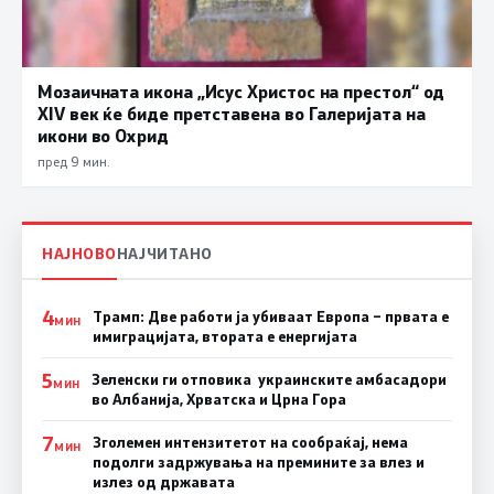
Мозаичната икона „Исус Христос на престол“ од
XIV век ќе биде претставена во Галеријата на
икони во Охрид
пред 9 мин.
НАЈНОВО
НАЈЧИТАНО
4
Трамп: Две работи ја убиваат Европа – првата е
МИН
имиграцијата, втората е енергијата
5
Зеленски ги отповика украинските амбасадори
МИН
во Албанија, Хрватска и Црна Гора
7
Зголемен интензитетот на сообраќај, нема
МИН
подолги задржувања на премините за влез и
излез од државата