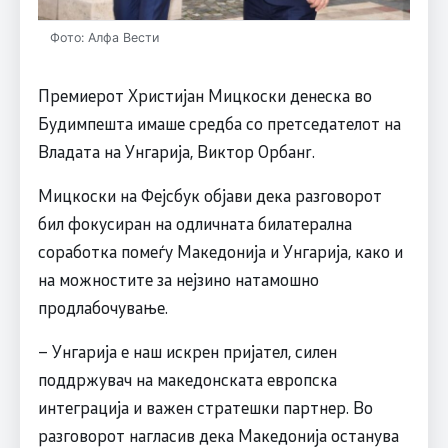
Фото: Алфа Вести
Премиерот Христијан Мицкоски денеска во
Будимпешта имаше средба со претседателот на
Владата на Унгарија, Виктор Орбанr.
Мицкоски на Фејсбук објави дека разговорот
бил фокусиран на одличната билатерална
соработка помеѓу Македонија и Унгарија, како и
на можностите за нејзино натамошно
продлабочување.
– Унгарија е наш искрен пријател, силен
поддржувач на македонската европска
интеграција и важен стратешки партнер. Во
разговорот нагласив дека Македонија останува