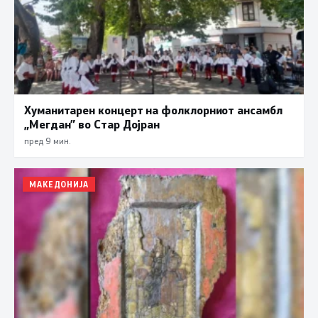
Хуманитарен концерт на фолклорниот ансамбл
„Мегдан” во Стар Дојран
пред 9 мин.
МАКЕДОНИЈА