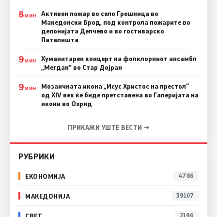
8
Активен пожар во село Грешница во
МИН
Македонски Брод, под контрола пожарите во
депонијата Делчево и во гостиварско
Паталишта
9
Хуманитарен концерт на фолклорниот ансамбл
МИН
„Мегдан” во Стар Дојран
9
Мозаичната икона „Исус Христос на престол“
МИН
од XIV век ќе биде претставена во Галеријата на
икони во Охрид
ПРИКАЖИ УШТЕ ВЕСТИ →
РУБРИКИ
ЕКОНОМИЈА
4786
МАКЕДОНИЈА
39107
СВЕТ
2196