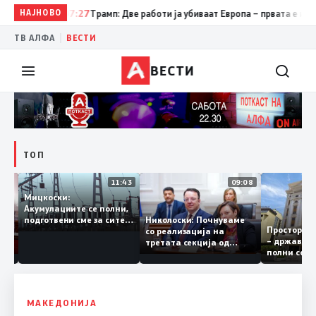
НАЈНОВО
07:27
Трамп: Две работи ја убиваат Европа – првата е имиграци
|
ТВ АЛФА
ВЕСТИ
ВЕСТИ
ТОП
12:03
11:43
09:08
Мицкоски:
Акумулациите се полни,
рант
Николоски: Почнуваме
подготвени сме за сите
Простор
ра за
со реализација на
ризици, не размислување
– држав
ја
третата секција од
за поскапување на
полни с
железничкиот Коридор
струјата
8, Македонија станува
раскрсница на Балканот
МАКЕДОНИЈА