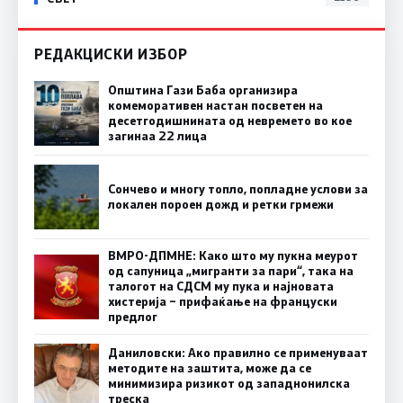
РЕДАКЦИСКИ ИЗБОР
Општина Гази Баба организира
комеморативен настан посветен на
десетгодишнината од невремето во кое
загинаа 22 лица
Сончево и многу топло, попладне услови за
локален пороен дожд и ретки грмежи
ВМРО-ДПМНЕ: Како што му пукна меурот
од сапуница „мигранти за пари“, така на
талогот на СДСМ му пука и најновата
хистерија – прифаќање на француски
предлог
Даниловски: Ако правилно се применуваат
методите на заштита, може да се
минимизира ризикот од западнонилска
треска