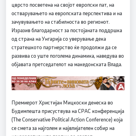
цврсто посветена на својот европски пат, на
остварувањето на европската перспектива и на
зачувувањето на стабилноста во регионот.
Изразив благодарност за постојаната поддршка
од страна на Унгарија со уверување дека
стратешкото партнерство ќе продолжи да се
развива со уште поголема динамика, наведува во
објавата претседателот на македонската Влада.
Премиерот Христијан Мицкоски денеска во
Будимпешта присуствува на СРАС конференција
(The Conservative Political Action Conference) која
се смета за најголем и највлијателен собир на