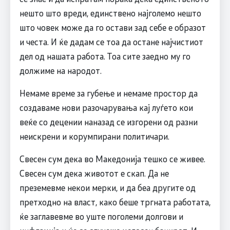
нешто што вреди, единствено најголемо нешто
што човек може да го остави зад себе е образот
и честа. И ќе дадам се тоа да остане најчистиот
дел од нашата работа. Тоа сите заедно му го
должиме на народот.
Немаме време за губење и немаме простор да
создаваме нови разочарувања кај луѓето кои
веќе со децении наназад се изгорени од разни
неискрени и корумпирани политичари.
Свесен сум дека во Македонија тешко се живее.
Свесен сум дека животот е скап. Да не
преземевме некои мерки, и да беа другите од
претходно на власт, како беше тргната работата,
ќе заглавевме во уште поголеми долгови и