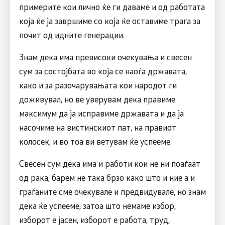
примерите кои лично ќе ги даваме и од работата
која ќе ја завршиме со која ќе оставиме трага за
почит од идните генерации.
Знам дека има превисоки очекувања и свесен
сум за состојбата во која се наоѓа државата,
како и за разочарувањата кои народот ги
доживувал, но ве уверувам дека правиме
максимум да ја исправиме државата и да ја
насочиме на вистинскиот пат, на правиот
колосек, и во тоа ви ветувам ќе успееме.
Свесен сум дека има и работи кои не ни поаѓаат
од рака, барем не така брзо како што и ние а и
граѓаните сме очекувале и предвидувале, но знам
дека ќе успееме, затоа што немаме избор,
изборот е јасен, изборот е работа, труд,