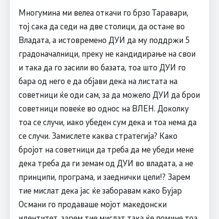
Многумина ми велеа откачи го брзо Таравари,
тој сака да седи на две столици, да остане во
Владата, а истовремено ДУИ да му поддржи 5
градоначалници, преку не кандидирање на свои
и така да го засили во базата, тоа што ДУИ го
бара од него е да објави дека на листата на
советници ќе оди сам, за да можело ДУИ да брои
советници повеќе во однос на ВЛЕН. Доколку
тоа се случи, иако убеден сум дека и тоа нема да
се случи. Замислете каква стратегија? Како
бројот на советници да треба да ме убеди мене
дека треба да ги земам од ДУИ во владата, а не
принципи, програма, и заеднички цели!? Зарем
тие мислат дека јас ќе заборавам како Бујар
Османи го продаваше мојот македонски
идентитет, зарем тие мислат така ќе помине тоа.