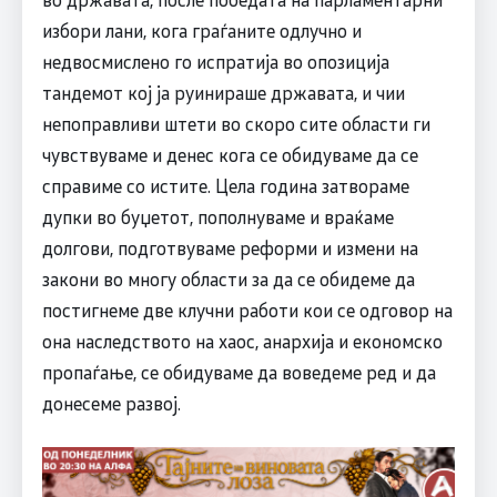
избори лани, кога граѓаните одлучно и
недвосмислено го испратија во опозиција
тандемот кој ја руинираше државата, и чии
непоправливи штети во скоро сите области ги
чувствуваме и денес кога се обидуваме да се
справиме со истите. Цела година затвораме
дупки во буџетот, пополнуваме и враќаме
долгови, подготвуваме реформи и измени на
закони во многу области за да се обидеме да
постигнеме две клучни работи кои се одговор на
она наследството на хаос, анархија и економско
пропаѓање, се обидуваме да воведеме ред и да
донесеме развој.