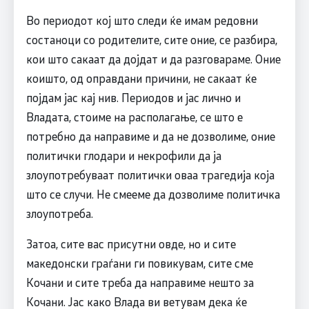
Во периодот кој што следи ќе имам редовни
состаноци со родителите, сите оние, се разбира,
кои што сакаат да дојдат и да разговараме. Оние
коишто, од оправдани причини, не сакаат ќе
појдам јас кај нив. Периодов и јас лично и
Владата, стоиме на располагање, се што е
потребно да направиме и да не дозволиме, оние
политички глодари и некрофили да ја
злоупотребуваат политички оваа трагедија која
што се случи. Не смееме да дозволиме политичка
злоупотреба.
Затоа, сите вас присутни овде, но и сите
македонски граѓани ги повикувам, сите сме
Кочани и сите треба да направиме нешто за
Кочани. Јас како Влада ви ветувам дека ќе