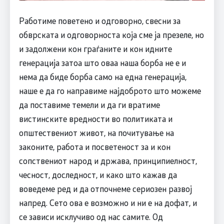
Работиме поветено и одговорно, свесни за
обврската и одговорноста која сме ја презеле, но
и задолжени кон граѓаните и кон идните
генерација затоа што оваа наша борба не е и
нема да биде борба само на една генерација,
наше е да го направиме најдоброто што можеме
да поставиме темели и да ги вратиме
вистинските вредности во политиката и
општествениот живот, на почитување на
законите, работа и посветеност за и кон
сопствениот народ и држава, принципиелност,
чесност, доследност, и како што кажав да
воведеме ред и да отпочнеме сериозен развој
напред. Сето ова е возможно и ни е на дофат, и
се зависи исклучиво од нас самите. Од