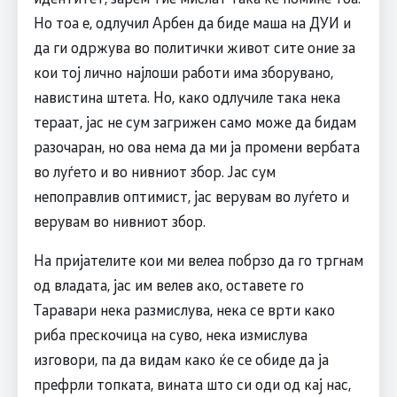
Но тоа е, одлучил Арбен да биде маша на ДУИ и
да ги одржува во политички живот сите оние за
кои тој лично најлоши работи има зборувано,
навистина штета. Но, како одлучиле така нека
тераат, јас не сум загрижен само може да бидам
разочаран, но ова нема да ми ја промени вербата
во луѓето и во нивниот збор. Јас сум
непоправлив оптимист, јас верувам во луѓето и
верувам во нивниот збор.
На пријателите кои ми велеа побрзо да го тргнам
од владата, јас им велев ако, оставете го
Таравари нека размислува, нека се врти како
риба прескочица на суво, нека измислува
изговори, па да видам како ќе се обиде да ја
префрли топката, вината што си оди од кај нас,