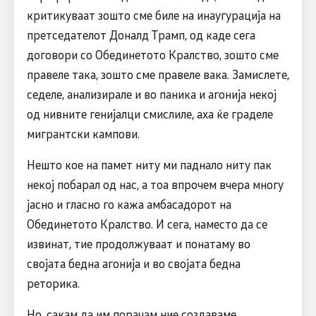
критикуваат зошто сме биле на инаугурација на
претседателот Доналд Трамп, од каде сега
договори со Обединетото Кралство, зошто сме
правеле така, зошто сме правеле вака. Замислете,
седеле, анализирале и во паника и агонија некој
од нивните генијалци смислиле, аха ќе граделе
мигрантски кампови.
Нешто кое на памет ниту ми паднало ниту пак
некој побарал од нас, а тоа впрочем вчера многу
јасно и гласно го кажа амбасадорот на
Обединетото Кралство. И сега, наместо да се
извинат, тие продолжуваат и понатаму во
својата бедна агонија и во својата бедна
реторика.
Но, сакам да им порачам ние создаваме