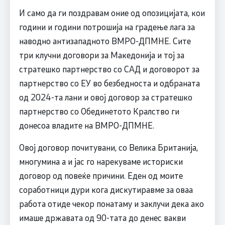
И само да ги поздравам оние од опозицијата, кои
години и години потрошија на градење лага за
наводно антизападното ВМРО-ДПМНЕ. Сите
три клучни договори за Македонија и тој за
стратешко партнерство со САД и договорот за
партнерство со ЕУ во безбедноста и одбраната
од 2024-та лани и овој договор за стратешко
партнерство со Обединетото Кралство ги
донесоа владите на ВМРО-ДПМНЕ.
Овој договор почитувани, со Велика Британија,
многумина а и јас го нарекуваме историски
договор од повеќе причини. Еден од моите
соработници дури кога дискутиравме за оваа
работа отиде чекор понатаму и заклучи дека ако
имаше државата од 90-тата до денес вакви