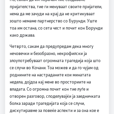
пријателства, тие ги менуваат своите пријатели,
нема да ме зачуди на крај да не критикуваат
зошто немаме партнерство со Бурунди. Уште
тоа им остана, со сета чест и почит кон Борунди
како држава.
Четврто, сакам да предупредам дека многу
нечовечки и безобразно, некрофилски ја
злоупотребуваат огромната трагедија која што
се случи во Кочани. Тоа можев и да го чујам од
роднините на настраданите кои минатата
недела, дојдоа кај мене во просториите на
владата. Со огромна почит кон тие луѓе и
отворен разговор, споделувајќи ја заедничката
болка заради трагедијата која се случи,
дискутиравме за повеќе аспекти и за она кое е