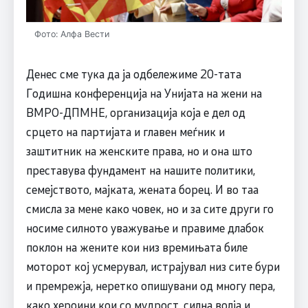
Фото: Алфа Вести
Денес сме тука да ја одбележиме 20-тата
Годишна конференција на Унијата на жени на
ВМРО-ДПМНЕ, организација која е дел од
срцето на партијата и главен меѓник и
заштитник на женските права, но и она што
преставува фундамент на нашите политики,
семејството, мајката, жената борец. И во таа
смисла за мене како човек, но и за сите други го
носиме силното уважување и правиме длабок
поклон на жените кои низ времињата биле
моторот кој усмерувал, истрајувал низ сите бури
и премрежја, неретко опишувани од многу пера,
како хероини кои со мудрост, силна волја и