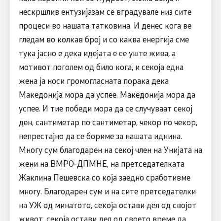
нескршлив ентузијазам се вградувале низ сите
процеси во нашата татковина. И денес кога ве
гледам во колкав број и со каква енергија сме
тука јасно е дека идејата е се уште жива, а
мотивот поголем од било кога, и секоја една
жена ја носи громогласната порака дека
Македонија мора да успее. Македонија мора да
успее. И тие победи мора да се случуваат секој
ден, сантиметар по сантиметар, чекор по чекор,
непрестајно да се бориме за нашата иднина.
Многу сум благодарен на секој член на Унијата на
жени на ВМРО-ДПМНЕ, на претседателката
Жаклина Пешевска со која заедно сработивме
многу. Благодарен сум и на сите претседателки
на УЖ од минатото, секоја остави дел од својот
живот, секоја остави дел од своето време да