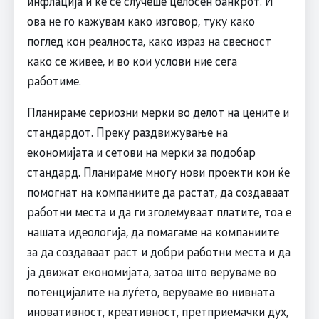
инфлација и ќе се случеше целосен банкрот. И
ова не го кажувам како изговор, туку како
поглед кон реалноста, како израз на свесност
како се живее, и во кои услови ние сега
работиме.
Планираме сериозни мерки во делот на цените и
стандардот. Преку раздвижување на
економијата и сетови на мерки за подобар
стандард. Планираме многу нови проекти кои ќе
помогнат на компаниите да растат, да создаваат
работни места и да ги зголемуваат платите, тоа е
нашата идеологија, да помагаме на компаниите
за да создаваат раст и добри работни места и да
ја движат економијата, затоа што веруваме во
потенцијалите на луѓето, веруваме во нивната
иновативност, креативност, претприемачки дух,