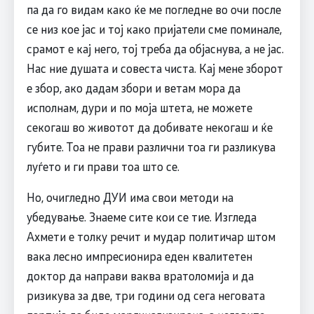
па да го видам како ќе ме погледне во очи после
се низ кое јас и тој како пријатели сме поминале,
срамот е кај него, тој треба да објаснува, а не јас.
Нас ние душата и совеста чиста. Кај мене зборот
е збор, ако дадам збори и ветам мора да
исполнам, дури и по моја штета, не можете
секогаш во животот да добивате некогаш и ќе
губите. Тоа не прави различни тоа ги разликува
луѓето и ги прави тоа што се.
Но, очигледно ДУИ има свои методи на
убедување. Знаеме сите кои се тие. Изгледа
Ахмети е толку речит и мудар политичар штом
вака лесно импресионира еден квалитетен
доктор да направи ваква вратоломија и да
ризикува за две, три години од сега неговата