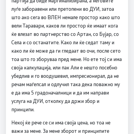
партија да биде маргинализирана, а неговите
луѓе заборавени или претопени во ДУИ, затоа
што ако сега во ВЛЕН немале простор како што
вели Таравари, каков ли простор ќе имаат кога
ќе влезат во партнерство со Артан, со Бујар, со
Села и со останатите. Како ли ќе седат таму и
како ли ќе може да ги гледаат во очи, после сето
тоа што го зборуваа пред мене. Но ете тој си има
своја калкулација, или пак Али е нешто посебно
убедлив и го воодушевил, импресионирал, да не
речам маѓепсал и одлучил така дека поважно му
е да има 5 градоначалници и да им направи
услуга на ДУИ, отколку да држи збор и
принципи.
Некој ќе рече се си има своја цена, но тоа не
важи за мене. За мене зборот и принципите