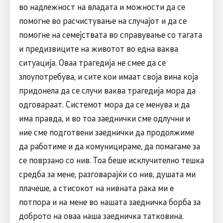
во надлежност на владата и можности да се
помогне во расчистување на случајот и да се
помогне на семејствата во справување со тагата
и предизвиците на животот во една ваква
ситуација. Оваа трагедија не смее да се
злоупотребува, и сите кои имаат своја вина која
придонела да се случи ваква трагедија мора да
одговараат. Системот мора да се менува и да
има правда, и во тоа заеднички сме одлучни и
ние сме подготвени заеднички да продолжиме
да работиме и да комуницираме, да помагаме за
се поврзано со нив. Тоа беше исклучително тешка
средба за мене, разговарајќи со нив, душата ми
плачеше, а стисокот на нивната рака ми е
потпора и на мене во нашата заедничка борба за
доброто на оваа наша заедничка татковина.