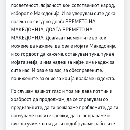
посветеност, лојалност кон сопствениот народ,
изборот е Македонија. И ве уверувам сите дека
полека но сигурно доаѓа ВРЕМЕТО НА
МАКЕДОНИЈА, ДОАЃА ВРЕМЕТО НА
МАКЕДОНИЈА. Доаѓааат моментите во кои
можеме да кажеме, да, ова е мојата Македонија,
и со гордост да кажеме, останувам тука, тука е
мојата земја, и има надеж за нејзе, има надеж за
сите нас! И ова е за вас, за обесправените,
понижените, за оние за кои ја враќаме надежта.
Го слушам вашиот глас и тоа ми дава поттик и
храброст да продолжам, да се справувам со
предизвиците, да ги решаваме проблемите, да ги
воочуваме нашите грешки, да се поправаме и
ние, да учиме, но и да ги подобруваме работите.