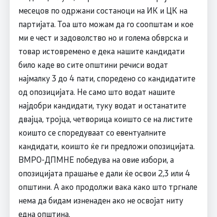
месецов по одржани состаноци на ИК и ЦК на
партијата. Тоа што можам да го соопштам и кое
ми е чест и задоволство но и голема обврска и
товар истовремено е дека нашите кандидати
било каде во сите општини речиси водат
најмалку 3 до 4 пати, споредено со кандидатите
од опозицијата. Не само што водат нашите
најдобри кандидати, туку водат и останатите
двајца, тројца, четворица коишто се на листите
коишто се споредуваат со евентуалните
кандидати, коишто ќе ги предложи опозицијата.
ВМРО-ДПМНЕ победува на овие избори, а
опозицијата прашање е дали ќе освои 2,3 или 4
општини. А ако продолжи вака како што тргнале
нема да бидам изненаден ако не освојат ниту
една општина.