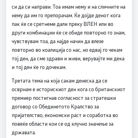
си да си направи. Тоа имам нему и на сличните на
нему да им го препорачам. Ќе дојде денот кога
пак ќе се сретнеме дали преку ВЛЕН или во
други комбинации ќе се обиде повторно го знам,
чувствувам тоа, да најде начин да влезе
повторно во коалиција со нас, но едвај го чекам
тој ден, да сме здрави и живи, верувајте ми дека
и тој ден ќе го дочекам.
Третата тема на која сакам денеска да се
осврнам е историскиот ден кога со британскиот
премиер постигнав согласност за стратешки
договор со Обединетото Кралство за
пријателство, економски раст и соработка во
повеќе области кои се од клучно значење за
државата.