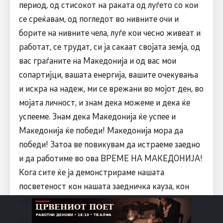
период, од стисокот на раката од луѓето со кои
се среќавам, од погледот во нивните очи и
борите на нивните чела, луѓе кои чесно живеат и
работат, се трудат, си ја сакаат својата земја, од
вас граѓаните на Македонија и од вас мои
сопартијци, вашата енергија, вашите очекувања
и искра на надеж, ми се врежани во мојот ден, во
мојата личност, и знам дека можеме и дека ќе
успееме. Знам дека Македонија ќе успее и
Македонија ќе победи! Македонија мора да
победи! Затоа ве повикувам да истраеме заедно
и да работиме во ова ВРЕМЕ НА МАКЕДОНИЈА!
Кога сите ќе ја демонстрираме нашата
посветеност кон нашата заедничка кауза, кон
нашата заедничка Македонија!
Да сте живи и здрави! Бог да ни ја благослови