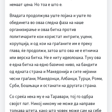
немаат цена. Но тоа е што е.
Владата продолжува уште појака и уште по
обединета во оваа следна фаза на наше
организирање и оваа битка против
политичарите кои користат интриги, уцени,
корупција, и од кои на граѓаните им е преку
глава, ќе продолжи, затоа што ова не е етничка
или верска битка. Не е ниту идеолошка. Туку ова
е една битка на едно базично ниво, на бандити
од едната страна и Македонија и сите нејзини
чесни граѓани, Македонци, Албанци, Турци, Роми,
Срби, Бошњаци и останати на другата страна.
Со среќа нека му е на Таравари, тој го одбра
својот пат. Никој никому не може да направи
толкава штета, како што човек може сам на себе