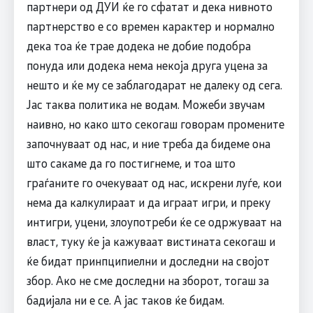
партнери од ДУИ ќе го сфатат и дека нивното
партнерство е со времен карактер и нормално
дека тоа ќе трае додека не добие подобра
понуда или додека нема некоја друга уцена за
нешто и ќе му се заблагодарат не далеку од сега.
Јас таква политика не водам. Можеби звучам
наивно, но како што секогаш говорам промените
започнуваат од нас, и ние треба да бидеме она
што сакаме да го постигнеме, и тоа што
граѓаните го очекуваат од нас, искрени луѓе, кои
нема да калкулираат и да играат игри, и преку
интигри, уцени, злоупотреби ќе се одржуваат на
власт, туку ќе ја кажуваат вистината секогаш и
ќе бидат принпципиелни и доследни на својот
збор. Ако не сме доследни на зборот, тогаш за
бадијала ни е се. А јас таков ќе бидам.