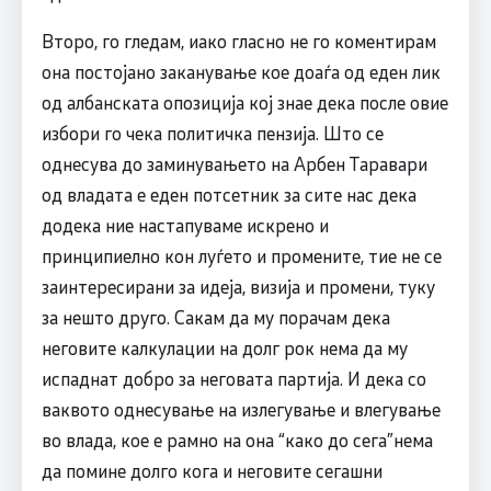
Второ, го гледам, иако гласно не го коментирам
она постојано заканување кое доаѓа од еден лик
од албанската опозиција кој знае дека после овие
избори го чека политичка пензија. Што се
однесува до заминувањето на Арбен Таравари
од владата е еден потсетник за сите нас дека
додека ние настапуваме искрено и
принципиелно кон луѓето и промените, тие не се
заинтересирани за идеја, визија и промени, туку
за нешто друго. Сакам да му порачам дека
неговите калкулации на долг рок нема да му
испаднат добро за неговата партија. И дека со
ваквото однесување на излегување и влегување
во влада, кое е рамно на она “како до сега”нема
да помине долго кога и неговите сегашни