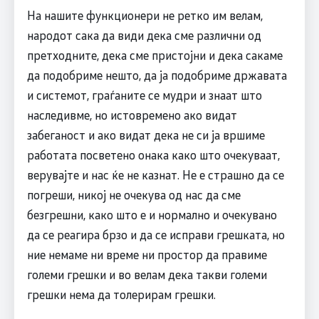
На нашите функционери не ретко им велам,
народот сака да види дека сме различни од
претходните, дека сме пристојни и дека сакаме
да подобриме нешто, да ја подобриме државата
и системот, граѓаните се мудри и знаат што
наследивме, но истовремено ако видат
забеганост и ако видат дека не си ја вршиме
работата посветено онака како што очекуваат,
верувајте и нас ќе не казнат. Не е страшно да се
погреши, никој не очекува од нас да сме
безгрешни, како што е и нормално и очекувано
да се реагира брзо и да се исправи грешката, но
ние немаме ни време ни простор да правиме
големи грешки и во велам дека такви големи
грешки нема да толерирам грешки.