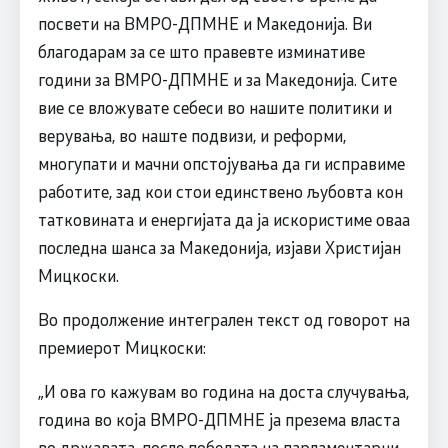
посвети на ВМРО-ДПМНЕ и Македонија. Ви
благодарам за се што правевте изминативе
години за ВМРО-ДПМНЕ и за Македонија. Сите
вие се вложувате себеси во нашите политики и
верувања, во наште подвизи, и реформи,
многупати и мачни опстојувања да ги исправиме
работите, зад кои стои единствено љубовта кон
татковината и енергијата да ја искористиме оваа
последна шанса за Македонија, изјави Христијан
Мицкоски.
Во продолжение интегрален текст од говорот на
премиерот Мицкоски:
„И ова го кажувам во година на доста случувања,
година во која ВМРО-ДПМНЕ ја презема власта
во државата, после победата на парламентарни