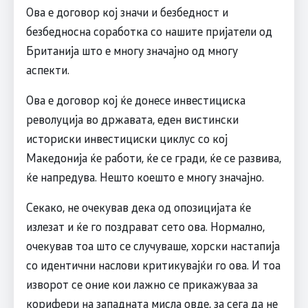
Ова е договор кој значи и безбедност и
безбедносна соработка со нашите пријатели од
Британија што е многу значајно од многу
аспекти.
Ова е договор кој ќе донесе инвестициска
револуција во државата, еден вистински
историски инвестициски циклус со кој
Македонија ќе работи, ќе се гради, ќе се развива,
ќе напредува. Нешто коешто е многу значајно.
Секако, не очекував дека од опозицијата ќе
излезат и ќе го поздрават сето ова. Нормално,
очекував тоа што се случуваше, хорски настапија
со идентични наслови критикувајќи го ова. И тоа
изворот се оние кои лажно се прикажуваа за
корифери на западната мисла овде, за сега да не