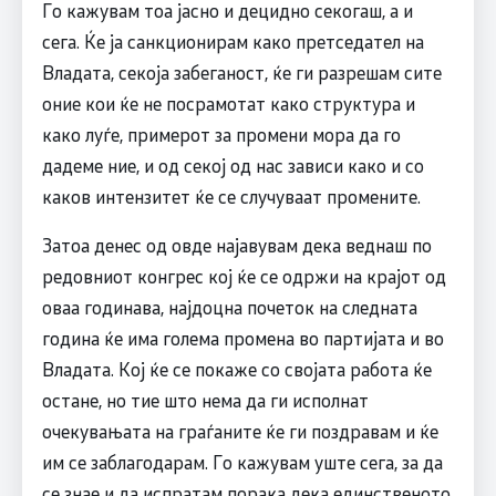
Го кажувам тоа јасно и децидно секогаш, а и
сега. Ќе ја санкционирам како претседател на
Владата, секоја забеганост, ќе ги разрешам сите
оние кои ќе не посрамотат како структура и
како луѓе, примерот за промени мора да го
дадеме ние, и од секој од нас зависи како и со
каков интензитет ќе се случуваат промените.
Затоа денес од овде најавувам дека веднаш по
редовниот конгрес кој ќе се одржи на крајот од
оваа годинава, најдоцна почеток на следната
година ќе има голема промена во партијата и во
Владата. Кој ќе се покаже со својата работа ќе
остане, но тие што нема да ги исполнат
очекувањата на граѓаните ќе ги поздравам и ќе
им се заблагодарам. Го кажувам уште сега, за да
се знае и да испратам порака дека единственото