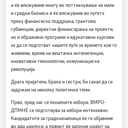
и ќе вложуваме многу во поттикнување на мали
и средни бизниси и ќе вложуваме во луѓето
преку финансиска поддршка, грантови,
субвенции, директни финансирања на проекти,
но и образовни програми и едукативни курсеви
за да се подготват нашите луѓе за времето кое го
живееме, време на вештачка интелигенции,
иновативни техонологии, комуникациска
револуција.
Драги пријатели, браќа и сестри, би сакал да се
задржам на неколку политички теми:
Прво, пред нас се локалните избори. ВМРО-
ДПМНЕ се подготвува за избори интензивно.
Кандидатите за градоначалници ќе ги објавиме
во два циклуси, а првиот ќе започне крајот на