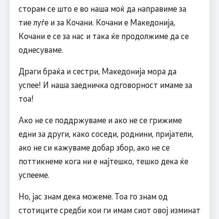
сторам се што е во наша моќ да направиме за
тие луѓе и за Кочани. Кочани е Македонија,
Кочани е се за нас и така ќе продолжиме да се
однесуваме.
Драги браќа и сестри, Македонија мора да
успее! И наша заедничка одговорност имаме за
тоа!
Ако не се поддржуваме и ако не се грижиме
едни за други, како соседи, роднини, пријатели,
ако не си кажуваме добар збор, ако не се
поттикнеме кога ни е најтешко, тешко дека ќе
успееме.
Но, јас знам дека можеме. Тоа го знам од
стотиците средби кои ги имам сиот овој изминат