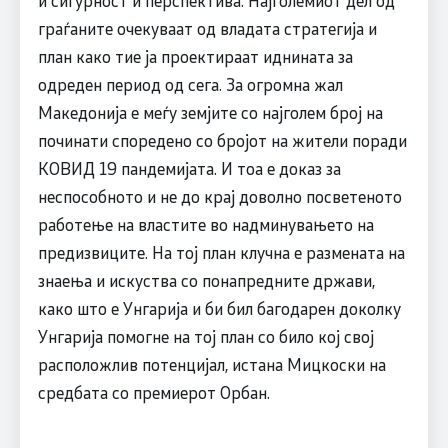
и сигурност и перспектива. Најголемиот дел од
граѓаните очекуваат од владата стратегија и
план како тие ја проектираат иднината за
одреден период од сега. За огромна жал
Македонија е меѓу земјите со најголем број на
починати споредено со бројот на жители поради
КОВИД 19 пандемијата. И тоа е доказ за
неспособното и не до крај доволно посветеното
работење на властите во надминувањето на
предизвиците. На тој план клучна е размената на
знаења и искуства со понапредните држави,
како што е Унгарија и би бил багодарен доколку
Унгарија помогне на тој план со било кој свој
расположлив потенцијал, истана Мицкоски на
средбата со премиерот Орбан.