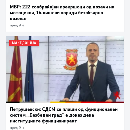
МВР: 222 сообраќајни прекршоци од возачи на
мотоцикли, 14 лишени поради безобѕирно
возење
пред 9 ч.
МАКЕДОНИЈА
Петрушевски: СДСМ се плаши од функционален
систем, „Безбеден град“ е доказ дека
институциите функционираат
пред 9 ч.