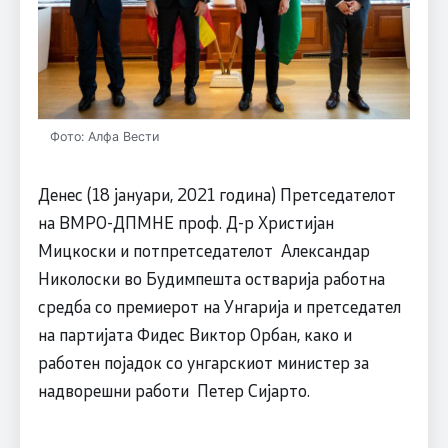
Фото: Алфа Вести
Денес (18 јануари, 2021 година) Претседателот
на ВМРО-ДПМНЕ проф. Д-р Христијан
Мицкоски и потпретседателот Александар
Николоски во Будимпешта остварија работна
средба со премиерот на Унгарија и претседател
на партијата Фидес Виктор Орбан, како и
работен појадок со унгарскиот министер за
надворешни работи Петер Сијарто.