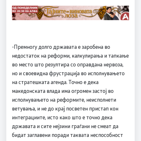
-Премногу долго државата е заробена во
недостаток на реформи, калкулирања и тапкање
во место што резултира со оправдана нервоза,
но и своевидна фрустрација во исполнувањето
на стратешката агенда. Точно е дека
македонската влада има огромeн застој во
исполнувањето на реформите, неисполнети
ветувања, и не до крај посветен пристап кон
интеграциите, исто како што е точно дека
државата и сите нејзини граѓани не смеат да
бидат заглавени поради таквата неспособност