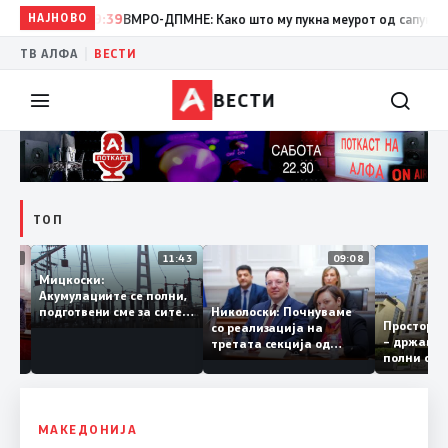
НАЈНОВО
19:39
ВМРО-ДПМНЕ: Како што му пукна меурот од сапуница „мигр
|
ТВ АЛФА
ВЕСТИ
ВЕСТИ
ТОП
12:03
11:43
09:08
Мицкоски:
Акумулациите се полни,
грант
Николоски: Почнуваме
подготвени сме за сите
Просто
ра за
со реализација на
ризици, не размислување
– држа
ија
третата секција од
за поскапување на
полни 
железничкиот Коридор
струјата
8, Македонија станува
раскрсница на Балканот
МАКЕДОНИЈА