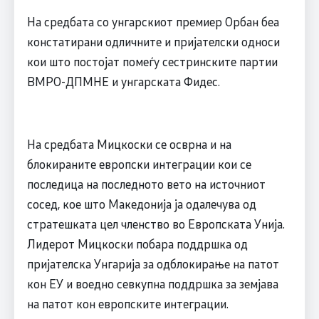
На средбата со унгарскиот премиер Орбан беа
констатирани одличните и пријателски односи
кои што постојат помеѓу сестринските партии
ВМРО-ДПМНЕ и унгарската Фидес.
На средбата Мицкоски се осврна и на
блокираните европски интеграции кои се
последица на последното вето на источниот
сосед, кое што Македонија ја одалечува од
стратешката цел членство во Европската Унија.
Лидерот Мицкоски побара поддршка од
пријателска Унгарија за одблокирање на патот
кон ЕУ и воедно севкупна поддршка за земјава
на патот кон европските интеграции.