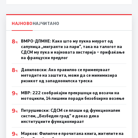
НАЈНОВО
НАЈЧИТАНО
8
ВМРО-ДПМНЕ: Како што му пукна меурот од
Ч
сапуница „мигранти за пари“, така на талогот на
СДСМ му пука и најновата хистерија – прифаќање
на француски предлог
8
Даниловски: Ако правилно се применуваат
Ч
методите на заштита, може да се минимизира
ризикот од западнонилска треска
9
МВР: 222 сообраќајни прекршоци од возачи на
Ч
мотоцикли, 14 лишени поради безобѕирно возење
9
Петрушевски: СДСМ се плаши од функционален
Ч
систем, „Безбеден град“ е доказ дека
институциите функционираат
9
Марков: Филипче е прочитана книга, жителите на
Ч