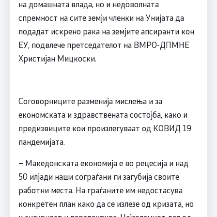
на домашната влада, но и недоволната
спремност на сите земји членки на Унијата да
подадат искрено рака на земјите апсиранти кон
ЕУ, подвлече претседателот на ВМРО-ДПМНЕ
Христијан Мицкоски.
Соговорниците разменија мислења и за
економската и здравствената состојба, како и
предизвиците кои произлегуваат од КОВИД 19
пандемијата.
– Македонската економија е во рецесија и над
50 илјади наши сограѓани ги загубија своите
работни места. На граѓаните им недостасува
конкретен план како да се излезе од кризата, но