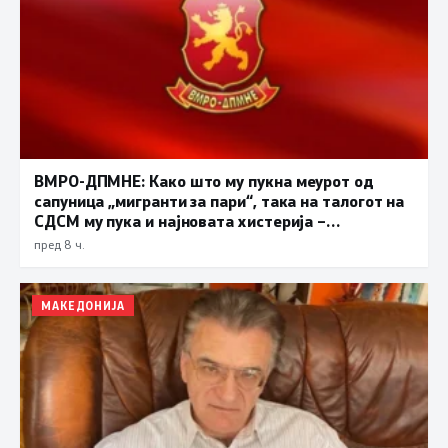
ВМРО-ДПМНЕ: Како што му пукна меурот од
сапуница „мигранти за пари“, така на талогот на
СДСМ му пука и најновата хистерија –
прифаќање на француски предлог
пред 8 ч.
МАКЕДОНИЈА