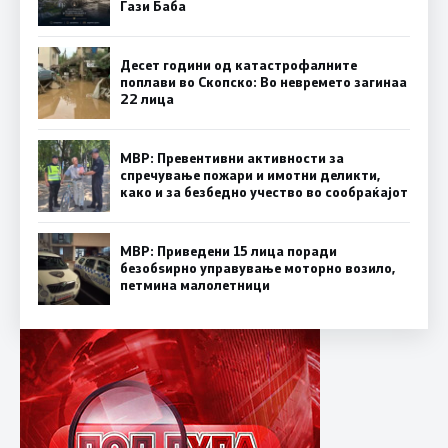
Гази Баба
Десет години од катастрофалните
поплави во Скопско: Во невремето загинаа
22 лица
МВР: Превентивни активности за
спречување пожари и имотни деликти,
како и за безбедно учество во сообраќајот
МВР: Приведени 15 лица поради
безобѕирно управување моторно возило,
петмина малолетници