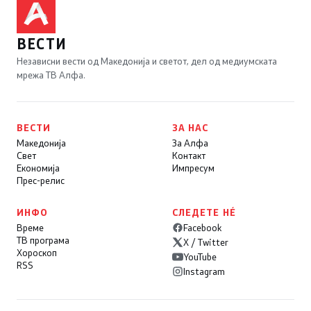
ВЕСТИ
Независни вести од Македонија и светот, дел од медиумската
мрежа ТВ Алфа.
ВЕСТИ
ЗА НАС
Македонија
За Алфа
Свет
Контакт
Економија
Импресум
Прес-релис
ИНФО
СЛЕДЕТЕ НÉ
Време
Facebook
ТВ програма
X / Twitter
Хороскоп
YouTube
RSS
Instagram