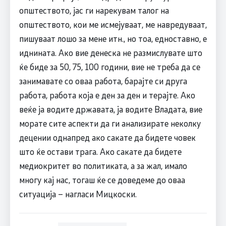
општеството, јас ги нарекувам талог на
општеството, кои ме исмејуваат, ме навредуваат,
пишуваат лошо за мене итн., но тоа, едноставно, е
иднината. Ако вие денеска не размислувате што
ќе биде за 50, 75, 100 години, вие не треба да се
занимавате со оваа работа, барајте си друга
работа, работа која е ден за ден и терајте. Ако
веќе ја водите државата, ја водите Владата, вие
морате сите аспекти да ги анализирате неколку
децении однапред ако сакате да бидете човек
што ќе остави трага. Ако сакате да бидете
медиокритет во политиката, а за жал, имало
многу кај нас, тогаш ќе се доведеме до оваа
ситуација – нагласи Мицкоски.