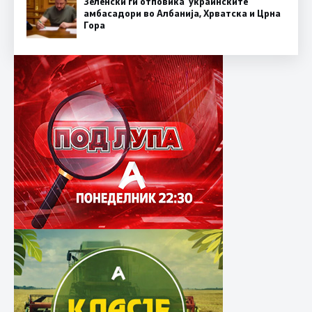
Зеленски ги отповика украинските
амбасадори во Албанија, Хрватска и Црна
Гора