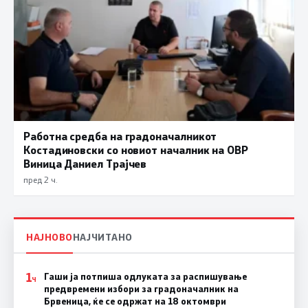
Работна средба на градоначалникот
Костадиновски со новиот началник на ОВР
Виница Даниел Трајчев
пред 2 ч.
НАЈНОВО
НАЈЧИТАНО
1
Гаши ја потпиша одлуката за распишување
Ч
предвремени избори за градоначалник на
Брвеница, ќе се одржат на 18 октомври