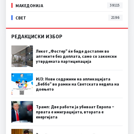
МАКЕДОНИЈА
39115
СВЕТ
2196
РЕДАКЦИСКИ ИЗБОР
Лекот „Фостер“ ќе биде достапен во
аптеките без доплата, само со законски
утврдената партиципација
ИЈЗ: Нови содржини на апликацијата
„Беббо“ во рамки на Светската недела на
доењето
Трамп: Две работи ја убиваат Европа –
првата е имиграцијата, втората е
енергијата