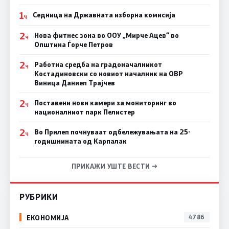
1
Седница на Државната изборна комисија
Ч
2
Нова фитнес зона во ООУ „Мирче Ацев“ во
Ч
Општина Ѓорче Петров
2
Работна средба на градоначалникот
Ч
Костадиновски со новиот началник на ОВР
Виница Даниел Трајчев
2
Поставени нови камери за мониторинг во
Ч
националниот парк Пелистер
2
Во Прилеп почнуваат одбележувањата на 25-
Ч
годишнината од Карпалак
ПРИКАЖИ УШТЕ ВЕСТИ →
РУБРИКИ
ЕКОНОМИЈА
4786