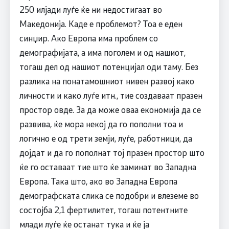
250 илјади луѓе ќе ни недостигаат во
Македонија. Каде е проблемот? Тоа е еден
синџир. Ако Европа има проблем со
демографијата, а има поголем и од нашиот,
тогаш дел од нашиот потенцијал оди таму. Без
разлика на понатамошниот нивен развој како
личности и како луѓе итн., тие создаваат празен
простор овде. За да може оваа економија да се
развива, ќе мора некој да го пополни тоа и
логично е од трети земји, луѓе, работници, да
дојдат и да го пополнат тој празен простор што
ќе го оставаат тие што ќе заминат во Западна
Европа. Така што, ако во Западна Европа
демографската слика се подобри и влеземе во
состојба 2,1 фертилитет, тогаш потентните
млади луѓе ќе останат тука и ќе ја