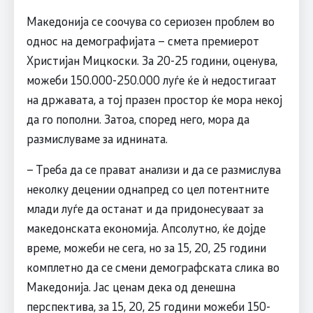
Македонија се соочува со сериозен проблем во
однос на демографијата – смета премиерот
Христијан Мицкоски. За 20-25 години, оценува,
можеби 150.000-250.000 луѓе ќе ѝ недостигаат
на државата, а тој празен простор ќе мора некој
да го пополни. Затоа, според него, мора да
размислуваме за иднината.
– Треба да се прават анализи и да се размислува
неколку децении однапред со цел потентните
млади луѓе да останат и да придонесуваат за
македонската економија. Апсолутно, ќе дојде
време, можеби не сега, но за 15, 20, 25 години
комплетно да се смени демографската слика во
Македонија. Јас ценам дека од денешна
перспектива, за 15, 20, 25 години можеби 150-