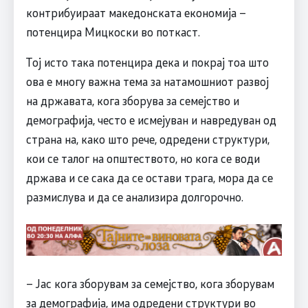
контрибуираат македонската економија –
потенцира Мицкоски во поткаст.
Тој исто така потенцира дека и покрај тоа што
ова е многу важна тема за натамошниот развој
на државата, кога зборува за семејство и
демографија, често е исмејуван и навредуван од
страна на, како што рече, одредени структури,
кои се талог на општеството, но кога се води
држава и се сака да се остави трага, мора да се
размислува и да се анализира долгорочно.
– Jас кога зборувам за семејство, кога зборувам
за демографија, има одредени структури во