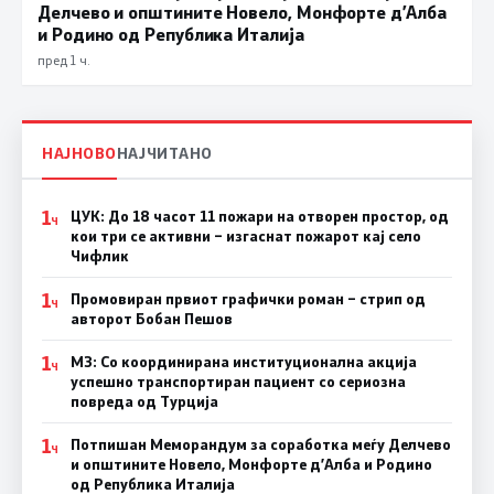
Делчево и општините Новело, Монфорте д’Алба
и Родино од Република Италија
пред 1 ч.
НАЈНОВО
НАЈЧИТАНО
1
ЦУК: До 18 часот 11 пожари на отворен простор, од
Ч
кои три се активни – изгаснат пожарот кај село
Чифлик
1
Промовиран првиот графички роман – стрип од
Ч
авторот Бобан Пешов
1
МЗ: Со координирана институционална акција
Ч
успешно транспортиран пациент со сериозна
повреда од Турција
1
Потпишан Меморандум за соработка меѓу Делчево
Ч
и општините Новело, Монфорте д’Алба и Родино
од Република Италија