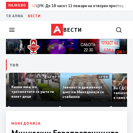
НАЈНОВО
17:42
ЦУК: До 18 часот 11 пожари на отворен простор, од кои т
|
ТВ АЛФА
ВЕСТИ
ВЕСТИ
ТОП
12:50
12:47
12:46
Казни има, но
Јавниот и државниот
Во СДС
дии и
тротинетите се уште ги
долг на Македонија се
талогот
возат деца
стабилни
е само 
ието
копија 
Заев
МАКЕДОНИЈА
Мицкоски: Европратениците