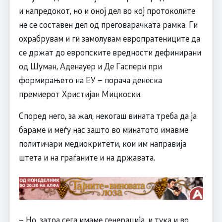
и напредокот, но и оној дел во кој протоколите
не се составен дел од преговарачката рамка. Ги
охрабрувам и ги замолувам европратениците да
се држат до европските вредности дефинирани
од Шуман, Аденауер и Де Гаспери при
формирањето на ЕУ – порача денеска
премиерот Христијан Мицкоски.
Според него, за жал, некогаш вината треба да ја
бараме и меѓу нас зашто во минатото имавме
политичари медиокритети, кои им направија
штета и на граѓаните и на државата.
– Но, затоа сега имаме генерација, и тука и во