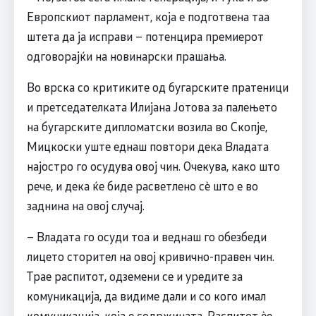
Европскиот парламент, која е подготвена таа
штета да ја исправи – потенцира премиерот
одговорајќи на новинарски прашања.
Во врска со критиките од бугарските пратеници
и претседателката Илијана Јотова за палењето
на бугарските дипломатски возила во Скопје,
Мицкоски уште еднаш повтори дека Владата
најостро го осудува овој чин. Очекува, како што
рече, и дека ќе биде расветлено сè што е во
заднина на овој случај.
– Владата го осуди тоа и веднаш го обезбеди
лицето сторител на овој кривично-правен чин.
Трае распитот, одземени се и уредите за
комуникација, да видиме дали и со кого имал
комуникација, која е содржината. Распитот èе