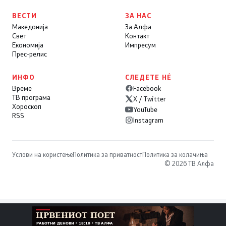
ВЕСТИ
ЗА НАС
Македонија
За Алфа
Свет
Контакт
Економија
Импресум
Прес-релис
ИНФО
СЛЕДЕТЕ НÉ
Време
Facebook
ТВ програма
X / Twitter
Хороскоп
YouTube
RSS
Instagram
Услови на користење
Политика за приватност
Политика за колачиња
© 2026 ТВ Алфа