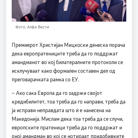
Фото: Алфа Вести
Премиерот Христијан Мицкоски денеска порача
дека европратениците треба да го поддржат
амандманот во кој билатералните протоколи се
исклучуваат како формален составен дел од
преговарачката рамка со ЕУ.
– Ако сака Европа да го задржи својот
кредибилитет, тоа треба да го направи, треба да
ја исправи неправдата што ѝ е нанесена на
Македонија. Мислам дека тоа треба да се случи,
европските пратеници треба да го поддржат и
оној амандман во кој се нотираат придобивките