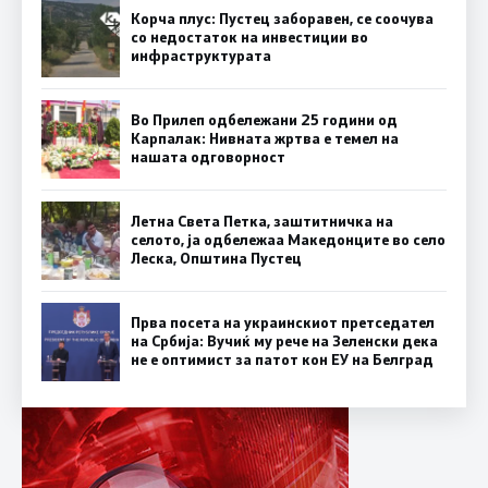
Корча плус: Пустец заборавен, се соочува
со недостаток на инвестиции во
инфраструктурата
Во Прилеп одбележани 25 години од
Карпалак: Нивната жртва е темел на
нашата одговорност
Летна Света Петка, заштитничка на
селото, ја одбележаа Македонците во село
Леска, Општина Пустец
Прва посета на украинскиот претседател
на Србија: Вучиќ му рече на Зеленски дека
не е оптимист за патот кон ЕУ на Белград