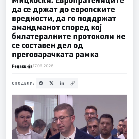
да се држат до европските
вредности, да го поддржат
амандманот според кој
билатералните протоколи не
се составен дел од
преговарачката рамка
Редакција
17.06.2026
СПОДЕЛИ: