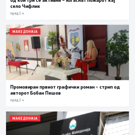
село Чифлик
пред 1 ч.
МАКЕДОНИЈА
Промовиран првиот графички роман – стрип од
авторот Бобан Пешов
пред 1 ч.
МАКЕДОНИЈА