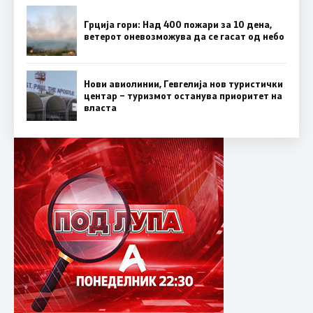
Грција гори: Над 400 пожари за 10 дена,
ветерот оневозможува да се гасат од небо
Нови авиолинии, Гевгелија нов туристички
центар – туризмот останува приоритет на
власта