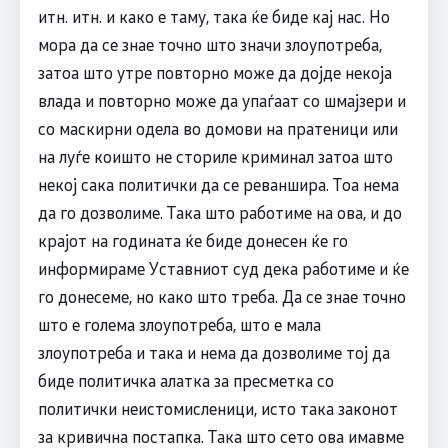
итн. итн. и како е таму, така ќе биде кај нас. Но
мора да се знае точно што значи злоупотреба,
затоа што утре повторно може да дојде некоја
влада и повторно може да упаѓаат со шмајзери и
со маскирни одела во домови на пратеници или
на луѓе коишто не сториле криминал затоа што
некој сака политички да се реваншира. Тоа нема
да го дозволиме. Така што работиме на ова, и до
крајот на годината ќе биде донесен ќе го
информираме Уставниот суд дека работиме и ќе
го донесеме, но како што треба. Да се знае точно
што е голема злоупотреба, што е мала
злоупотреба и така и нема да дозволиме тој да
биде политичка алатка за пресметка со
политички неистомисленици, исто така законот
за кривична постапка. Така што сето ова имавме