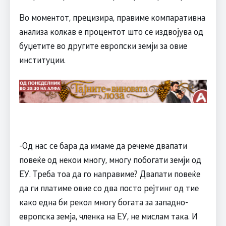
Во моментот, прецизира, правиме компаративна
анализа колкав е процентот што се издвојува од
буџетите во другите европски земји за овие
институции.
-Од нас се бара да имаме да речеме двапати
повеќе од некои многу, многу побогати земји од
ЕУ. Треба тоа да го направиме? Двапати повеќе
да ги платиме овие со два посто рејтинг од тие
како една би рекол многу богата за западно-
европска земја, членка на ЕУ, не мислам така. И