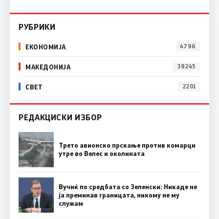
РУБРИКИ
ЕКОНОМИЈА
4796
МАКЕДОНИЈА
39245
СВЕТ
2201
РЕДАКЦИСКИ ИЗБОР
Трето авионско прскање против комарци
утре во Велес и околината
Вучиќ по средбата со Зеленски: Никаде не
ја преминав границата, никому не му
служам