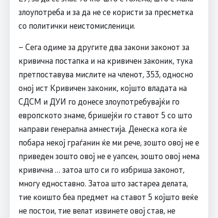
злоупотреба и за да не се користи за пресметка
со политички неистомисленици.
– Сега одиме за другите два закони законот за
кривична постапка и на кривичен законик, тука
претпоставува мислите на членот, 353, односно
оној ист Кривичен законик, којшто владата на
СДСМ и ДУИ го донесе злоупотребувајќи го
европското знаме, бришејќи го ставот 5 со што
направи генерална амнестија. Денеска кога ќе
побара некој граѓанин ќе ми рече, зошто овој не е
приведен зошто овој не е уапсен, зошто овој нема
кривична … затоа што си го избриша законот,
многу едноставно. Затоа што застареа делата,
тие коишто беа предмет на ставот 5 којшто веќе
не постои, тие велат извинете овој став, не