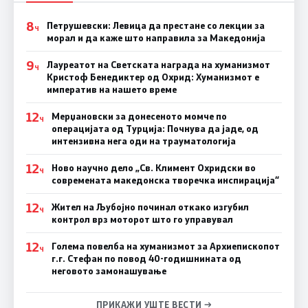
8
Петрушевски: Левица да престане со лекции за
Ч
морал и да каже што направила за Македонија
9
Лауреатот на Светската награда на хуманизмот
Ч
Кристоф Бенедиктер од Охрид: Хуманизмот е
императив на нашето време
12
Мерџановски за донесеното момче по
Ч
операцијата од Турција: Почнува да јаде, од
интензивна нега оди на трауматологија
12
Ново научно дело „Св. Климент Охридски во
Ч
современата македонска творечка инспирација“
12
Жител на Љубојно починал откако изгубил
Ч
контрол врз моторот што го управувал
12
Голема повелба на хуманизмот за Архиепископот
Ч
г.г. Стефан по повод 40-годишнината од
неговото замонашување
ПРИКАЖИ УШТЕ ВЕСТИ →