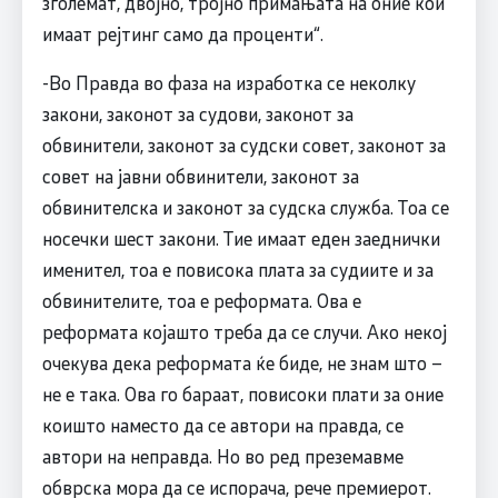
зголемат, двојно, тројно примањата на оние кои
имаат рејтинг само да проценти“.
-Во Правда во фаза на изработка се неколку
закони, законот за судови, законот за
обвинители, законот за судски совет, законот за
совет на јавни обвинители, законот за
обвинителска и законот за судска служба. Тоа се
носечки шест закони. Тие имаат еден заеднички
именител, тоа е повисока плата за судиите и за
обвинителите, тоа е реформата. Ова е
реформата којашто треба да се случи. Ако некој
очекува дека реформата ќе биде, не знам што –
не е така. Ова го бараат, повисоки плати за оние
коишто наместо да се автори на правда, се
автори на неправда. Но во ред преземавме
обврска мора да се испорача, рече премиерот.