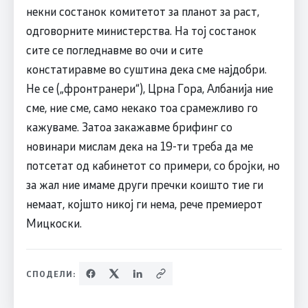
некни состанок комитетот за планот за раст,
одговорните министерства. На тој состанок
сите се погледнавме во очи и сите
констатиравме во суштина дека сме најдобри.
Не се („фронтранери“), Црна Гора, Албанија ние
сме, ние сме, само некако тоа срамежливо го
кажуваме. Затоа закажавме брифинг со
новинари мислам дека на 19-ти треба да ме
потсетат од кабинетот со примери, со бројки, но
за жал ние имаме други пречки коишто тие ги
немаат, којшто никој ги нема, рече премиерот
Мицкоски.
СПОДЕЛИ: