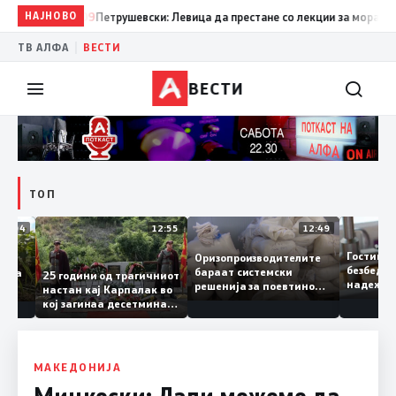
НАЈНОВО
19:09
Петрушевски: Левица да престане со лекции за морал и да 
|
ТВ АЛФА
ВЕСТИ
ВЕСТИ
ТОП
13:04
12:55
12:49
Гости
Оризопроизводителите
безбе
бараат системски
едонија
25 години од трагичниот
надеж
решенија за поевтино
настан кај Карпалак во
следн
производство
кој загинаа десетмина
може 
македонски бранители
МАКЕДОНИЈА
Мицкоски: Дали можеме да