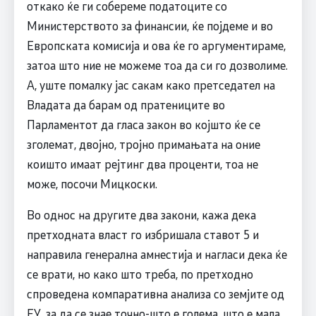
откако ќе ги собереме податоците со
Министерството за финансии, ќе појдеме и во
Европската комисија и ова ќе го аргументираме,
затоа што ние не можеме тоа да си го дозволиме.
А, уште помалку јас сакам како претседател на
Владата да барам од пратениците во
Парламентот да гласа закон во којшто ќе се
зголемат, двојно, тројно примањата на оние
коишто имаат рејтинг два проценти, тоа не
може, посочи Мицкоски.
Во однос на другите два закони, кажа дека
претходната власт го избришала ставот 5 и
направила генерална амнестија и нагласи дека ќе
се врати, но како што треба, по претходно
спроведена компаративна анализа со земјите од
ЕУ, за да се знае точно-што е голема, што е мала