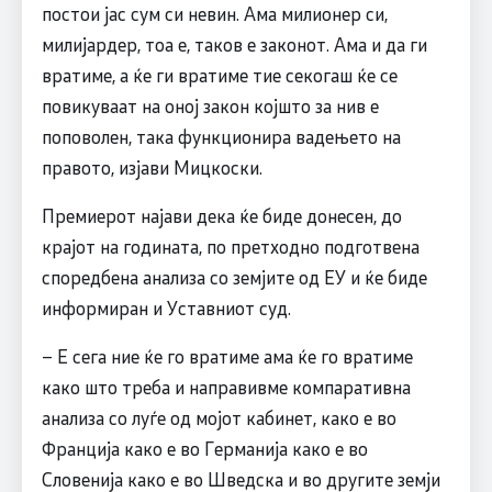
постои јас сум си невин. Ама милионер си,
милијардер, тоа е, таков е законот. Ама и да ги
вратиме, а ќе ги вратиме тие секогаш ќе се
повикуваат на оној закон којшто за нив е
поповолен, така функционира вадењето на
правото, изјави Мицкоски.
Премиерот најави дека ќе биде донесен, до
крајот на годината, по претходно подготвена
споредбена анализа со земјите од ЕУ и ќе биде
информиран и Уставниот суд.
– Е сега ние ќе го вратиме ама ќе го вратиме
како што треба и направивме компаративна
анализа со луѓе од мојот кабинет, како е во
Франција како е во Германија како е во
Словенија како е во Шведска и во другите земји