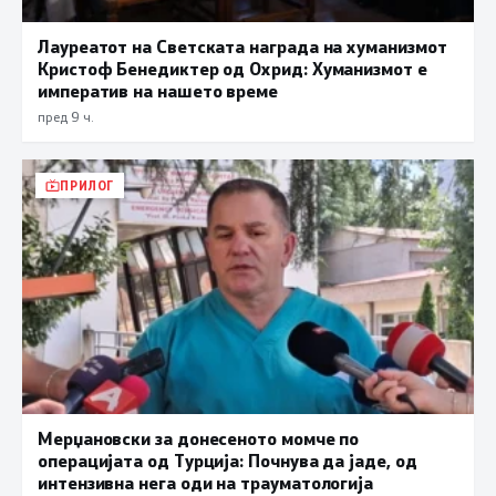
Лауреатот на Светската награда на хуманизмот
Кристоф Бенедиктер од Охрид: Хуманизмот е
императив на нашето време
пред 9 ч.
ПРИЛОГ
Мерџановски за донесеното момче по
операцијата од Турција: Почнува да јаде, од
интензивна нега оди на трауматологија