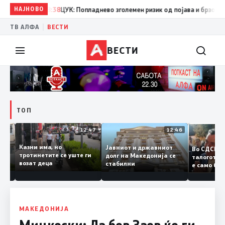
НАЈНОВО
08:38
ЦУК: Попладнево зголемен ризик од појава и брзо ширење
|
ТВ АЛФА
ВЕСТИ
ВЕСТИ
ТОП
12:50
12:47
12:46
Казни има, но
Јавниот и државниот
Во СДС
дии и
тротинетите се уште ги
долг на Македонија се
талого
возат деца
стабилни
е само
нието
копија 
Заев
МАКЕДОНИЈА
Мицкоски: Да бев Заев ќе ги