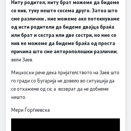
Ниту родител, ниту брат можеме да бидеме
со нив, туку нешто сосема друго. Затоа што
сме различни , ние можеме ако потекнуваме
од исти родители да бидеме двајца браќа
или брат и сестра или две сестри, но ние со
нив не можеме да бидеме браќа од проста
причина што сме анторополошки различни
,
вели Заев.
Мицкоски рече дека пријателството на Заев што
го гради со Бугарија не довело во ситуација да
се откажеме од се, а возврат да не добиеме
ништо.
Мери Ѓорѓиевска