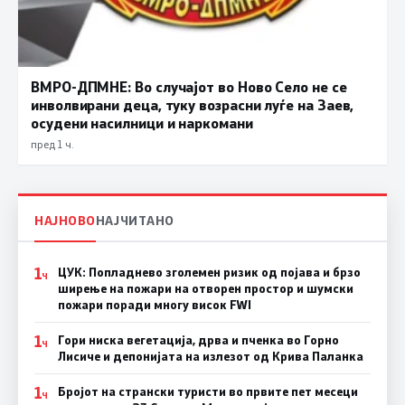
ВМРО-ДПМНЕ: Во случајот во Ново Село не се
инволвирани деца, туку возрасни луѓе на Заев,
осудени насилници и наркомани
пред 1 ч.
НАЈНОВО
НАЈЧИТАНО
1
ЦУК: Попладнево зголемен ризик од појава и брзо
Ч
ширење на пожари на отворен простор и шумски
пожари поради многу висок FWI
1
Гори ниска вегетација, дрва и пченка во Горно
Ч
Лисиче и депонијата на излезот од Крива Паланка
1
Бројот на странски туристи во првите пет месеци
Ч