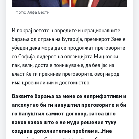
Фото: Алфа Вести
И покрај ветото, навредите и нерационалните
барања од страна на Бугарија, премиерот Заев е
убеден дека мора да се продолжат преговорите
со Софија, лидерот на опозицијата Мицкоски
пак, вели, доста е понижување, да бев јас на
власт ќе ги прекинев преговорите, овој народ
има црвени линии и достоинство.
Ваквите барања за мене се неприфатливи и
апсолутно би ги напуштил преговорите и би
го напуштил самиот договор, затоа што
ваков каков што е не нуди решение туку
создава дополнителни проблеми…Ние