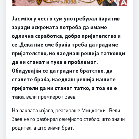
Јас многу често сум употребувал наратив
заради искрената потреба да имаме
одлична соработка, добро пријателство и
се..Дека ние сме браќа треба да градиме
пријателство, но наеднаш решија татковци
да ни станат и тука е проблемот.
Обидувајќи се да градите братство, да
станете браќа, наеднаш решија нашите
пријатели да ни станат татко, а тоа не е
така
, вели премиерот Заев.
На ваквата изјава, реагираше Мицкоски. Вели
Заев не го разбирал семејното стебло: што значи
родител, а што значи брат.