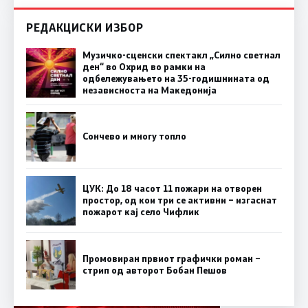
РЕДАКЦИСКИ ИЗБОР
Музичко-сценски спектакл „Силно светнал
ден“ во Охрид во рамки на
одбележувањето на 35-годишнината од
независноста на Македонија
Сончево и многу топло
ЦУК: До 18 часот 11 пожари на отворен
простор, од кои три се активни – изгаснат
пожарот кај село Чифлик
Промовиран првиот графички роман –
стрип од авторот Бобан Пешов