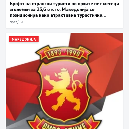
Бројот на странски туристи во првите пет месеци
зголемен за 23,6 отсто, Македонија се
позиционира како атрактивна туристичка
дестинација
пред 1 ч.
МАКЕДОНИЈА