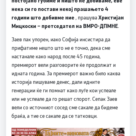
постојано губиме и ништо не добиваме, еве
нека си го постави некој прашањето 4
години што добивме ние
, прашува
Христијан
Мицкоски – претседател на ВМРО-ДПМНЕ
.
Заев пак упорен, иако Софија инсистира да
прифатиме нешто што не е точно, дека сме
настанале како народ после 45 година,
премиерот вели разговорите ќе продолжат и
идната година. За премиерот важно било каква
историја пишуваме денес, дали идните
генерации ќе ги помнат како луѓе кои успеале
или не успеале да го решат спорот. Сепак Заев
вели со источниот сосед сме сакале да бидеме
браќа, а тие се сакале да се татковци.