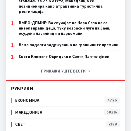
зголемен за 23,6 отсто, Македонија се
позиционира како атрактивна туристичка
дестинација
1
ВМРО-ДПМНЕ: Во случајот во Ново Село не се
Ч
инволвирани деца, туку возрасни луѓе на Заев,
осудени насилници и наркомани
1
Нема подолги задржувања на граничните премини
Ч
1
Свети Климент Охридски и Свети Пантелејмон
Ч
ПРИКАЖИ УШТЕ ВЕСТИ →
РУБРИКИ
ЕКОНОМИЈА
4796
МАКЕДОНИЈА
39214
СВЕТ
2199