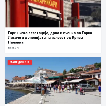
Гори ниска вегетација, дрва и пченка во Горно
Лисиче и депонијата на излезот од Крива
Паланка
пред 1 ч.
МАКЕДОНИЈА