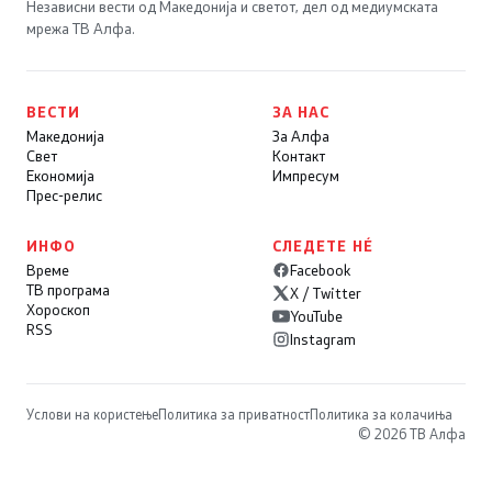
Независни вести од Македонија и светот, дел од медиумската
мрежа ТВ Алфа.
ВЕСТИ
ЗА НАС
Македонија
За Алфа
Свет
Контакт
Економија
Импресум
Прес-релис
ИНФО
СЛЕДЕТЕ НÉ
Време
Facebook
ТВ програма
X / Twitter
Хороскоп
YouTube
RSS
Instagram
Услови на користење
Политика за приватност
Политика за колачиња
© 2026 ТВ Алфа