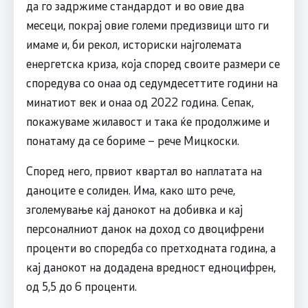
да го задржиме стандардот и во овие два
месеци, покрај овие големи предизвици што ги
имаме и, би рекол, историски најголемата
енергетска криза, која според своите размери се
споредува со онаа од седумдесеттите години на
минатиот век и онаа од 2022 година. Сепак,
покажуваме жилавост и така ќе продолжиме и
понатаму да се бориме – рече Мицкоски.
Според него, првиот квартал во наплатата на
даноците е солиден. Има, како што рече,
зголемување кај данокот на добивка и кај
персоналниот данок на доход со двоцифрени
проценти во споредба со претходната година, а
кај данокот на додадена вредност едноцифрен,
од 5,5 до 6 проценти.