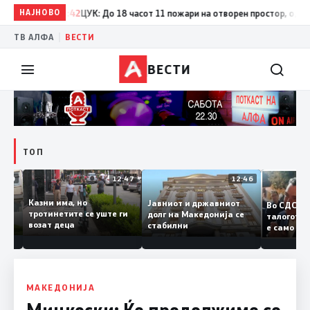
НАЈНОВО
17:42
ЦУК: До 18 часот 11 пожари на отворен простор, од кои тр
|
ТВ АЛФА
ВЕСТИ
ВЕСТИ
ТОП
12:50
12:47
12:46
Казни има, но
Јавниот и државниот
Во СДС
удии и
тротинетите се уште ги
долг на Македонија се
талого
возат деца
стабилни
е само
нието
копија
Заев
МАКЕДОНИЈА
Мицкоски: Ќе продолжиме со