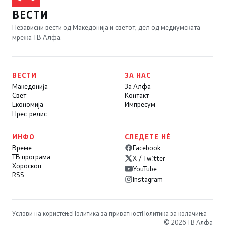
ВЕСТИ
Независни вести од Македонија и светот, дел од медиумската
мрежа ТВ Алфа.
ВЕСТИ
ЗА НАС
Македонија
За Алфа
Свет
Контакт
Економија
Импресум
Прес-релис
ИНФО
СЛЕДЕТЕ НÉ
Време
Facebook
ТВ програма
X / Twitter
Хороскоп
YouTube
RSS
Instagram
Услови на користење
Политика за приватност
Политика за колачиња
© 2026 ТВ Алфа