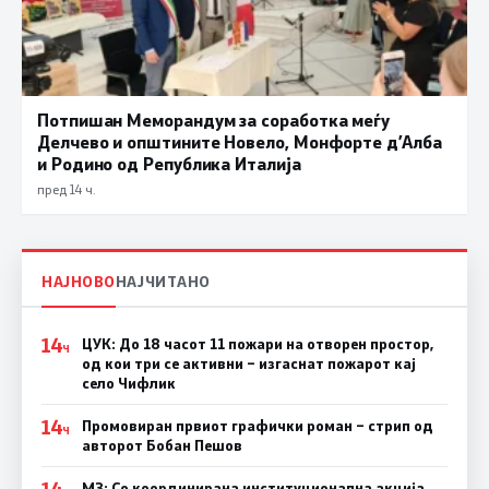
Потпишан Меморандум за соработка меѓу
Делчево и општините Новело, Монфорте д’Алба
и Родино од Република Италија
пред 14 ч.
НАЈНОВО
НАЈЧИТАНО
14
ЦУК: До 18 часот 11 пожари на отворен простор,
Ч
од кои три се активни – изгаснат пожарот кај
село Чифлик
14
Промовиран првиот графички роман – стрип од
Ч
авторот Бобан Пешов
14
МЗ: Со координирана институционална акција