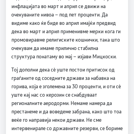
инфлацијата во март и април се движи на
очекуваните нивоа – под пет проценти. Да
видиме како ќе биде во април имајќи предвид
дека во март и април применивме мерки кога ги
промовиравме религиските кошнички, така што
очекувам да имаме прилично стабилна
структура понатаму во мај – изјави Мицкоски.
Тој дополни дека сè уште постои притисок од
граѓаните од соседните држави за набавка на
горива, која е зголемена за 30 проценти, и оти сè
уште кај нас со керозин се снабдуваат
регионалните аеродорми. Немаме намера да
престанеме и да воведеме забрана, како што тоа
веќе го направија некои држави. Не сме
интервенирале со државните резерви, се бориме