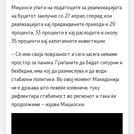
Мицкоси упати на податоците за реализиацијата
на буџетот заклучно со 27 април, според кои
реализацијата кај предвидените приходи е 29
проценти, 33 проценти е кај расходите и околу
35 проценти кај капиталните инвестиции.
– Сè има своја поврзаност и сега засега немаме
простор за паника. Граѓаните да бидат сигурни и
безбедни, има кој да размислува и да води
стабилни политики. Во овој момент Македонија
не е држава што повеќе коленичи, туку
рефлектира стабилност во регионот и така ќе
продолжиме – изјави Мицкоски.