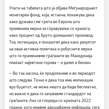
Упати на табелата што ја објави Меѓународниот
монетарен фонд, која, истакна, покажува дека
како држава сме трета во Европа што
применила мерки за справување со кризата,
како процент од бруто-домашниот производ.
Тоа, потенцира, е показател дека како резултат
на оваа активна политика и робусните мерки
што ги применивме граѓаните во Македонија
плаќаат најевтини горива – и дизел и бензин.
– Во таа насока, ќе продолжиме и во периодот
што следува. Точно е дека тоа има импикации
врз буџетот, не може ништо да биде бесплатно,
но важно е дека го зачувавме стандардот на
граѓаните. Ако се спореди со кризната 2022
година, кога имавме двоцифрена инфлација, сега