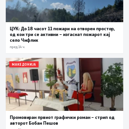
ЦУК: До 18 часот 11 пожари на отворен простор,
од кои три се активни – изгаснат пожарот кај
село Чифлик
пред 14 ч.
МАКЕДОНИЈА
Промовиран првиот графички роман – стрип од
авторот Бобан Пешов