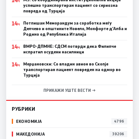
Ч
успешно транспортиран пациент со сериозна
повреда од Турција
14
Потпишан Меморандум за соработка меѓу
Ч
Делчево и општините Новело, Монфорте д’Алба и
Родино од Република Италија
14
ВМРО-ДПМНЕ: СДСM потврди дека Филипче
Ч
испратил осудени насилници
14
Мерџановски: Со владин авион во Скопје
Ч
транспортиран пациент повреден на одмор во
Турција
ПРИКАЖИ УШТЕ ВЕСТИ →
РУБРИКИ
ЕКОНОМИЈА
4796
МАКЕДОНИЈА
39206