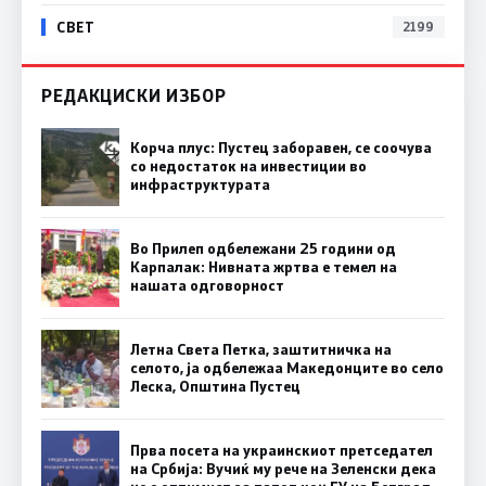
СВЕТ
2199
РЕДАКЦИСКИ ИЗБОР
Корча плус: Пустец заборавен, се соочува
со недостаток на инвестиции во
инфраструктурата
Во Прилеп одбележани 25 години од
Карпалак: Нивната жртва е темел на
нашата одговорност
Летна Света Петка, заштитничка на
селото, ја одбележаа Македонците во село
Леска, Општина Пустец
Прва посета на украинскиот претседател
на Србија: Вучиќ му рече на Зеленски дека