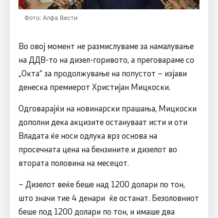
Фото: Алфа Вести
Во овој момент не размислуваме за намалување
на ДДВ-то на дизел-горивото, а преговараме со
„Окта“ за продолжување на попустот – изјави
денеска премиерот Христијан Мицкоски.
Одговарајќи на новинарски прашања, Мицкоски
дополни дека акцизите остануваат исти и оти
Владата ќе носи одлука врз основа на
просечната цена на бензините и дизелот во
втората половина на месецот.
– Дизелот веќе беше над 1200 долари по тон,
што значи тие 4 денари ќе останат. Безоловниот
беше под 1200 долари по тон, и имаше два