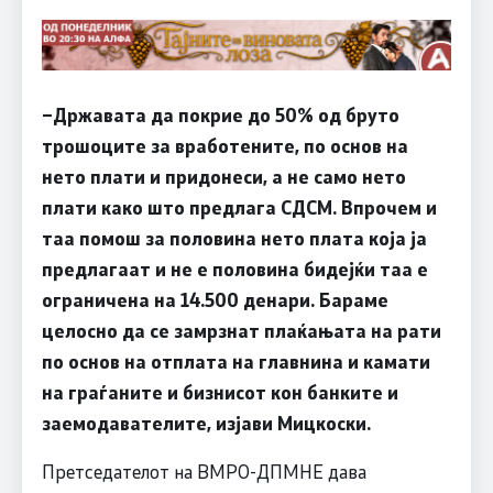
–
Државата да покрие до 50% од бруто
трошоците за вработените, по основ на
нето плати и придонеси, а не само нето
плати како што предлага СДСМ. Впрочем и
таа помош за половина нето плата која ја
предлагаат и не е половина бидејќи таа е
ограничена на 14.500 денари. Бараме
целосно да се замрзнат плаќањата на рати
по основ на отплата на главнина и камати
на граѓаните и бизнисот кон банките и
заемодавателите, изјави Мицкоски.
Претседателот на ВМРО-ДПМНЕ дава