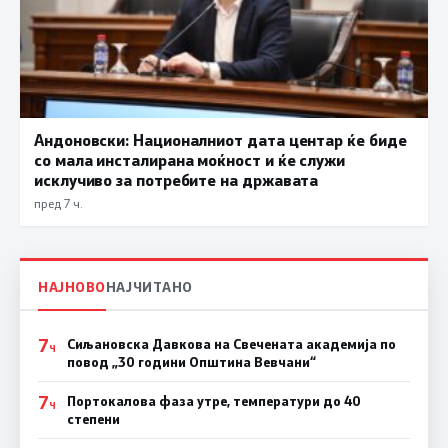
Андоновски: Националниот дата центар ќе биде
со мала инсталирана моќност и ќе служи
исклучиво за потребите на државата
пред 7 ч.
НАЈНОВО
НАЈЧИТАНО
7
Сиљановска Давкова на Свечената академија по
Ч
повод „30 години Општина Вевчани“
7
Портокалова фаза утре, температури до 40
Ч
степени