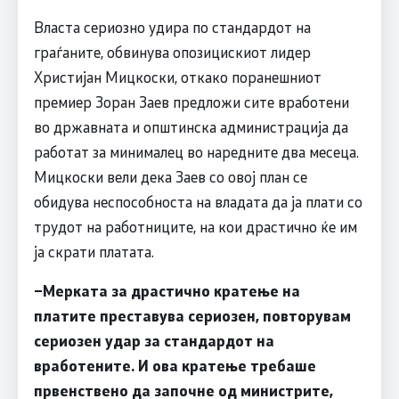
Власта сериозно удира по стандардот на
граѓаните, обвинува опозицискиот лидер
Христијан Мицкоски, откако поранешниот
премиер Зоран Заев предложи сите вработени
во државната и општинска администрација да
работат за минималец во наредните два месеца.
Мицкоски вели дека Заев со овој план се
обидува неспособноста на владата да ја плати со
трудот на работниците, на кои драстично ќе им
ја скрати платата.
–
Мерката за драстично кратење на
платите преставува сериозен, повторувам
сериозен удар за стандардот на
вработените. И ова кратење требаше
првенствено да започне од министрите,