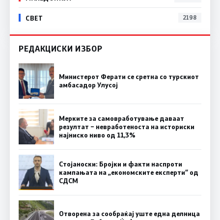
СВЕТ
2198
РЕДАКЦИСКИ ИЗБОР
Министерот Ферати се сретна со турскиот
амбасадор Улусој
Мерките за самовработување даваат
резултат – невработеноста на историски
најниско ниво од 11,3%
Стојаноски: Бројки и факти наспроти
кампањата на „економските експерти“ од
СДСM
Отворена за сообраќај уште една делница