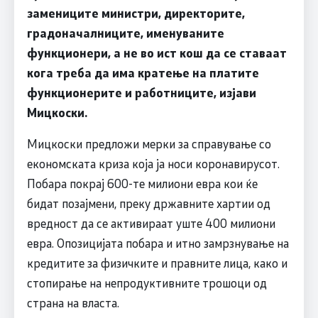
замениците министри, директорите,
градоначалниците, именуваните
функционери, а не во ист кош да се ставаат
кога треба да има кратење на платите
функционерите и работниците, изјави
Мицкоски
.
Мицкоски предложи мерки за справување со
економската криза која ја носи коронавирусот.
Побара покрај 600-те милиони евра кои ќе
бидат позајмени, преку државните хартии од
вредност да се активираат уште 400 милиони
евра. Опозицијата побара и итно замрзнување на
кредитите за физичките и правните лица, како и
стопирање на непродуктивните трошоци од
страна на власта.