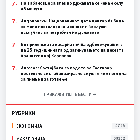
7
На Табановце за влез во државата се чека околу
Ч
45 минути
7
Андоновски: Националниот дата центар ќе биде
Ч
со мала инсталирана моќност и ќе служи
исклучиво за потребите на државата
7
Во прилепската касарна почна одбележувањето
Ч
на 25-годишнината од загинувањето на десетте
бранители кај Карпалак
7
Ангелов: Состојбата со водата во Гостивар
Ч
постепено се стабилизира, но се уште не е погодна
за пиење и за готвење
ПРИКАЖИ УШТЕ ВЕСТИ →
РУБРИКИ
ЕКОНОМИЈА
4794
МАКЕДОНИЈА
39162