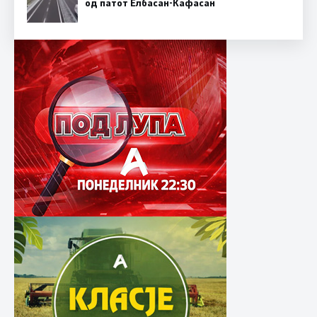
од патот Елбасан-Ќафасан