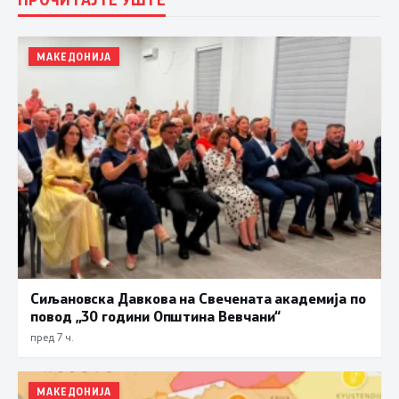
МАКЕДОНИЈА
Сиљановска Давкова на Свечената академија по
повод „30 години Општина Вевчани“
пред 7 ч.
МАКЕДОНИЈА