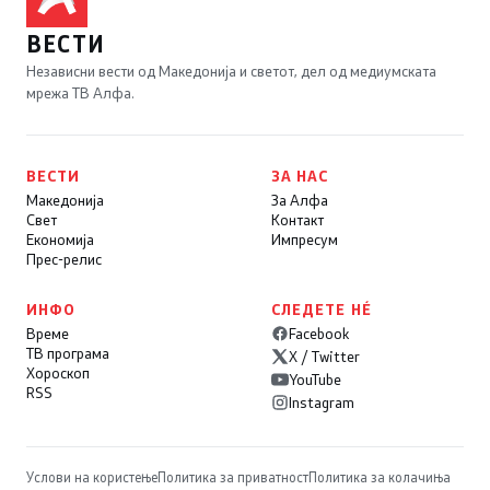
ВЕСТИ
Независни вести од Македонија и светот, дел од медиумската
мрежа ТВ Алфа.
ВЕСТИ
ЗА НАС
Македонија
За Алфа
Свет
Контакт
Економија
Импресум
Прес-релис
ИНФО
СЛЕДЕТЕ НÉ
Време
Facebook
ТВ програма
X / Twitter
Хороскоп
YouTube
RSS
Instagram
Услови на користење
Политика за приватност
Политика за колачиња