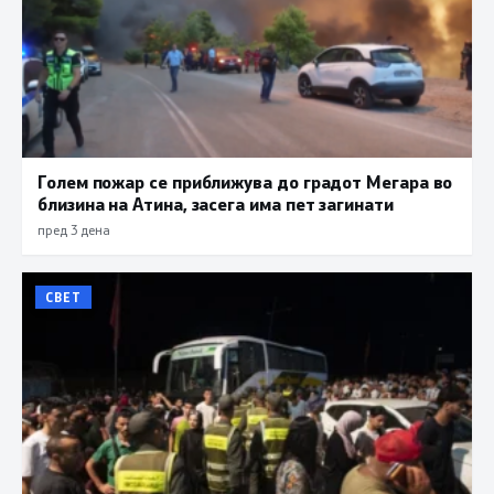
Голем пожар се приближува до градот Мегара во
близина на Атина, засега има пет загинати
пред 3 дена
СВЕТ