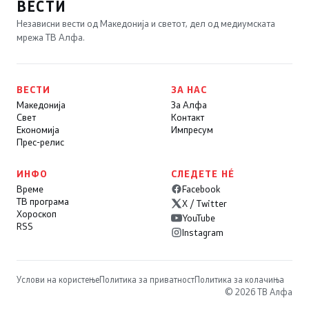
ВЕСТИ
Независни вести од Македонија и светот, дел од медиумската
мрежа ТВ Алфа.
ВЕСТИ
ЗА НАС
Македонија
За Алфа
Свет
Контакт
Економија
Импресум
Прес-релис
ИНФО
СЛЕДЕТЕ НÉ
Време
Facebook
ТВ програма
X / Twitter
Хороскоп
YouTube
RSS
Instagram
Услови на користење
Политика за приватност
Политика за колачиња
© 2026 ТВ Алфа