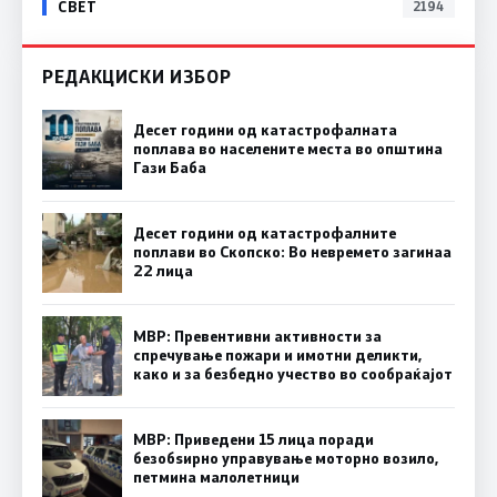
СВЕТ
2194
РЕДАКЦИСКИ ИЗБОР
Десет години од катастрофалната
поплава во населените места во општина
Гази Баба
Десет години од катастрофалните
поплави во Скопско: Во невремето загинаа
22 лица
МВР: Превентивни активности за
спречување пожари и имотни деликти,
како и за безбедно учество во сообраќајот
МВР: Приведени 15 лица поради
безобѕирно управување моторно возило,
петмина малолетници