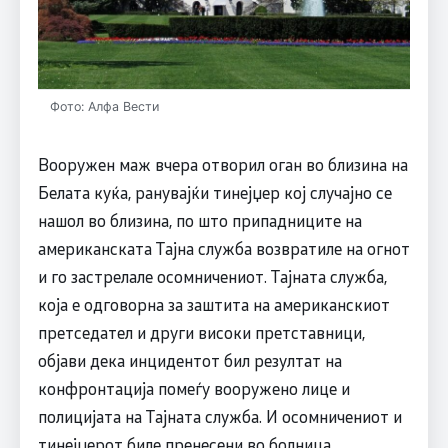
Фото: Алфа Вести
Вооружен маж вчера отворил оган во близина на
Белата куќа, ранувајќи тинејџер кој случајно се
нашол во близина, по што припадниците на
американската Тајна служба возвратиле на огнот
и го застрелале осомничениот. Тајната служба,
која е одговорна за заштита на американскиот
претседател и други високи претставници,
објави дека инцидентот бил резултат на
конфронтација помеѓу вооружено лице и
полицијата на Тајната служба. И осомничениот и
тинејџерот биле пренесени во болница.