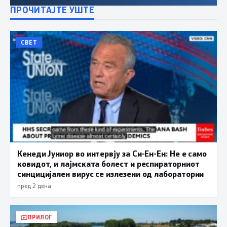
ПРОЧИТАЈТЕ УШТЕ
СВЕТ
Кенеди Јуниор во интервју за Си-Ен-Ен: Не е само
ковидот, и лајмската болест и респираторниот
синцицијален вирус се излезени од лаборатории
пред 2 дена
ПРИЛОГ