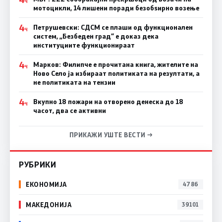
Ч
мотоцикли, 14 лишени поради безобѕирно возење
4
Петрушевски: СДСМ се плаши од функционален
Ч
систем, „Безбеден град“ е доказ дека
институциите функционираат
4
Марков: Филипче е прочитана книга, жителите на
Ч
Ново Село ја избираат политиката на резултати, а
не политиката на тензии
4
Вкупно 18 пожари на отворено денеска до 18
Ч
часот, два се активни
ПРИКАЖИ УШТЕ ВЕСТИ →
РУБРИКИ
ЕКОНОМИЈА
4786
МАКЕДОНИЈА
39101