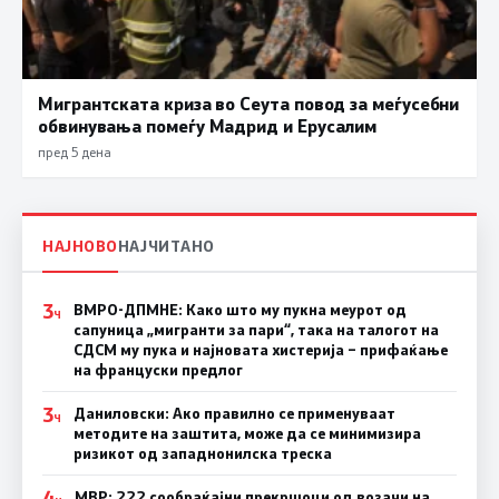
Мигрантската криза во Сеута повод за меѓусебни
обвинувања помеѓу Мадрид и Ерусалим
пред 5 дена
НАЈНОВО
НАЈЧИТАНО
3
ВМРО-ДПМНЕ: Како што му пукна меурот од
Ч
сапуница „мигранти за пари“, така на талогот на
СДСМ му пука и најновата хистерија – прифаќање
на француски предлог
3
Даниловски: Ако правилно се применуваат
Ч
методите на заштита, може да се минимизира
ризикот од западнонилска треска
4
МВР: 222 сообраќајни прекршоци од возачи на