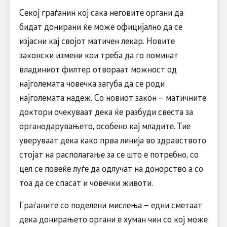
Секој граѓанин кој сака неговите органи да
бидат донирани ќе може официјално да се
изјасни кај својот матичен лекар. Новите
законски измени кои треба да го поминат
владиниот филтер отвораат можност од
најголемата човечка загуба да се роди
најголемата надеж. Со новиот закон – матичните
доктори очекуваат дека ќе разбуди свеста за
органодарувањето, особено кај младите. Тие
уверуваат дека како прва линија во здравството
стојат на располагање за се што е потребно, со
цел се повеќе луѓе да одлучат на донорство а со
тоа да се спасат и човечки животи.
Граѓаните со поделени мислења – едни сметаат
дека донирањето органи е хуман чин со кој може