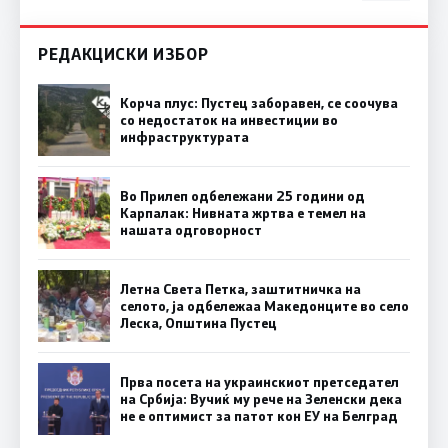
РЕДАКЦИСКИ ИЗБОР
Корча плус: Пустец заборавен, се соочува
со недостаток на инвестиции во
инфраструктурата
Во Прилеп одбележани 25 години од
Карпалак: Нивната жртва е темел на
нашата одговорност
Летна Света Петка, заштитничка на
селото, ја одбележаа Македонците во село
Леска, Општина Пустец
Прва посета на украинскиот претседател
на Србија: Вучиќ му рече на Зеленски дека
не е оптимист за патот кон ЕУ на Белград