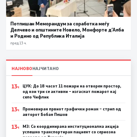
Потпишан Меморандум за соработка меѓу
Делчево и општините Новело, Монфорте д’Алба
и Родино од Република Италија
пред 13 ч.
НАЈНОВО
НАЈЧИТАНО
13
ЦУК: До 18 часот 11 пожари на отворен простор,
Ч
од кои три се активни – изгаснат пожарот кај
село Чифлик
13
Промовиран првиот графички роман – стрип од
Ч
авторот Бобан Пешов
13
МЗ: Со координирана институционална акција
Ч
успешно транспортиран пациент со сериозна