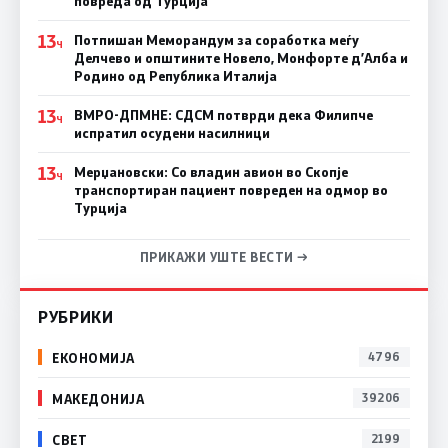
повреда од Турција
13
Потпишан Меморандум за соработка меѓу
Ч
Делчево и општините Новело, Монфорте д’Алба и
Родино од Република Италија
13
ВМРО-ДПМНЕ: СДСM потврди дека Филипче
Ч
испратил осудени насилници
13
Мерџановски: Со владин авион во Скопје
Ч
транспортиран пациент повреден на одмор во
Турција
ПРИКАЖИ УШТЕ ВЕСТИ →
РУБРИКИ
ЕКОНОМИЈА
4796
МАКЕДОНИЈА
39206
СВЕТ
2199