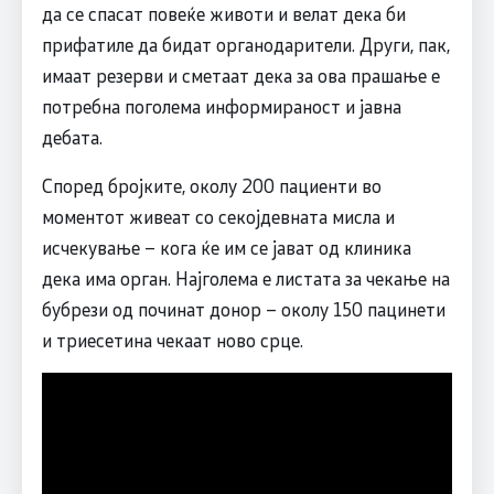
да се спасат повеќе животи и велат дека би
прифатиле да бидат органодарители. Други, пак,
имаат резерви и сметаат дека за ова прашање е
потребна поголема информираност и јавна
дебата.
Според бројките, околу 200 пациенти во
моментот живеат со секојдевната мисла и
исчекување – кога ќе им се јават од клиника
дека има орган. Најголема е листата за чекање на
бубрези од починат донор – околу 150 пацинети
и триесетина чекаат ново срце.