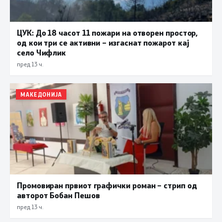
ЦУК: До 18 часот 11 пожари на отворен простор,
од кои три се активни – изгаснат пожарот кај
село Чифлик
пред 13 ч.
МАКЕДОНИЈА
Промовиран првиот графички роман – стрип од
авторот Бобан Пешов
пред 13 ч.