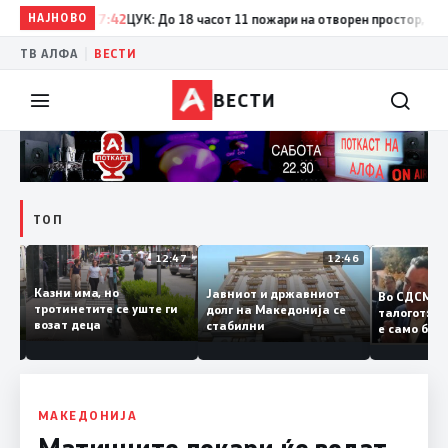
НАЈНОВО
17:42
ЦУК: До 18 часот 11 пожари на отворен простор, од кои 
|
ТВ АЛФА
ВЕСТИ
ВЕСТИ
ТОП
12:50
12:47
12:46
Казни има, но
Јавниот и државниот
Во СДСМ
ии и
тротинетите се уште ги
долг на Македонија се
талогот
возат деца
стабилни
е само б
ието
копија д
Заев
МАКЕДОНИЈА
Матичните лекари ќе водат