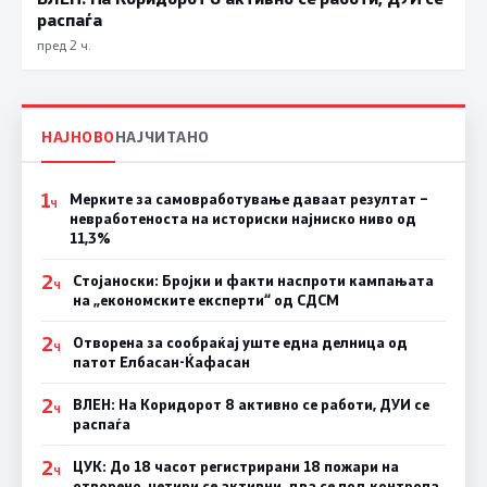
распаѓа
пред 2 ч.
НАЈНОВО
НАЈЧИТАНО
1
Мерките за самовработување даваат резултат –
Ч
невработеноста на историски најниско ниво од
11,3%
2
Стојаноски: Бројки и факти наспроти кампањата
Ч
на „економските експерти“ од СДСM
2
Отворена за сообраќај уште една делница од
Ч
патот Елбасан-Ќафасан
2
ВЛЕН: На Коридорот 8 активно се работи, ДУИ се
Ч
распаѓа
2
ЦУК: До 18 часот регистрирани 18 пожари на
Ч
отворено, четири се активни, два се под контрола,