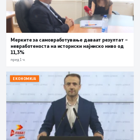
Мерките за самовработување даваат резултат –
невработеноста на историски најниско ниво од
11,3%
пред 1 ч.
ЕКОНОМИЈА