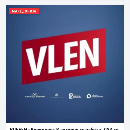
МАКЕДОНИЈА
ВЛЕН: На Коридорот 8 активно се работи, ДУИ се