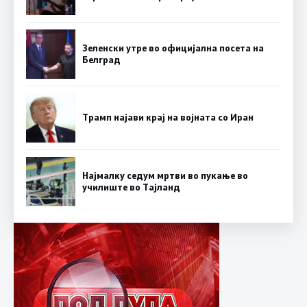
Зеленски утре во официјална посета на
Белград
Трамп најави крај на војната со Иран
Најмалку седум мртви во пукање во
училиште во Тајланд