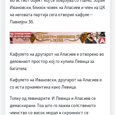
Ивановски, близок човек на Апасиев и член на ЦК
на неговата партија сега отворил кафуле –
Павилјон 36.
Кафулето на другарот на Апасиев е отворено во
деловниот простор кој го купила Левица за
багатела.
Кафулето на Ивановски, другарот на Апасиев е
со иста орнаментика како Левица.
Толку од левичарите. И Левица и Апасиев се
демаскирани. Тоа што го лажеа сопственото
членство со висок морал и скромност се