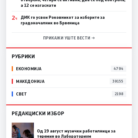
а 12 се изгаснати
2
ДИК го усвои Роковникот за изборите за
Ч
градоначалник во Брвеница
ПРИКАЖИ УШТЕ ВЕСТИ →
РУБРИКИ
ЕКОНОМИЈА
4794
МАКЕДОНИЈА
39155
СВЕТ
2198
РЕДАКЦИСКИ ИЗБОР
Од 19 август музички работилници за
теремин во Лабораториум