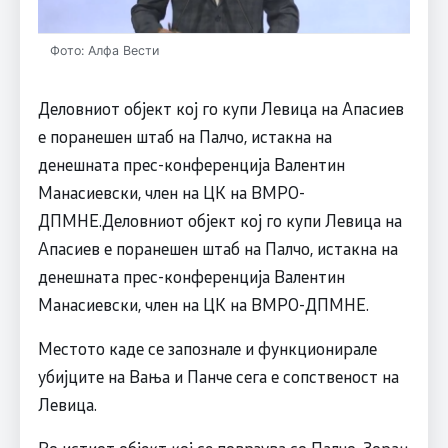
Фото: Алфа Вести
Деловниот објект кој го купи Левица на Апасиев
е поранешен штаб на Палчо, истакна на
денешната прес-конференција Валентин
Манасиевски, член на ЦК на ВМРО-
ДПМНЕ.Деловниот објект кој го купи Левица на
Апасиев е поранешен штаб на Палчо, истакна на
денешната прес-конференција Валентин
Манасиевски, член на ЦК на ВМРО-ДПМНЕ.
Местото каде се запознале и функционирале
убијците на Вања и Панче сега е сопственост на
Левица.
Во истиот објект кој се поврзува со Палчо, Зоран