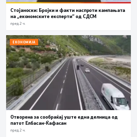
Стојаноски: Бројки и факти наспроти кампањата
на „економските експерти“ од СДСM
пред 2 ч.
ЕКОНОМИЈА
Отворена за сообраќај уште една делница од
патот Елбасан-Ќафасан
пред 2 ч.