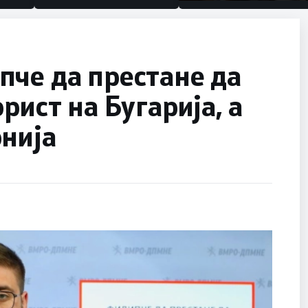
половина тунел во слепа
улица, сега имаме целин
пче да престане да
рист на Бугарија, а
нија