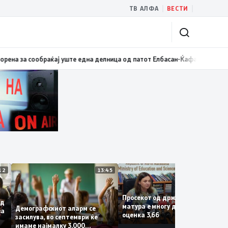
|
|
ТВ АЛФА
ВЕСТИ
: Бројки и факти наспроти кампањата на „економските експерти“ од СД
14:12
13:45
13:
Просекот од државната
за од
матура е многу добар со
Демографскиот аларм се
Крива
оценка 3,66
засилува, во септември ќе
имаме најмалку 3.000
и на