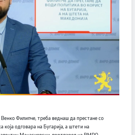
 Венко Филипче, треба веднаш да престане со
 која одговара на Бугарија, а штети на
Валентин Манасиевски, портпарол на ВМРО-