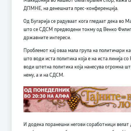
ДПМНЕ, на денешната прес-конференција.
Од Бугарија се радуваат кога гледаат дека во М
што се СДСМ предводени токму од Венко Филипче
државните интереси.
Проблемот кај оваа мала група на политичари как
што води иста политика која е на иста линија с
води штетна политика која нанесува огромна ште
нему, а и на СДСМ.
И додека поранешни негови соработници велат де