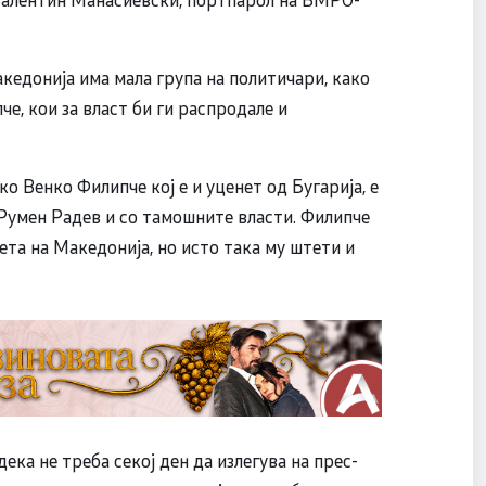
акедонија има мала група на политичари, како
, кои за власт би ги распродале и
о Венко Филипче кој е и уценет од Бугарија, е
о Румен Радев и со тамошните власти. Филипче
та на Македонија, но исто така му штети и
ка не треба секој ден да излегува на прес-