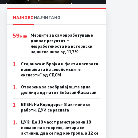
првачиња помалку
а
НАЈНОВО
НАЈЧИТАНО
59
Мерките за самовработување
МИН
даваат резултат –
невработеноста на историски
најниско ниво од 11,3%
1
Стојаноски: Бројки и факти наспроти
Ч
кампањата на „економските
експерти“ од СДСM
1
Отворена за сообраќај уште една
Ч
делница од патот Елбасан-Ќафасан
1
ВЛЕН: На Коридорот 8 активно се
Ч
работи, ДУИ се распаѓа
1
ЦУК: До 18 часот регистрирани 18
Ч
пожари на отворено, четири се
активни, два се под контрола, а 12 се