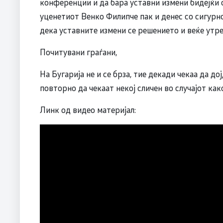
конференции и да бара уставни измени бидејќи с
уценетиот Венко Филипче пак и денес со сигурно
дека уставните измени се решението и веќе утре
Почитувани граѓани,
На Бугарија не и се брза, тие декади чекаа да до
повторно да чекаат некој сличен во случајот ка
Линк од видео материјал: