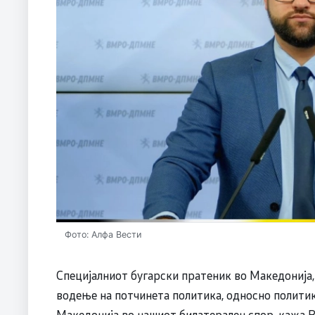
Фото: Алфа Вести
Специјалниот бугарски пратеник во Македонија,
водење на потчинета политика, односно политика
Македонија во нашиот билатерален спор, кажа 