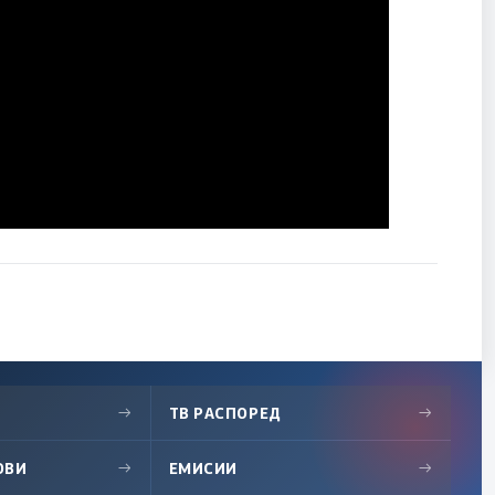
→
ТВ РАСПОРЕД
→
ОВИ
→
ЕМИСИИ
→