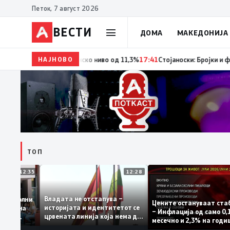
Петок, 7 август 2026
ВЕСТИ
ДОМА
МАКЕДОНИЈА
НАЈНОВО
18:06
Мерките за самовработување даваат резултат 
ТОП
12:35
12:28
Владата не отстапува –
 се задоволни
Цените остануваат
историјата и идентитетот се
учениците на
– Инфлација од сам
црвената линија која нема да
ржавната
месечно и 2,3% на 
се погази
ниво