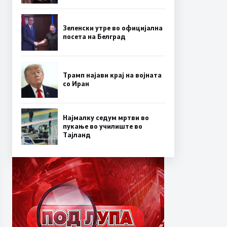
Зеленски утре во официјална
посета на Белград
Трамп најави крај на војната
со Иран
Најмалку седум мртви во
пукање во училиште во
Тајланд