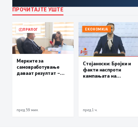
ПРОЧИТАЈТЕ УШТЕ
ЕКОНОМИЈА
ПРИЛОГ
Мерките за
Стојаноски: Бројки и
самовработување
факти наспроти
даваат резултат –
кампањата на
невработеноста на
„економските
историски најниско
експерти“ од СДСM
ниво од 11,3%
пред 59 мин.
пред 1 ч.