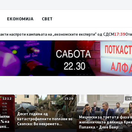
ЕКОНОМИЈА
СВЕТ
– невработеноста на историски најниско ниво од 11,3%
17:41
Стојаноски
12:12
15:20
Десет години од
 стабилни
Мицкоски за третата фа
катастрофалните поплави во
о 0,1% на
железничката делница 
Скопско: Во невремето
годишно
Паланка – Деве Баир:
загинаа 22 лица
Проектот нема да заврш