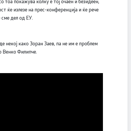
о тоа покажува колку е тој очаен и безидеен,
ст ќе излезе на прес-конференција и ќе рече
 сме дел од ЕУ.
јде некој како Зоран Заев, па не им е проблем
ко Венко Филипче.