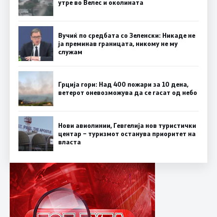
утре во Велес и околината
Вучиќ по средбата со Зеленски: Никаде не
ја преминав границата, никому не му
служам
Грција гори: Над 400 пожари за 10 дена,
ветерот оневозможува да се гасат од небо
Нови авиолинии, Гевгелија нов туристички
центар – туризмот останува приоритет на
власта