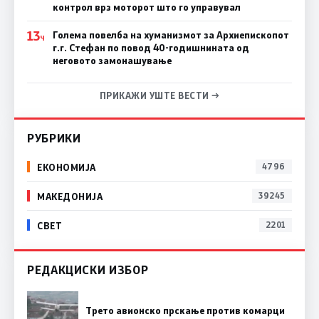
контрол врз моторот што го управувал
13
Голема повелба на хуманизмот за Архиепископот
Ч
г.г. Стефан по повод 40-годишнината од
неговото замонашување
ПРИКАЖИ УШТЕ ВЕСТИ →
РУБРИКИ
ЕКОНОМИЈА
4796
МАКЕДОНИЈА
39245
СВЕТ
2201
РЕДАКЦИСКИ ИЗБОР
Трето авионско прскање против комарци