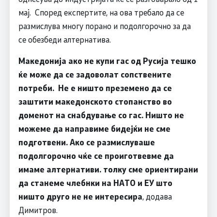
мај. Според експертите, на ова требало да се
размислува многу порано и подолгорочно за да
се обезбеди алтернатива.
Македонија ако не купи гас од Русија тешко
ќе може да се задоволат сопствените
потреби. Не е ништо преземено да се
заштити македонското стопанство во
доменот на снабдување со гас. Ништо не
можеме да направиме бидејќи не сме
подготвени. Ако се размислуваше
подолгорочно чќе се проиготвевме да
имаме алтернативи. толку сме ориентирани
да станеме члебнки на НАТО и ЕУ што
ништо друго не не интересира
, додава
Димитров.