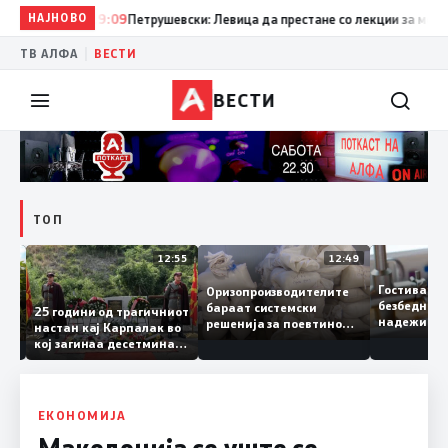
НАЈНОВО
19:09
Петрушевски: Левица да престане со лекции за морал и 
|
ТВ АЛФА
ВЕСТИ
ВЕСТИ
ТОП
13:04
12:55
12:49
Гостивар
Оризопроизводителите
безбедна
бараат системски
нија
25 години од трагичниот
надежит
решенија за поевтино
настан кај Карпалак во
следнат
производство
кој загинаа десетмина
може да 
македонски бранители
ЕКОНОМИЈА
Македонија се уште се