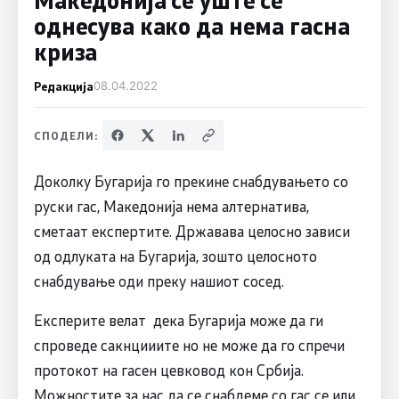
однесува како да нема гасна
криза
Редакција
08.04.2022
СПОДЕЛИ:
Доколку Бугарија го прекине снабдувањето со
руски гас, Македонија нема алтернатива,
сметаат експертите. Државава целосно зависи
од одлуката на Бугарија, зошто целосното
снабдување оди преку нашиот сосед.
Експерите велат дека Бугарија може да ги
спроведе сакнцииите но не може да го спречи
протокот на гасен цевковод кон Србија.
Можностите за нас да се снабдеме со гас се или