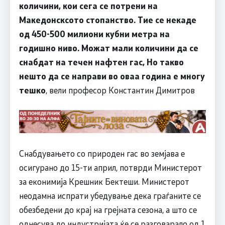
количини, кои сега се потрени на
Македонсксото стопанство. Тие се некаде
од 450-500 милиони кубни метра на
годишно ниво. Можат мали количини да се
снабдат на течен нафтен гас, Но такво
нешто да се направи во оваа година е многу
тешко
, вели професор Константин Димитров
Снабдувањето со природен гас во земјава е
осигурано до 15-ти април, потврди Министерот
за еконимија Крешник Бектеши. Министерот
неодамна испрати убедување дека граѓаните се
обезбедени до крај на грејната сезона, а што се
однесува до индустријата ќе се разговарало од 1