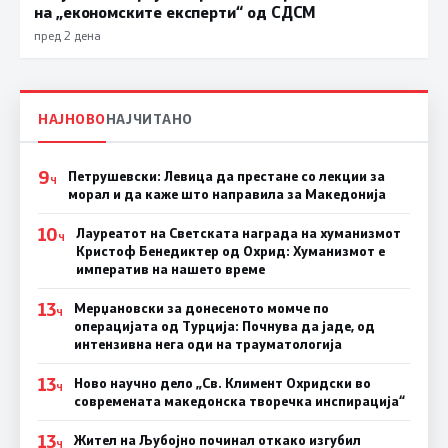
на „економските експерти“ од СДСM
пред 2 дена
НАЈНОВО
НАЈЧИТАНО
9
Петрушевски: Левица да престане со лекции за
Ч
морал и да каже што направила за Македонија
10
Лауреатот на Светската награда на хуманизмот
Ч
Кристоф Бенедиктер од Охрид: Хуманизмот е
императив на нашето време
13
Мерџановски за донесеното момче по
Ч
операцијата од Турција: Почнува да јаде, од
интензивна нега оди на трауматологија
13
Ново научно дело „Св. Климент Охридски во
Ч
современата македонска творечка инспирација“
13
Жител на Љубојно починал откако изгубил
Ч