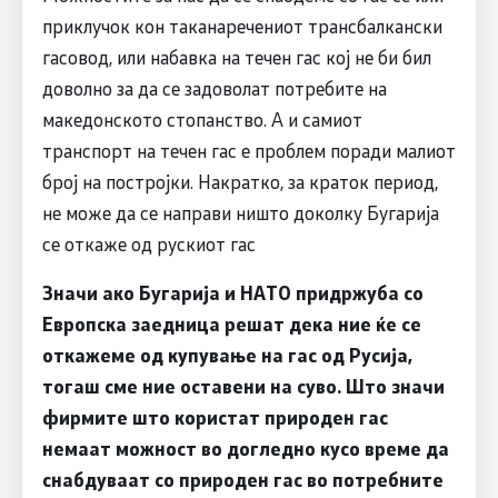
приклучок кон таканаречениот трансбалкански
гасовод, или набавка на течен гас кој не би бил
доволно за да се задоволат потребите на
македонското стопанство. А и самиот
транспорт на течен гас е проблем поради малиот
број на постројки. Накратко, за краток период,
не може да се направи ништо доколку Бугарија
се откаже од рускиот гас
Значи ако Бугарија и НАТО придржуба со
Европска заедница решат дека ние ќе се
откажеме од купување на гас од Русија,
тогаш сме ние оставени на суво. Што значи
фирмите што користат природен гас
немаат можност во догледно кусо време да
снабдуваат со природен гас во потребните