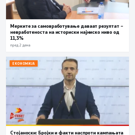
Мерките за самовработување даваат резултат –
невработеноста на историски најниско ниво од
11,3%
пред 2 дена
ЕКОНОМИЈА
Стојаноски: Бројки и факти наспроти кампањата